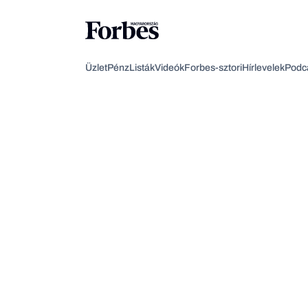
Üzlet
Pénz
Listák
Videók
Forbes-sztori
Hírlevelek
Podc