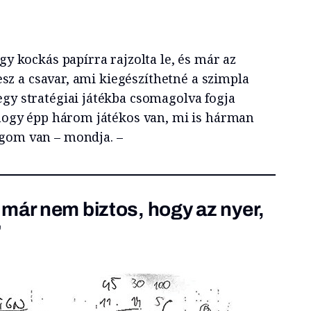
gy kockás papírra rajzolta le, és már az
 lesz a csavar, ami kiegészíthetné a szimpla
egy stratégiai játékba csomagolva fogja
, hogy épp három játékos van, mi is hárman
úgom van – mondja. –
már nem biztos, hogy az nyer,
”