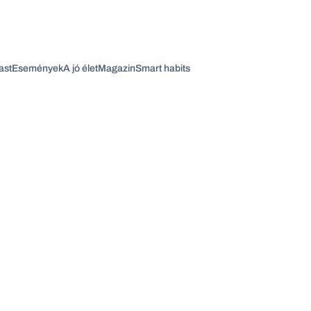
ast
Események
A jó élet
Magazin
Smart habits
Vagy fedezze fel a következő témákat
Üzlet
Pénz
Zöld
Legyél jobb!