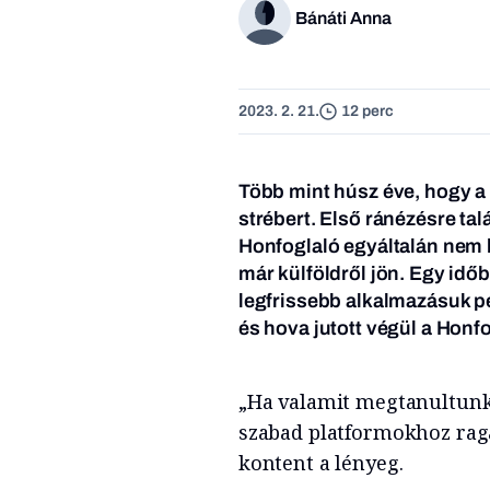
Bánáti Anna
2023. 2. 21.
12 perc
Több mint húsz éve, hogy a
strébert. Első ránézésre tal
Honfoglaló egyáltalán nem 
már külföldről jön. Egy időb
legfrissebb alkalmazásuk ped
és hova jutott végül a Honf
„Ha valamit megtanultunk 
szabad platformokhoz rag
kontent a lényeg.