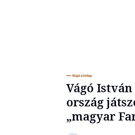
Napi címlap
Vágó István 
ország játsz
„magyar Fa