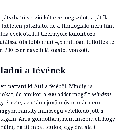
játszható verzió két éve megszűnt, a játék
tableten játszható, de a Honfoglaló nem tűnt
játék évek óta fut tizennyolc különböző
ütálása óta több mint 4,5 millióan töltötték le
 700 ezer egyedi látogatót vonzott.
eladni a tévének
n pattant ki Attila fejéből. Mindig is
rokat, de amikor a 800 adást megélt
Mindent
y érezte, az utána jövő műsor már nem
 nagyon ramaty minőségű vetélkedő jött a
magam. Arra gondoltam, nem hiszem el, hogy
álni, ha itt most leülök, egy óra alatt