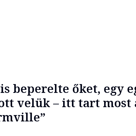
is beperelte őket, egy e
ott velük – itt tart most 
rmville”