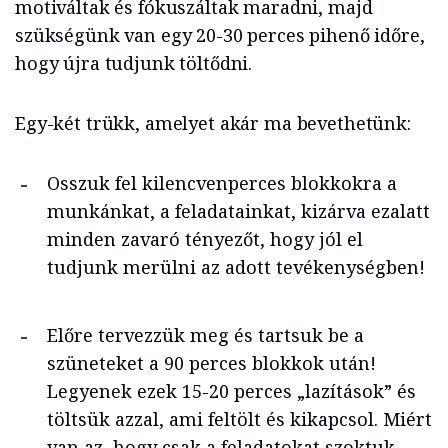
motiváltak és fókuszáltak maradni, majd
szükségünk van egy 20-30 perces pihenő időre,
hogy újra tudjunk töltődni.
Egy-két trükk, amelyet akár ma bevethetünk:
Osszuk fel kilencvenperces blokkokra a
munkánkat, a feladatainkat, kizárva ezalatt
minden zavaró tényezőt, hogy jól el
tudjunk merülni az adott tevékenységben!
Előre tervezzük meg és tartsuk be a
szüneteket a 90 perces blokkok után!
Legyenek ezek 15-20 perces „lazítások” és
töltsük azzal, ami feltölt és kikapcsol. Miért
van az, hogy csak a feladatokat szoktuk