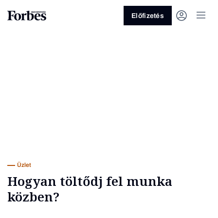
Előfizetés
Vagy fedezze fel a következő
témákat
Üzlet
Pénz
Zöld
Legyél jobb!
Üzlet
Hogyan töltődj fel munka
közben?