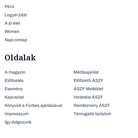
Pénz
Legyél jobb
A jó élet
Women
Napi címlap
Oldalak
A magazin
Médiaajanlat
Előfizetés
Előfizetői ÁSZF
Esemény
ÁSZF Melléklet
Kapcsolat
Hirdetési ÁSZF
Könyvek a Forbes ajánlásával
Rendezveny ÁSZF
Impresszum
Támogatói tartalom
Így dolgozunk