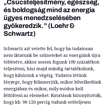
„Csúcsteljesítmény, egészség,
és boldogság mind az energia
ügyes menedzselésében
gyökeredzik.” (Loehr &
Schwartz)
Schwartz azt vetette fel, hogy ha tudatosan
nem iktatunk be szüneteket az energiánk újra
töltésére, akkor sosem fogunk 100 százalékon
teljesíteni, hisz majd mindig tartalékolunk,
hogy kihúzzuk a végéig. Tudatos létünk
lényege, hogy felismerjük, mikor bővelkedünk
energiában és mikor, mily módon kell
feltölteni az elemeket. Kutatások bizonyították,
hogy kb. 90-120 percig tudunk erőteljesen