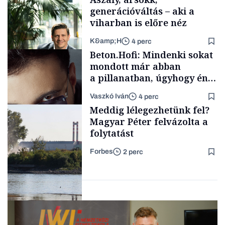
generációváltás – aki a
viharban is előre néz
K&amp;H
4 perc
Kultúra
Beton.Hofi: Mindenki sokat
mondott már abban
a pillanatban, úgyhogy én
a legsarkosabb
Vaszkó Iván
4 perc
gondolataimat akartam
TÁMOGATÓI
Meddig lélegezhetünk fel?
TARTALOM
kimondani
Magyar Péter felvázolta a
folytatást
Forbes
2 perc
Forbes-sztori
Energia