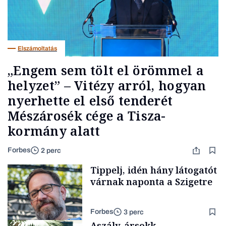
Elszámoltatás
„Engem sem tölt el örömmel a
helyzet” – Vitézy arról, hogyan
nyerhette el első tenderét
Mészárosék cége a Tisza-
kormány alatt
Forbes
2 perc
Tippelj, idén hány látogatót
várnak naponta a Szigetre
Forbes
3 perc
Aszály, ársokk,