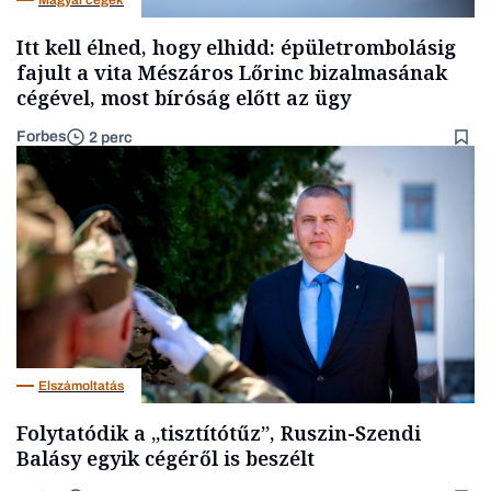
Itt kell élned, hogy elhidd: épületrombolásig
fajult a vita Mészáros Lőrinc bizalmasának
cégével, most bíróság előtt az ügy
Forbes
2 perc
Elszámoltatás
Folytatódik a „tisztítótűz”, Ruszin-Szendi
Balásy egyik cégéről is beszélt