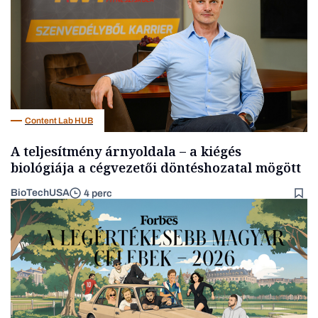
Content Lab HUB
A teljesítmény árnyoldala – a kiégés
biológiája a cégvezetői döntéshozatal mögött
BioTechUSA
4 perc