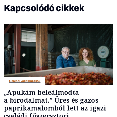
Kapcsolódó cikkek
Családi vállalkozások
„Apukám beleálmodta
a birodalmat.” Üres és gazos
paprikamalomból lett az igazi
családi fűszersztori