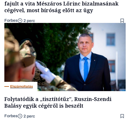
fajult a vita Mészáros Lőrinc bizalmasának
cégével, most bíróság előtt az ügy
Forbes
2 perc
Elszámoltatás
Folytatódik a „tisztítótűz”, Ruszin-Szendi
Balásy egyik cégéről is beszélt
Forbes
2 perc