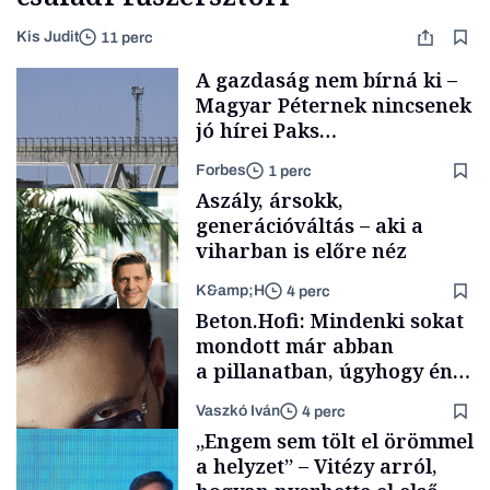
Kis Judit
11 perc
A gazdaság nem bírná ki –
Magyar Péternek nincsenek
jó hírei Paks
újraindításáról
Forbes
1 perc
Aszály, ársokk,
generációváltás – aki a
viharban is előre néz
K&amp;H
4 perc
Energia
Beton.Hofi: Mindenki sokat
mondott már abban
a pillanatban, úgyhogy én
a legsarkosabb
Vaszkó Iván
4 perc
gondolataimat akartam
TÁMOGATÓI
„Engem sem tölt el örömmel
TARTALOM
kimondani
a helyzet” – Vitézy arról,