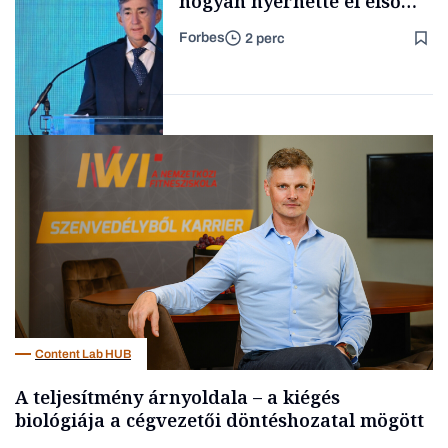
hogyan nyerhette el első
tenderét Mészárosék cége a
Forbes
2 perc
Tisza-kormány alatt
Forbes-sztori
Elszámoltatás
Content Lab HUB
A teljesítmény árnyoldala – a kiégés
biológiája a cégvezetői döntéshozatal mögött