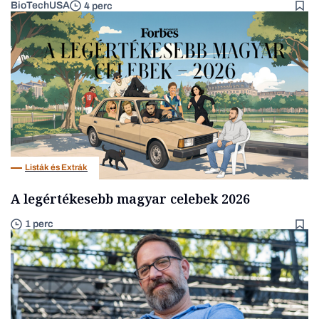
BioTechUSA
4 perc
Listák és Extrák
A legértékesebb magyar celebek 2026
1 perc