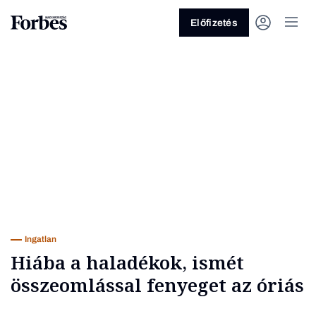
Előfizetés
Vagy fedezze fel a következő
témákat
Üzlet
Pénz
Zöld
Legyél jobb!
Ingatlan
Hiába a haladékok, ismét
összeomlással fenyeget az óriás