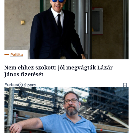
Politika
Nem ehhez szokott: jól megvágták Lázár
János fizetését
Forbes
2 perc