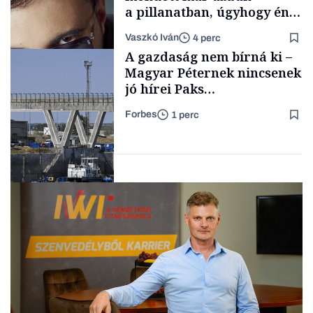
a pillanatban, úgyhogy én
a legsarkosabb
Vaszkó Iván
4 perc
gondolataimat akartam
TÁMOGATÓI
A gazdaság nem bírná ki –
TARTALOM
kimondani
Magyar Péternek nincsenek
jó hírei Paks
újraindításáról
Forbes
1 perc
Forbes-sztori
Energia