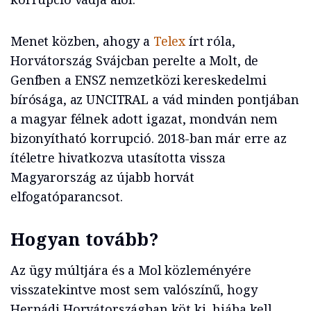
Menet közben, ahogy a
Telex
írt róla,
Horvátország Svájcban perelte a Molt, de
Genfben a ENSZ nemzetközi kereskedelmi
bírósága, az UNCITRAL a vád minden pontjában
a magyar félnek adott igazat, mondván nem
bizonyítható korrupció. 2018-ban már erre az
ítéletre hivatkozva utasította vissza
Magyarország az újabb horvát
elfogatóparancsot.
Hogyan tovább?
Az ügy múltjára és a Mol közleményére
visszatekintve most sem valószínű, hogy
Hernádi Horvátországban köt ki, hiába kell