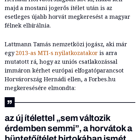
majd a mostani jogerős ítélet után is az
esetleges újabb horvát megkeresést a magyar
félnek elbírálnia.
Lattmann Tamás nemzetközi jogász, aki már
egy
2013-as MTI-s nyilatkozatakor
is arra
mutatott rá, hogy az uniós csatlakozással
immáron kérhet európai elfogatóparancsot
Horvárország Hernádi ellen, a Forbes.hu
megkeresésére elmondta:
az új ítélettel „sem változik
érdemben semmi”, a horvátok a
büntetőítélet birtokában ismét