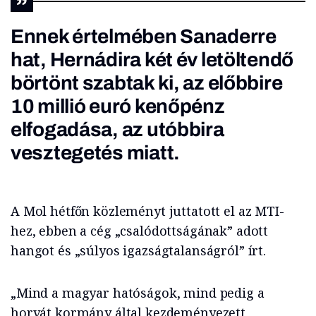
Ennek értelmében Sanaderre
hat, Hernádira két év letöltendő
börtönt szabtak ki, az előbbire
10 millió euró kenőpénz
elfogadása, az utóbbira
vesztegetés miatt.
A Mol hétfőn közleményt juttatott el az MTI-
hez, ebben a cég „csalódottságának” adott
hangot és „súlyos igazságtalanságról” írt.
„Mind a magyar hatóságok, mind pedig a
horvát kormány által kezdeményezett