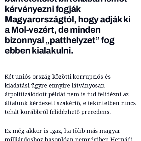
kérvényezni fogják
Magyarországtól, hogy adják ki
a Mol-vezért, de minden
bizonnyal „patthelyzet” fog
ebben kialakulni.
Két uniós ország közötti korrupciós és
kiadatási ügyre ennyire látványosan
átpolitizálódott példát nem is tud felidézni az
általunk kérdezett szakértő, e tekintetben nincs
tehát korábbról felidézhető precedens.
Ez még akkor is igaz, ha több más magyar
milliárdoshoz hasonlóan nemrégiben Hernádi