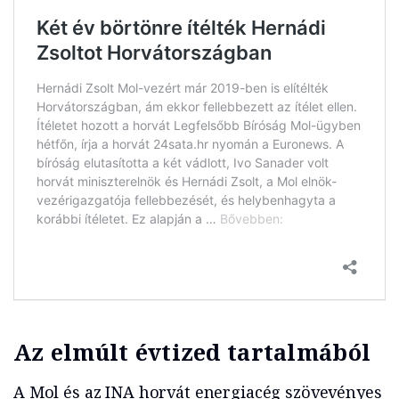
Az elmúlt évtized tartalmából
A Mol és az INA horvát energiacég szövevényes