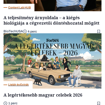
Content Lab HUB
A teljesítmény árnyoldala – a kiégés
biológiája a cégvezetői döntéshozatal mögött
BioTechUSA
4 perc
Listák és Extrák
A legértékesebb magyar celebek 2026
1 perc