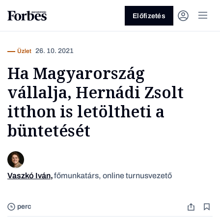
Előfizetés
26. 10. 2021
Üzlet
Ha Magyarország
vállalja, Hernádi Zsolt
itthon is letöltheti a
büntetését
Vagy fedezze fel a következő
témákat
Üzlet
Pénz
Zöld
Legyél jobb!
Vaszkó Iván
,
főmunkatárs, online turnusvezető
Fotó: Or
perc