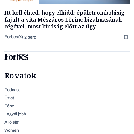
Itt kell élned, hogy elhidd: épületrombolásig
fajult a vita Mészáros Lőrinc bizalmasának
cégével, most bíróság előtt az ügy
Forbes
2 perc
Rovatok
Podcast
Üzlet
Pénz
Legyél jobb
A jó élet
Women