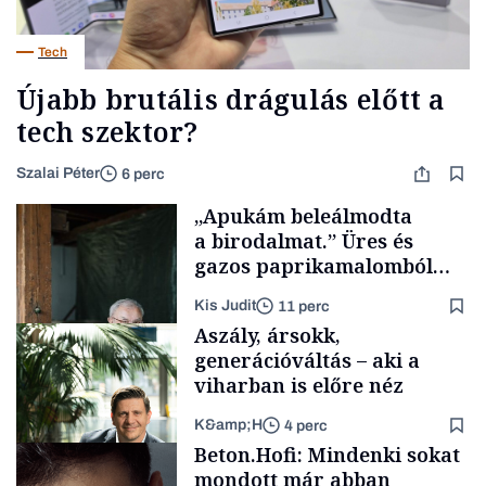
Tech
Újabb brutális drágulás előtt a
tech szektor?
Szalai Péter
6 perc
„Apukám beleálmodta
a birodalmat.” Üres és
gazos paprikamalomból
lett az igazi családi
Kis Judit
11 perc
fűszersztori
Aszály, ársokk,
generációváltás – aki a
viharban is előre néz
K&amp;H
4 perc
Családi
Beton.Hofi: Mindenki sokat
vállalkozások
mondott már abban