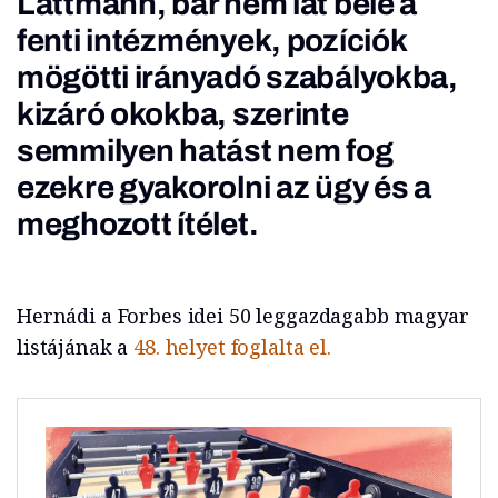
Lattmann, bár nem lát bele a
fenti intézmények, pozíciók
mögötti irányadó szabályokba,
kizáró okokba, szerinte
semmilyen hatást nem fog
ezekre gyakorolni az ügy és a
meghozott ítélet.
Hernádi a Forbes idei 50 leggazdagabb magyar
listájának a
48. helyet foglalta el.