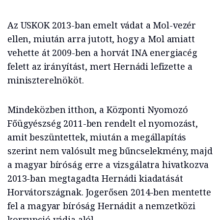
Az USKOK 2013-ban emelt vádat a Mol-vezér
ellen, miután arra jutott, hogy a Mol amiatt
vehette át 2009-ben a horvát INA energiacég
felett az irányítást, mert Hernádi lefizette a
miniszterelnököt.
Mindeközben itthon, a Központi Nyomozó
Főügyészség 2011-ben rendelt el nyomozást,
amit beszüntettek, miután a megállapítás
szerint nem valósult meg bűncselekmény, majd
a magyar bíróság erre a vizsgálatra hivatkozva
2013-ban megtagadta Hernádi kiadatását
Horvátországnak. Jogerősen 2014-ben mentette
fel a magyar bíróság Hernádit a nemzetközi
korrupció vádja alól.