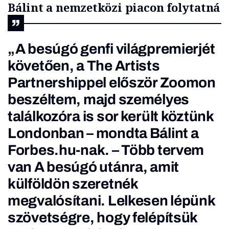
Bálint a nemzetközi piacon folytatná
„A besúgó genfi világpremierjét
követően, a The Artists
Partnershippel először Zoomon
beszéltem, majd személyes
találkozóra is sor került köztünk
Londonban – mondta Bálint a
Forbes.hu-nak. – Több tervem
van A besúgó utánra, amit
külföldön szeretnék
megvalósítani. Lelkesen lépünk
szövetségre, hogy felépítsük