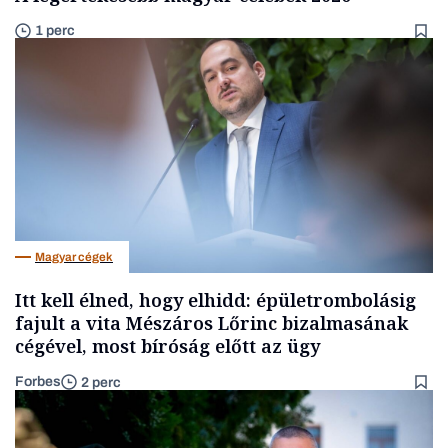
1 perc
Magyar cégek
Itt kell élned, hogy elhidd: épületrombolásig
fajult a vita Mészáros Lőrinc bizalmasának
cégével, most bíróság előtt az ügy
Forbes
2 perc