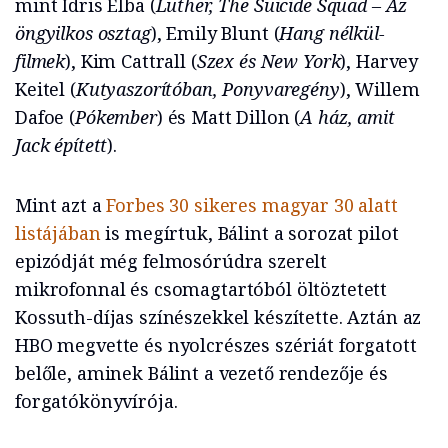
mint Idris Elba (
Luther, The Suicide Squad – Az
öngyilkos osztag
), Emily Blunt (
Hang nélkül-
filmek
), Kim Cattrall (
Szex és New York
), Harvey
Keitel (
Kutyaszorítóban, Ponyvaregény
), Willem
Dafoe (
Pókember
) és Matt Dillon (
A ház, amit
Jack épített
).
Mint azt a
Forbes 30 sikeres magyar 30 alatt
listájában
is megírtuk, Bálint a sorozat pilot
epizódját még felmosórúdra szerelt
mikrofonnal és csomagtartóból öltöztetett
Kossuth-díjas színészekkel készítette. Aztán az
HBO megvette és nyolcrészes szériát forgatott
belőle, aminek Bálint a vezető rendezője és
forgatókönyvírója.