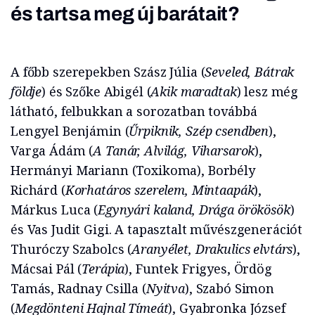
és tartsa meg új barátait?
A főbb szerepekben Szász Júlia (
Seveled, Bátrak
földje
) és Szőke Abigél (
Akik maradtak
) lesz még
látható, felbukkan a sorozatban továbbá
Lengyel Benjámin (
Űrpiknik, Szép csendben
),
Varga Ádám (
A Tanár, Alvilág, Viharsarok
),
Hermányi Mariann (Toxikoma), Borbély
Richárd (
Korhatáros szerelem, Mintaapák
),
Márkus Luca (
Egynyári
kaland, Drága örökösök
)
és Vas Judit Gigi. A tapasztalt művészgenerációt
Thuróczy Szabolcs (
Aranyélet, Drakulics elvtárs
),
Mácsai Pál (
Terápia
), Funtek Frigyes, Ördög
Tamás, Radnay Csilla (
Nyitva
), Szabó Simon
(
Megdönteni Hajnal Tímeát
), Gyabronka József