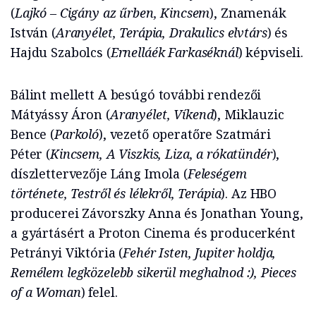
(
Lajkó – Cigány az űrben, Kincsem
), Znamenák
István (
Aranyélet, Terápia, Drakulics elvtárs
) és
Hajdu Szabolcs (
Ernelláék Farkaséknál
) képviseli.
Bálint mellett A besúgó további rendezői
Mátyássy Áron (
Aranyélet, Víkend
), Miklauzic
Bence (
Parkoló
), vezető operatőre Szatmári
Péter (
Kincsem, A Viszkis, Liza, a rókatündér
),
díszlettervezője Láng Imola (
Feleségem
története, Testről és lélekről, Terápia
). Az HBO
producerei Závorszky Anna és Jonathan Young,
a gyártásért a Proton Cinema és producerként
Petrányi Viktória (
Fehér Isten, Jupiter holdja,
Remélem legközelebb sikerül meghalnod :), Pieces
of a Woman
) felel.