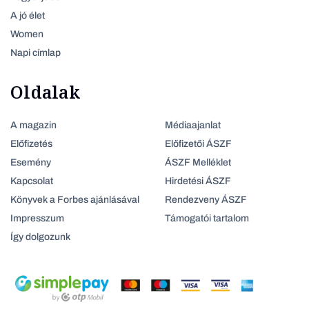
A jó élet
Women
Napi címlap
Oldalak
A magazin
Médiaajanlat
Előfizetés
Előfizetői ÁSZF
Esemény
ÁSZF Melléklet
Kapcsolat
Hirdetési ÁSZF
Könyvek a Forbes ajánlásával
Rendezveny ÁSZF
Impresszum
Támogatói tartalom
Így dolgozunk