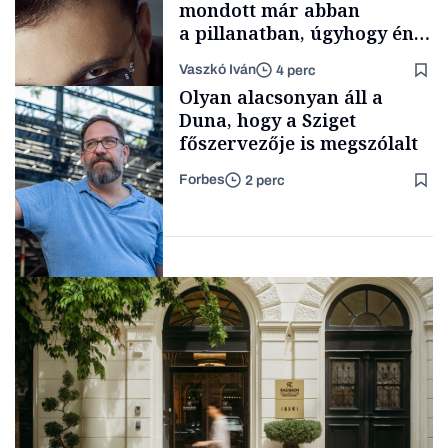
mondott már abban
a pillanatban, úgyhogy én
a legsarkosabb
Vaszkó Iván
4 perc
gondolataimat akartam
Content Lab HUB
Olyan alacsonyan áll a
kimondani
Duna, hogy a Sziget
főszervezője is megszólalt
Forbes
2 perc
Forbes-sztori
Társadalom