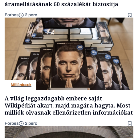
áramellátásának 60 százalékát biztosítja
Forbes
2 perc
Milliárdosok
A világ leggazdagabb embere saját
Wikipédiát akart, majd magára hagyta. Most
milliók olvasnak ellenőrizetlen információkat
Forbes
2 perc