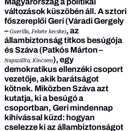
Magyarország a politikai
változások küszöbén áll. A sztori
főszereplői Geri (Váradi Gergely
–
, az
Guerilla, Fekete kecske)
állambiztonság titkos besúgója
és Száva (Patkós Márton –
), egy
Napszállta, Kincsem
demokratikus ellenzéki csoport
vezetője, akik barátságot
kötnek. Miközben Száva azt
kutatja, ki a besúgó a
csoportban, Geri mindennap
kihívással küzd: hogyan
cselezze ki az állambiztonságot