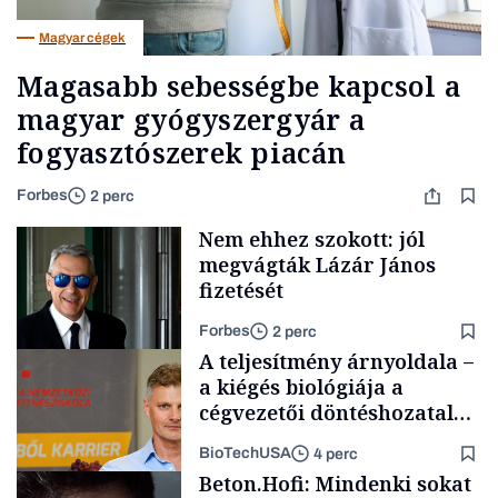
Magyar cégek
Magasabb sebességbe kapcsol a
magyar gyógyszergyár a
fogyasztószerek piacán
Forbes
2 perc
Nem ehhez szokott: jól
megvágták Lázár János
fizetését
Forbes
2 perc
A teljesítmény árnyoldala –
a kiégés biológiája a
cégvezetői döntéshozatal
mögött
BioTechUSA
4 perc
Politika
Beton.Hofi: Mindenki sokat