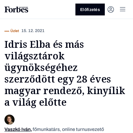
Előfizetés
15. 12. 2021
Üzlet
Idris Elba és más
világsztárok
ügynökségéhez
szerződött egy 28 éves
Vagy fedezze fel a következő
magyar rendező, kinyílik
témákat
a világ előtte
Üzlet
Pénz
Zöld
Legyél jobb!
Vaszkó Iván
,
főmunkatárs, online turnusvezető
Szentgy