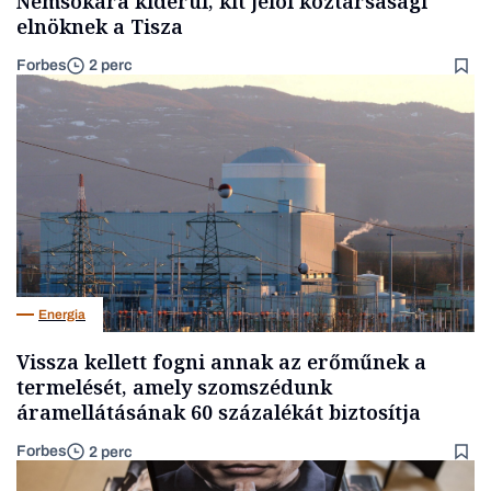
Nemsokára kiderül, kit jelöl köztársasági
elnöknek a Tisza
Forbes
2 perc
Energia
Vissza kellett fogni annak az erőműnek a
termelését, amely szomszédunk
áramellátásának 60 százalékát biztosítja
Forbes
2 perc