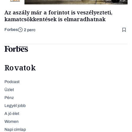
Az aszály már a forintot is veszélyezteti,
kamatcsökkentések is elmaradhatnak
Forbes
2 perc
Rovatok
Podcast
Üzlet
Pénz
Legyél jobb
A jó élet
Women
Napi címlap