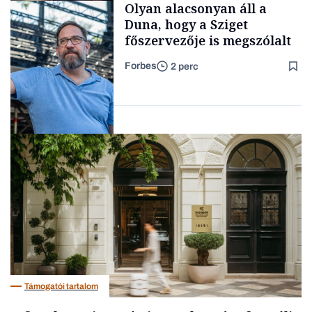
Olyan alacsonyan áll a
kimondani
Duna, hogy a Sziget
főszervezője is megszólalt
Forbes
2 perc
Forbes-sztori
Társadalom
Támogatói tartalom