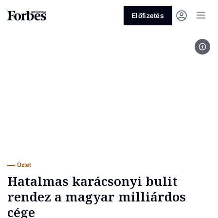
Előfizetés
Fotó
Vagy fedezze fel a következő
témákat
Üzlet
Pénz
Zöld
Legyél jobb!
Üzlet
Hatalmas karácsonyi bulit
rendez a magyar milliárdos
cége