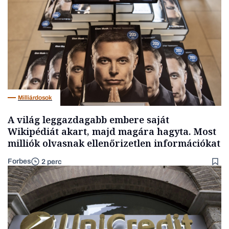
Milliárdosok
A világ leggazdagabb embere saját
Wikipédiát akart, majd magára hagyta. Most
milliók olvasnak ellenőrizetlen információkat
Forbes
2 perc