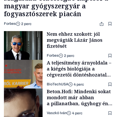
magyar gyógyszergyár a
fogyasztószerek piacán
Forbes
2 perc
Nem ehhez szokott: jól
megvágták Lázár János
fizetését
Forbes
2 perc
A teljesítmény árnyoldala –
a kiégés biológiája a
cégvezetői döntéshozatal
mögött
BioTechUSA
4 perc
Politika
Beton.Hofi: Mindenki sokat
mondott már abban
a pillanatban, úgyhogy én
a legsarkosabb
Vaszkó Iván
4 perc
gondolataimat akartam
Content Lab HUB