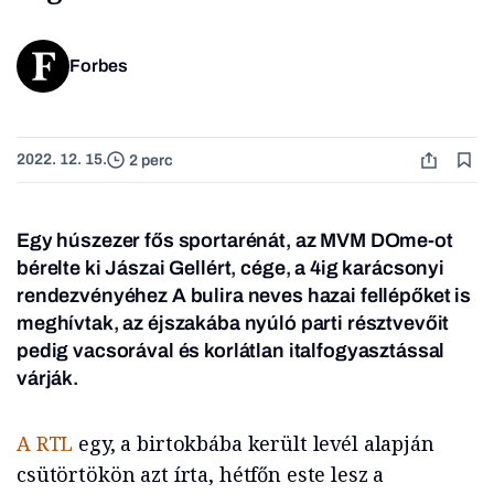
Forbes
2022. 12. 15.
2 perc
Egy húszezer fős sportarénát, az MVM DOme-ot
bérelte ki Jászai Gellért, cége, a 4ig karácsonyi
rendezvényéhez A bulira neves hazai fellépőket is
meghívtak, az éjszakába nyúló parti résztvevőit
pedig vacsorával és korlátlan italfogyasztással
várják.
A RTL
egy, a birtokbába került levél alapján
csütörtökön azt írta, hétfőn este lesz a