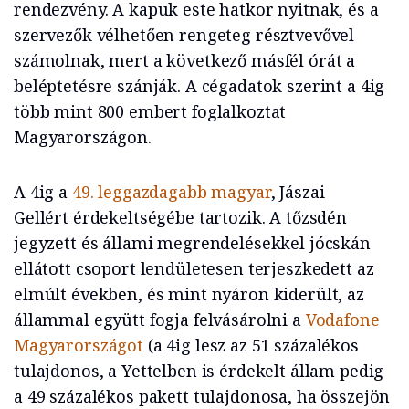
rendezvény. A kapuk este hatkor nyitnak, és a
szervezők vélhetően rengeteg résztvevővel
számolnak, mert a következő másfél órát a
beléptetésre szánják. A cégadatok szerint a 4ig
több mint 800 embert foglalkoztat
Magyarországon.
A 4ig a
49. leggazdagabb magyar
, Jászai
Gellért érdekeltségébe tartozik. A tőzsdén
jegyzett és állami megrendelésekkel jócskán
ellátott csoport lendületesen terjeszkedett az
elmúlt években, és mint nyáron kiderült, az
állammal együtt fogja felvásárolni a
Vodafone
Magyarországot
(a 4ig lesz az 51 százalékos
tulajdonos, a Yettelben is érdekelt állam pedig
a 49 százalékos pakett tulajdonosa, ha összejön