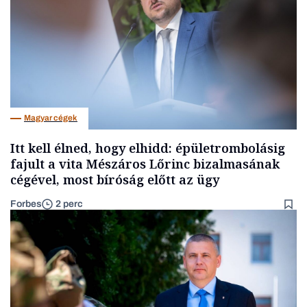
Magyar cégek
Itt kell élned, hogy elhidd: épületrombolásig
fajult a vita Mészáros Lőrinc bizalmasának
cégével, most bíróság előtt az ügy
Forbes
2 perc