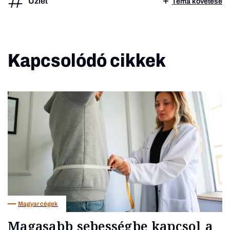
Üzlet
Téma követése
Kapcsolódó cikkek
Magyar cégek
Magasabb sebességbe kapcsol a