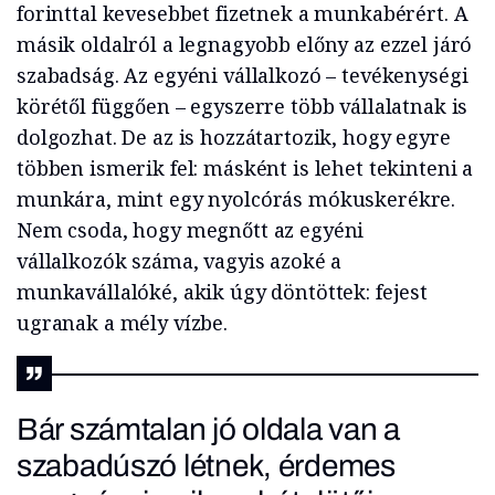
forinttal kevesebbet fizetnek a munkabérért. A
másik oldalról a legnagyobb előny az ezzel járó
szabadság. Az egyéni vállalkozó – tevékenységi
körétől függően – egyszerre több vállalatnak is
dolgozhat. De az is hozzátartozik, hogy egyre
többen ismerik fel: másként is lehet tekinteni a
munkára, mint egy nyolcórás mókuskerékre.
Nem csoda, hogy megnőtt az egyéni
vállalkozók száma, vagyis azoké a
munkavállalóké, akik úgy döntöttek: fejest
ugranak a mély vízbe.
B
ár számtalan jó oldala van a
szabadúszó létnek, érdemes