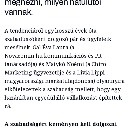
megnézni, milyen hátulütői
vannak.
A tendenciáról egy
hosszú évek óta
szabadúszóként dolgozó pár és ügyfeleik
mesélnek.
Gál Éva Laura
(a
Novacomm.hu
kommunikációs és PR
tanácsadója)
és
Matykó Noémi (a
Chiro
Marketing ügyvezetője és a Livia Lippi
magyarországi márkatulajdonosa)
olyannyira
elkötelezettek a szabadság mellett, hogy egy
hazánkban egyedülálló vállalkozást építettek
rá.
A szabadságért keményen kell dolgozni