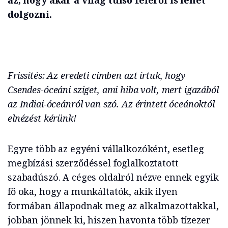
az, hogy akár a világ túlsó feléről is lehet
dolgozni.
Frissítés: Az eredeti címben azt írtuk, hogy
Csendes-óceáni sziget, ami hiba volt, mert igazából
az Indiai-óceánról van szó. Az érintett óceánoktól
elnézést kérünk!
Egyre több az egyéni vállalkozóként, esetleg
megbízási szerződéssel foglalkoztatott
szabadúszó. A céges oldalról nézve ennek egyik
fő oka, hogy a munkáltatók, akik ilyen
formában állapodnak meg az alkalmazottakkal,
jobban jönnek ki, hiszen havonta több tízezer