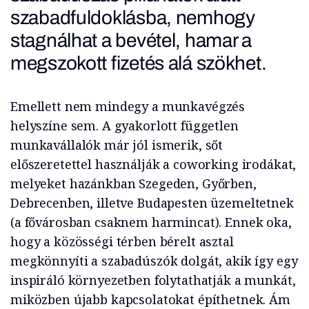
szabadfuldoklásba, nemhogy
stagnálhat a bevétel, hamar a
megszokott fizetés alá szökhet.
Emellett nem mindegy a munkavégzés
helyszíne sem. A gyakorlott független
munkavállalók már jól ismerik, sőt
előszeretettel használják a coworking irodákat,
melyeket hazánkban Szegeden, Győrben,
Debrecenben, illetve Budapesten üzemeltetnek
(a fővárosban csaknem harmincat). Ennek oka,
hogy a közösségi térben bérelt asztal
megkönnyíti a szabadúszók dolgát, akik így egy
inspiráló környezetben folytathatják a munkát,
miközben újabb kapcsolatokat építhetnek. Ám