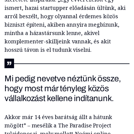
ismert, hazai startupper előadásán ültünk, aki
arról beszélt, hogy olyannal érdemes közös
bizniszt építeni, akiben annyira megbízunk,
mintha a házastársunk lenne, akivel
komplementer-skilljeink vannak, és akit
hosszú távon is el tudunk viselni.
Mi pedig nevetve néztünk össze,
hogy most már tényleg közös
vállalkozást kellene indítanunk.
Akkor már 14 éves barátság állt a hátunk
mögött” – mesélik a The Paradise Project
tulajdonosai, mely mellett Noémi online