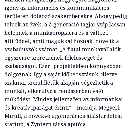
igény az információs és kommunikációs
területen dolgozó szakemberekre. Ahogy pedig
telnek az évek, a Z
generáció tagjai szép lassan
belépnek a munkaerőpiacra és a változó
attitűddel, amit magukkal hoznak, növelik a
szabadúszók számát. „A fiatal munkavállalók
egyszerre szeretnének felelősséget és
szabadságot. Ezért projektekben könnyebben
dolgoznak. Így a saját időbeosztásuk, illetve
szakmai szemléletük alapján végezhetik a
munkát, elkerülve a rendszerben való
működést. Mindez jellemzően az informatikai
és kreatív iparágat érinti” – mondja Megyeri
Mirtill,
a növekvő újgenerációs álláshirdetési
startup, a Zyntern társalapítója
.