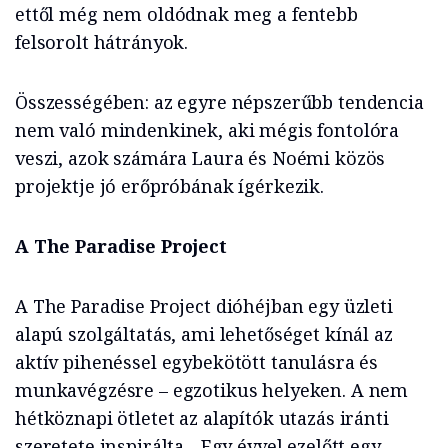
ettől még nem oldódnak meg a fentebb
felsorolt hátrányok.
Összességében: az egyre népszerűbb tendencia
nem való mindenkinek,
aki mégis fontolóra
veszi, azok számára Laura és Noémi közös
projektje jó erőpróbának ígérkezik.
A The Paradise Project
A The Paradise Project dióhéjban egy üzleti
alapú szolgáltatás, ami lehetőséget kínál az
aktív pihenéssel egybekötött tanulásra és
munkavégzésre – egzotikus helyeken. A nem
hétköznapi ötletet az alapítók utazás iránti
szeretete inspirálta. „Egy évvel ezelőtt egy