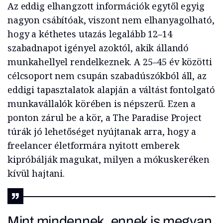
Az eddig elhangzott információk egytől egyig
nagyon csábítóak, viszont nem elhanyagolható,
hogy a kéthetes utazás legalább 12–14
szabadnapot igényel azoktól, akik állandó
munkahellyel rendelkeznek. A 25–45 év közötti
célcsoport nem csupán szabadúszókból áll, az
eddigi tapasztalatok alapján a váltást fontolgató
munkavállalók körében is népszerű. Ezen a
ponton zárul be a kör, a The Paradise Project
túrák jó lehetőséget nyújtanak arra, hogy a
freelancer
életformára nyitott emberek
kipróbálják magukat, milyen a mókuskeréken
kívül hajtani.
Mint mindennek, ennek is megvan