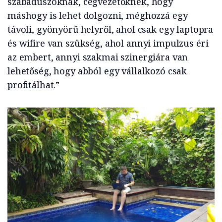
szabadúszóknak, cégvezetőknek, hogy
máshogy is lehet dolgozni, méghozzá egy
távoli, gyönyörű helyről, ahol csak egy laptopra
és wifire van szükség, ahol annyi impulzus éri
az embert, annyi szakmai szinergiára van
lehetőség, hogy abból egy vállalkozó csak
profitálhat.”