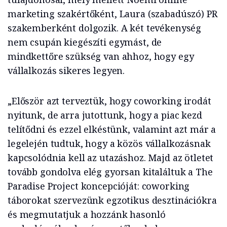
marketing szakértőként, Laura (szabadúszó) PR
szakemberként dolgozik. A két tevékenység
nem csupán
ki
egészíti egymást, de
mindkettőre szükség van ahhoz, hogy egy
vállalkozás sikeres legyen.
„Először azt terveztük, hogy coworking irodát
nyitunk, de arra jutottunk, hogy a piac kezd
telítődni és ezzel elkéstünk, valamint azt már a
legelején tudtuk, hogy a közös vállalkozásnak
kapcsolódnia kell az utazáshoz. Majd az ötletet
tovább gondolva elég gyorsan kitaláltuk a The
Paradise Project koncepcióját: coworking
táborokat szervezünk egzotikus desztinációkra
és megmutatjuk a hozzánk hasonló