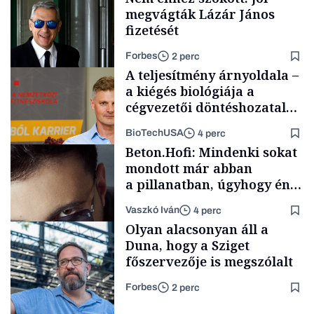
megvágták Lázár János
fizetését
Forbes
2 perc
A teljesítmény árnyoldala –
a kiégés biológiája a
cégvezetői döntéshozatal
mögött
BioTechUSA
4 perc
Politika
Beton.Hofi: Mindenki sokat
mondott már abban
a pillanatban, úgyhogy én
a legsarkosabb
Vaszkó Iván
4 perc
gondolataimat akartam
Content Lab HUB
Olyan alacsonyan áll a
kimondani
Duna, hogy a Sziget
főszervezője is megszólalt
Forbes
2 perc
Forbes-sztori