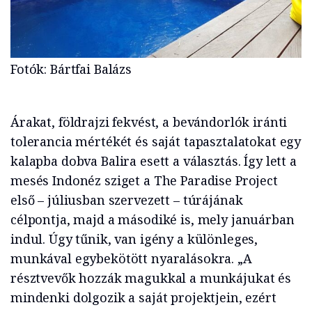
Fotók: Bártfai Balázs
Árakat, földrajzi fekvést, a bevándorlók iránti
tolerancia mértékét és saját tapasztalatokat egy
kalapba dobva Balira esett a választás. Így lett a
mesés Indonéz sziget a The Paradise Project
első – júliusban szervezett – túrájának
célpontja, majd a másodiké is, mely januárban
indul. Úgy tűnik, van igény a különleges,
munkával egybekötött nyaralásokra. „A
résztvevők hozzák magukkal a munkájukat és
mindenki dolgozik a saját projektjein, ezért