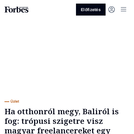
Előfizetés
Vagy fedezze fel a következő
témákat
Üzlet
Pénz
Zöld
Legyél jobb!
Üzlet
Ha otthonról megy, Baliról is
fog: trópusi szigetre visz
magyar freelancereket egy