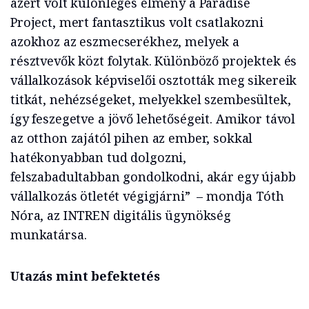
azért volt különleges élmény a Paradise
Project, mert fantasztikus volt csatlakozni
azokhoz az eszmecserékhez, melyek a
résztvevők közt folytak. Különböző projektek és
vállalkozások képviselői osztották meg sikereik
titkát, nehézségeket, melyekkel szembesültek,
így feszegetve a jövő lehetőségeit. Amikor távol
az otthon zajától pihen az ember, sokkal
hatékonyabban tud dolgozni,
felszabadultabban gondolkodni, akár egy újabb
vállalkozás ötletét végigjárni” – mondja Tóth
Nóra, az INTREN digitális ügynökség
munkatársa.
Utazás mint befektetés