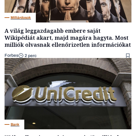
Milliárdosok
A világ leggazdagabb embere saját
Wikipédiát akart, majd magára hagyta. Most
milliók olvasnak ellenőrizetlen információkat
Forbes
2 perc
Bank