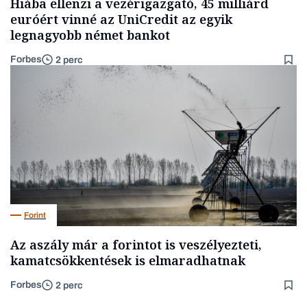
Hiába ellenzi a vezérigazgató, 45 milliárd
euróért vinné az UniCredit az egyik
legnagyobb német bankot
Forbes
2 perc
Forint
Az aszály már a forintot is veszélyezteti,
kamatcsökkentések is elmaradhatnak
Forbes
2 perc