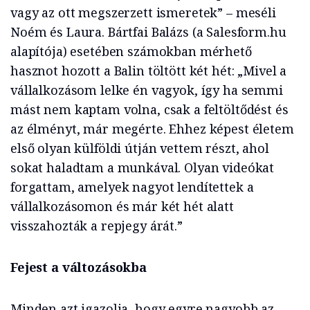
vagy az ott megszerzett ismeretek” – meséli
Noém és Laura.
Bártfai Balázs (a Salesform.hu
alapítój
a) esetében számokban mérhető
hasznot hozott a Balin töltött két hét:
„Mivel a
vállalkozásom lelke én vagyok, így ha semmi
mást nem kaptam volna, csak a feltöltődést és
az élményt, már megérte. Ehhez képest életem
első olyan külföldi útján vettem részt, ahol
sokat haladtam a munkával. Olyan videókat
forgattam, amelyek nagyot lendítettek a
vállalkozásomon és már két hét alatt
visszahozták a repjegy árát.
”
Fejest a változásokba
Minden azt igazolja, hogy egyre nagyobb az