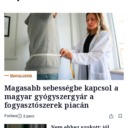
Magyar cégek
Magasabb sebességbe kapcsol a
magyar gyógyszergyár a
fogyasztószerek piacán
Forbes
2 perc
Nem ehhez szokott: jól