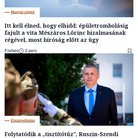
Magyar cégek
Itt kell élned, hogy elhidd: épületrombolásig
fajult a vita Mészáros Lőrinc bizalmasának
cégével, most bíróság előtt az ügy
Forbes
2 perc
Elszámoltatás
Folytatódik a „tisztítótűz”, Ruszin-Szendi