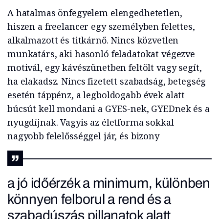
A hatalmas önfegyelem elengedhetetlen,
hiszen a
freelancer
egy személyben felettes,
alkalmazott és titkárnő. Nincs közvetlen
munkatárs, aki hasonló feladatokat végezve
motivál, egy kávészünetben feltölt vagy segít,
ha elakadsz. Nincs fizetett szabadság, betegség
esetén táppénz, a legboldogabb évek alatt
búcsút kell mondani a GYES-nek, GYEDnek és a
nyugdíjnak. Vagyis az életforma sokkal
nagyobb felelősséggel jár, és bizony
a jó időérzék a minimum, különben
könnyen felborul a rend és a
szabadúszás pillanatok alatt