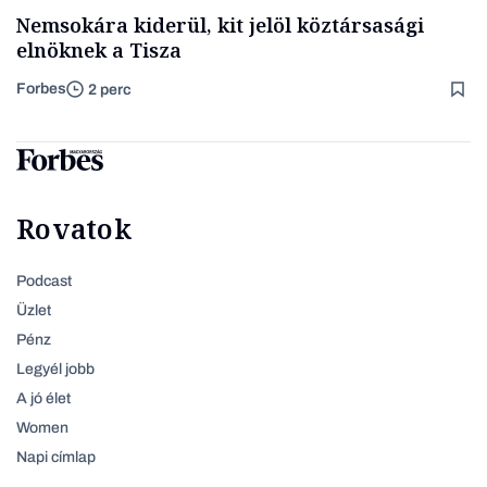
Nemsokára kiderül, kit jelöl köztársasági
elnöknek a Tisza
Forbes
2 perc
Rovatok
Podcast
Üzlet
Pénz
Legyél jobb
A jó élet
Women
Napi címlap