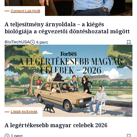
Content Lab HUB
A teljesítmény árnyoldala – a kiégés
biológiája a cégvezetői döntéshozatal mögött
BioTechUSA
4 perc
Listák és Extrák
A legértékesebb magyar celebek 2026
1 perc