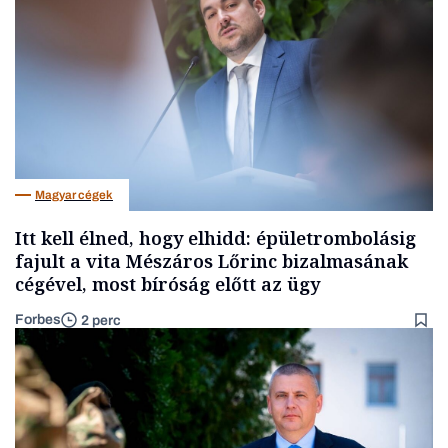
Magyar cégek
Itt kell élned, hogy elhidd: épületrombolásig
fajult a vita Mészáros Lőrinc bizalmasának
cégével, most bíróság előtt az ügy
Forbes
2 perc