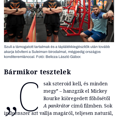
Szuli a támogatott tartalmak és a táplálékkiegészítők után tovább
akarja bővíteni a Suleiman-birodalmat, mégpedig országos
konditeremlánccal. Fotó: Belicza László Gábor.
Bármikor tesztelek
„C
sak szteroid kell, és minden
megy” – hanzgzik el Mickey
Rourke kiöregedett főhősétől
A pankrátor
című filmben. Sok
influenszer azt vallja magáról, teljesen naturál,