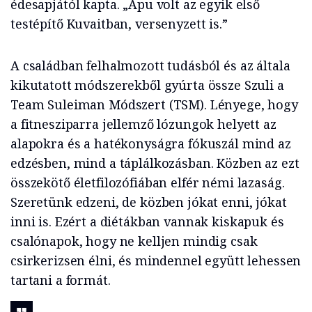
édesapjától kapta. „Apu volt az egyik első
testépítő Kuvaitban, versenyzett is.”
A családban felhalmozott tudásból és az általa
kikutatott módszerekből gyúrta össze Szuli a
Team Suleiman Módszert (TSM). Lényege, hogy
a fitnesziparra jellemző lózungok helyett az
alapokra és a hatékonyságra fókuszál mind az
edzésben, mind a táplálkozásban. Közben az ezt
összekötő életfilozófiában elfér némi lazaság.
Szeretünk edzeni, de közben jókat enni, jókat
inni is. Ezért a diétákban vannak kiskapuk és
csalónapok, hogy ne kelljen mindig csak
csirkerizsen élni, és mindennel együtt lehessen
tartani a formát.