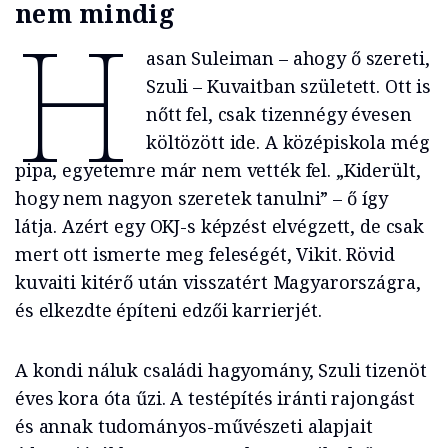
nem mindig
H
asan Suleiman – ahogy ő szereti,
Szuli – Kuvaitban született. Ott is
nőtt fel, csak tizennégy évesen
költözött ide. A középiskola még
pipa, egyetemre már nem vették fel. „Kiderült,
hogy nem nagyon szeretek tanulni” – ő így
látja. Azért egy OKJ-s képzést elvégzett, de csak
mert ott ismerte meg feleségét, Vikit. Rövid
kuvaiti kitérő után visszatért Magyarországra,
és elkezdte építeni edzői karrierjét.
A kondi náluk családi hagyomány, Szuli tizenöt
éves kora óta űzi. A testépítés iránti rajongást
és annak tudományos-művészeti alapjait