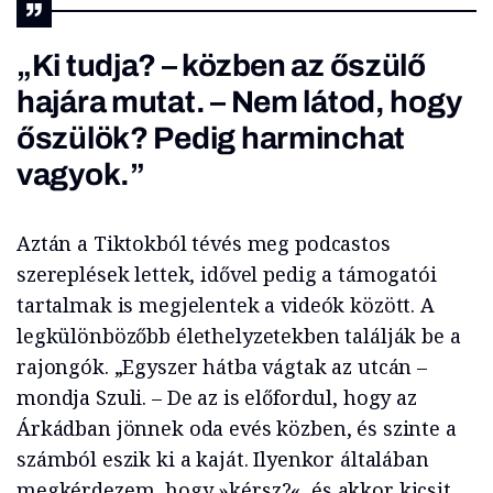
„Ki tudja? – közben az őszülő
hajára mutat. – Nem látod, hogy
őszülök? Pedig harminchat
vagyok.”
Aztán a Tiktokból tévés meg podcastos
szereplések lettek, idővel pedig a támogatói
tartalmak is megjelentek a videók között. A
legkülönbözőbb élethelyzetekben találják be a
rajongók. „Egyszer hátba vágtak az utcán –
mondja Szuli. – De az is előfordul, hogy az
Árkádban jönnek oda evés közben, és szinte a
számból eszik ki a kaját. Ilyenkor általában
megkérdezem, hogy »kérsz?«, és akkor kicsit