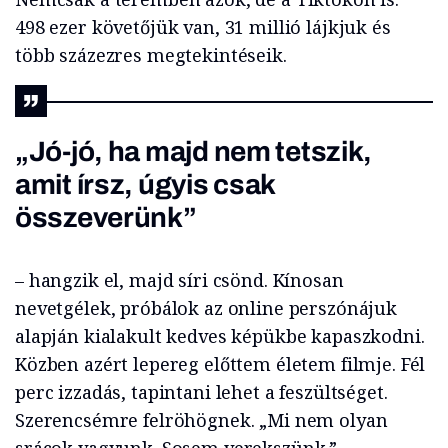
498 ezer követőjük van, 31 millió lájkjuk és
több százezres megtekintéseik.
„Jó-jó, ha majd nem tetszik,
amit írsz, úgyis csak
összeverünk”
– hangzik el, majd síri csönd. Kínosan
nevetgélek, próbálok az online perszónájuk
alapján kialakult kedves képükbe kapaszkodni.
Közben azért lepereg előttem életem filmje. Fél
perc izzadás, tapintani lehet a feszültséget.
Szerencsémre felröhögnek. „Mi nem olyan