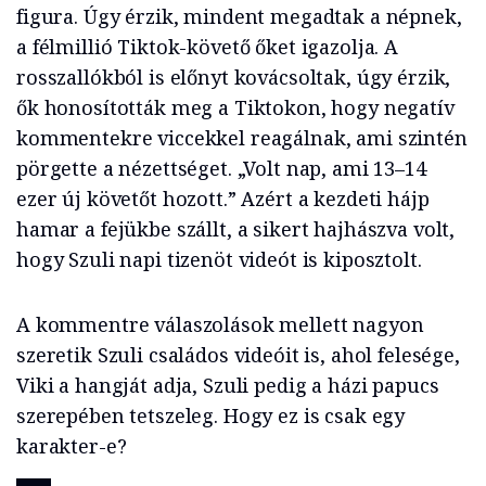
figura. Úgy érzik, mindent megadtak a népnek,
a félmillió Tiktok-követő őket igazolja. A
rosszallókból is előnyt kovácsoltak, úgy érzik,
ők honosították meg a Tiktokon, hogy negatív
kommentekre viccekkel reagálnak, ami szintén
pörgette a nézettséget. „Volt nap, ami 13–14
ezer új követőt hozott.” Azért a kezdeti hájp
hamar a fejükbe szállt, a sikert hajhászva volt,
hogy Szuli napi tizenöt videót is kiposztolt.
A kommentre válaszolások mellett nagyon
szeretik Szuli családos videóit is, ahol felesége,
Viki a hangját adja, Szuli pedig a házi papucs
szerepében tetszeleg. Hogy ez is csak egy
karakter-e?