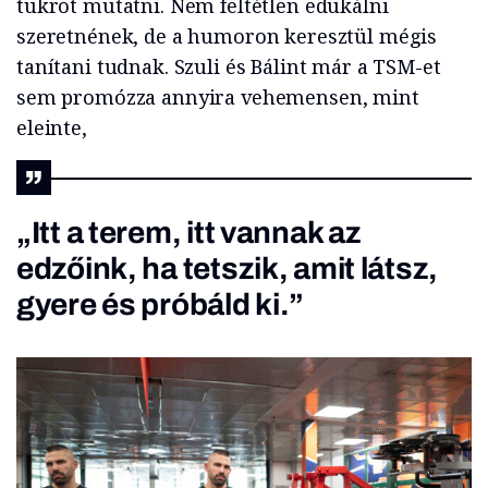
tükröt mutatni. Nem feltétlen edukálni
szeretnének, de a humoron keresztül mégis
tanítani tudnak. Szuli és Bálint már a TSM-et
sem promózza annyira vehemensen, mint
eleinte,
„Itt a terem, itt vannak az
edzőink, ha tetszik, amit látsz,
gyere és próbáld ki.”