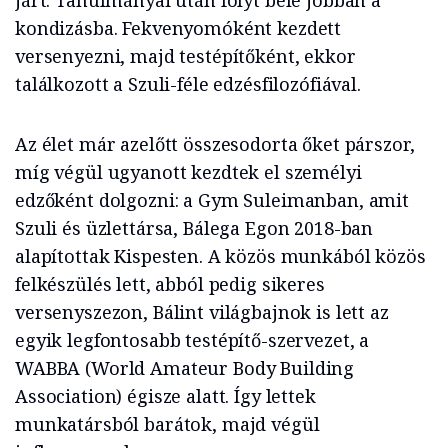
járt. Tanulmányai után folyt bele jobban a
kondizásba. Fekvenyomóként kezdett
versenyezni, majd testépítőként, ekkor
találkozott a Szuli-féle edzésfilozófiával.
Az élet már azelőtt összesodorta őket párszor,
míg végül ugyanott kezdtek el személyi
edzőként dolgozni: a Gym Suleimanban, amit
Szuli és üzlettársa, Bálega Egon 2018-ban
alapítottak Kispesten. A közös munkából közös
felkészülés lett, abból pedig sikeres
versenyszezon, Bálint világbajnok is lett az
egyik legfontosabb testépítő-szervezet, a
WABBA (World Amateur Body Building
Association) égisze alatt. Így lettek
munkatársból barátok, majd végül