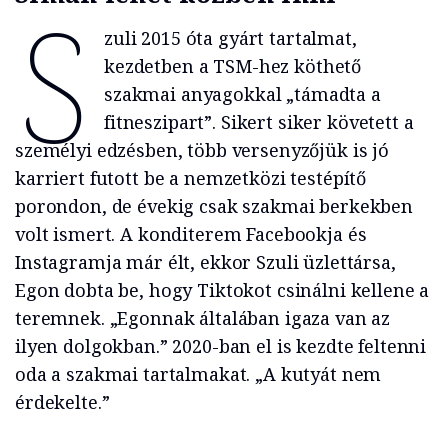
S
zuli 2015 óta gyárt tartalmat,
kezdetben a TSM-hez köthető
szakmai anyagokkal „támadta a
fitneszipart”. Sikert siker követett a
személyi edzésben, több versenyzőjük is jó
karriert futott be a nemzetközi testépítő
porondon, de évekig csak szakmai berkekben
volt ismert. A konditerem Facebookja és
Instagramja már élt, ekkor Szuli üzlettársa,
Egon dobta be, hogy Tiktokot csinálni kellene a
teremnek. „Egonnak általában igaza van az
ilyen dolgokban.” 2020-ban el is kezdte feltenni
oda a szakmai tartalmakat. „A kutyát nem
érdekelte.”