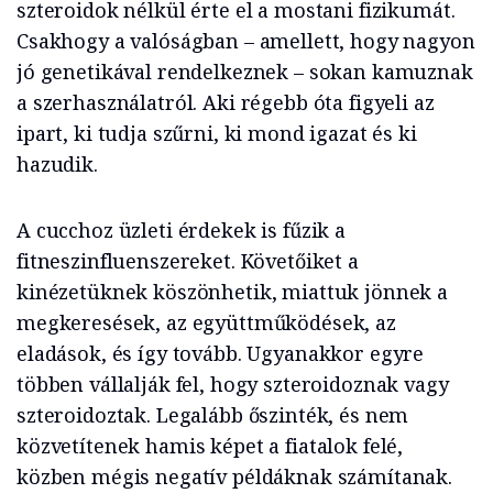
szteroidok nélkül érte el a mostani fizikumát.
Csakhogy a valóságban – amellett, hogy nagyon
jó genetikával rendelkeznek – sokan kamuznak
a szerhasználatról. Aki régebb óta figyeli az
ipart, ki tudja szűrni, ki mond igazat és ki
hazudik.
A cucchoz üzleti érdekek is fűzik a
fitneszinfluenszereket. Követőiket a
kinézetüknek köszönhetik, miattuk jönnek a
megkeresések, az együttműködések, az
eladások, és így tovább. Ugyanakkor egyre
többen vállalják fel, hogy szteroidoznak vagy
szteroidoztak. Legalább őszinték, és nem
közvetítenek hamis képet a fiatalok felé,
közben mégis negatív példáknak számítanak.