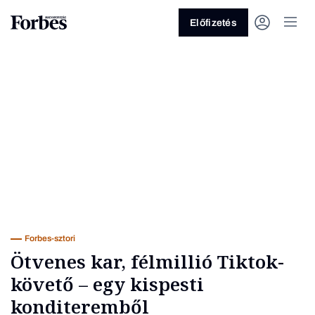
Előfizetés
Vagy fedezze fel a következő
témákat
Üzlet
Pénz
Zöld
Legyél jobb!
Forbes-sztori
Ötvenes kar, félmillió Tiktok-
követő – egy kispesti
konditeremből