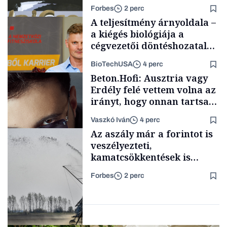
az egyik legnagyobb német
Forbes
2 perc
bankot
A teljesítmény árnyoldala –
a kiégés biológiája a
cégvezetői döntéshozatal
mögött
BioTechUSA
4 perc
Bank
Beton.Hofi: Ausztria vagy
Erdély felé vettem volna az
irányt, hogy onnan tartsam
lélegeztetőgépen a magyar
Vaszkó Iván
4 perc
zenét
Content Lab HUB
Az aszály már a forintot is
veszélyezteti,
kamatcsökkentések is
elmaradhatnak
Forbes
2 perc
Forbes-sztori