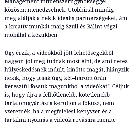
Management influenszerügynökséggel
közösen menedzselnek. Utóbbinál mindig
megtalálják a nekik ideális partnerségeket, ám
a kreatív munkát máig Szuli és Bálint végzi –
mobillal a kezükben.
Úgy érzik, a videókból jött lehetőségekből
nagyon jól meg tudnak most élni, de ami netes
hülyéskedésnek indult, kinőtte magát, hiányzik
nekik, hogy „csak úgy, két–három órán
keresztül fossuk magunkból a videókat”. Céljuk
is, hogy újra a felhőtlenebb, kötetlenebb
tartalomgyártásra kerüljön a fókusz, nem
szeretnék, ha a megfelelési kényszer és a
tartalmi nyomás a videók rovására menne.