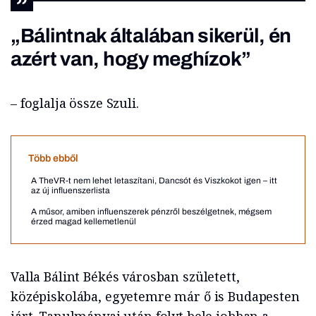
„Bálintnak általában sikerül, én
azért van, hogy meghízok”
– foglalja össze Szuli.
Több ebből
A TheVR-t nem lehet letaszítani, Dancsót és Viszkokot igen – itt
az új influenszerlista
A műsor, amiben influenszerek pénzről beszélgetnek, mégsem
érzed magad kellemetlenül
Valla Bálint Békés városban született,
középiskolába, egyetemre már ő is Budapesten