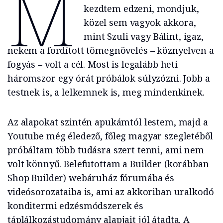
M
kezdtem edzeni, mondjuk,
közel sem vagyok akkora,
mint Szuli vagy Bálint, igaz,
nekem a fordított tömegnövelés – köznyelven a
fogyás – volt a cél. Most is legalább heti
háromszor egy órát próbálok súlyzózni. Jobb a
testnek is, a lelkemnek is, meg mindenkinek.
Az alapokat szintén apukámtól lestem, majd a
Youtube még éledező, főleg magyar szegletéből
próbáltam több tudásra szert tenni, ami nem
volt könnyű. Belefutottam a Builder (korábban
Shop Builder) webáruház fórumába és
videósorozataiba is, ami az akkoriban uralkodó
konditermi edzésmódszerek és
táplálkozástudomány alapjait jól átadta. A