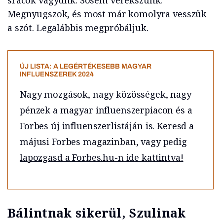
srácok vagyunk. Sosem verekszünk.”
Megnyugszok, és most már komolyra vesszük
a szót. Legalábbis megpróbáljuk.
ÚJ LISTA: A LEGÉRTÉKESEBB MAGYAR
INFLUENSZEREK 2024
Nagy mozgások, nagy közösségek, nagy
pénzek a magyar influenszerpiacon és a
Forbes új influenszerlistáján is. Keresd a
májusi Forbes magazinban, vagy pedig
lapozgasd a Forbes.hu-n ide kattintva!
Bálintnak sikerül, Szulinak