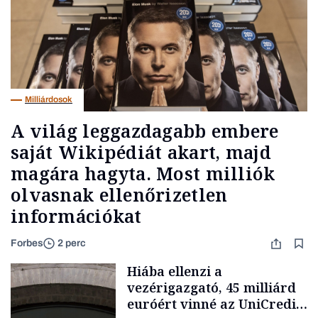
Milliárdosok
A világ leggazdagabb embere
saját Wikipédiát akart, majd
magára hagyta. Most milliók
olvasnak ellenőrizetlen
információkat
Forbes
2 perc
Hiába ellenzi a
vezérigazgató, 45 milliárd
euróért vinné az UniCredit