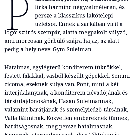
P
firka harminc négyzetméteren, és
persze a klasszikus lakótelepi
üzletsor. Ennek a sarkában virít a
logó: szúrós szempár, alatta megpakolt súlyzó,
ami morcosan görbülő szájra hajaz, az alatt
pedig a hely neve: Gym Suleiman.
Hatalmas, egylégterű konditerem tükrökkel,
festett falakkal, vasból készült gépekkel. Semmi
cicoma, ezeknek súlya van. Pont, mint a két
interjúalanynak, a konditerem névadójának és
társtulajdonosának, Hasan Suleimannak,
valamint barátjának és személyiedző-társának,
Valla Bálintnak. Közvetlen embereknek tűnnek,
barátságosnak, meg persze hatalmasnak.
Nemcsak a teremben azok, de a Tiktokon is.