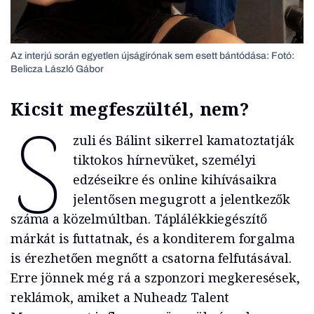
Az interjú során egyetlen újságírónak sem esett bántódása: Fotó:
Belicza László Gábor
Kicsit megfeszültél, nem?
S
zuli és Bálint sikerrel kamatoztatják
tiktokos hírnevüket, személyi
edzéseikre és online kihívásaikra
jelentősen megugrott a jelentkezők
száma a közelmúltban. Táplálékkiegészítő
márkát is futtatnak, és a konditerem forgalma
is érezhetően megnőtt a csatorna felfutásával.
Erre jönnek még rá a szponzori megkeresések,
reklámok, amiket a Nuheadz Talent