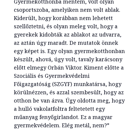
Gyermekotthonba mentem, volt olyan
csoportszoba, amelyiken nem volt ablak.
Kiderült, hogy korábban nem lehetett
szellőztetni, és olyan meleg volt, hogy a
gyerekek kidobták az ablakot az udvarra,
az aztán úgy maradt. De mutatok önnek
egy képet is. Egy olyan gyermekotthonban
készült, ahová, úgy volt, tavaly karácsony
előtt elmegy Orbán Viktor. Kiment előtte a
Szociális és Gyermekvédelmi
Főigazgatóság (SZGYF) munkatársa, hogy
körülnézzen, és azzal szembesült, hogy az
otthon be van ázva. Úgy oldotta meg, hogy
a hulló vakolatfoltra feltetetett egy
műanyag fenyőgirlandot. Ez a magyar
gyermekvédelem. Elég metál, nem?”