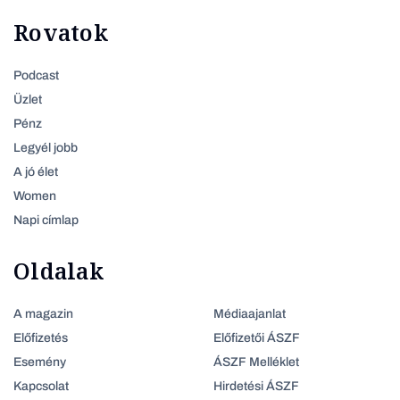
Rovatok
Podcast
Üzlet
Pénz
Legyél jobb
A jó élet
Women
Napi címlap
Oldalak
A magazin
Médiaajanlat
Előfizetés
Előfizetői ÁSZF
Esemény
ÁSZF Melléklet
Kapcsolat
Hirdetési ÁSZF