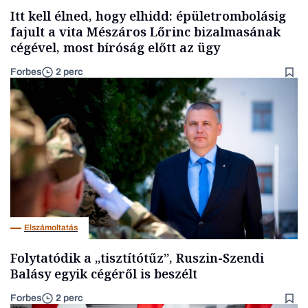
Itt kell élned, hogy elhidd: épületrombolásig
fajult a vita Mészáros Lőrinc bizalmasának
cégével, most bíróság előtt az ügy
Forbes
2 perc
Elszámoltatás
Folytatódik a „tisztítótűz”, Ruszin-Szendi
Balásy egyik cégéről is beszélt
Forbes
2 perc