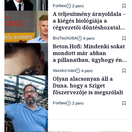
Forbes
2 perc
A teljesítmény árnyoldala –
a kiégés biológiája a
cégvezetői döntéshozatal
mögött
BioTechUSA
4 perc
Politika
Beton.Hofi: Mindenki sokat
mondott már abban
a pillanatban, úgyhogy én
a legsarkosabb
Vaszkó Iván
4 perc
gondolataimat akartam
Content Lab HUB
Olyan alacsonyan áll a
kimondani
Duna, hogy a Sziget
főszervezője is megszólalt
Forbes
2 perc
Forbes-sztori