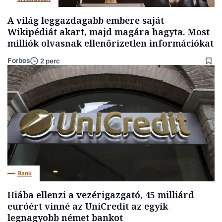
A világ leggazdagabb embere saját
Wikipédiát akart, majd magára hagyta. Most
milliók olvasnak ellenőrizetlen információkat
Forbes
2 perc
Bank
Hiába ellenzi a vezérigazgató, 45 milliárd
euróért vinné az UniCredit az egyik
legnagyobb német bankot