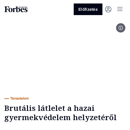
Előfizetés
Bet
Vagy fedezze fel a következő
témákat
Üzlet
Pénz
Zöld
Legyél jobb!
Társadalom
Brutális látlelet a hazai
gyermekvédelem helyzetéről