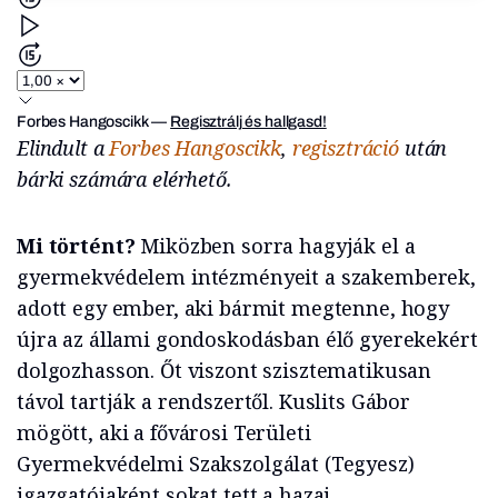
Forbes Hangoscikk
—
Regisztrálj és hallgasd!
Elindult a
Forbes Hangoscikk
,
regisztráció
után
bárki számára elérhető.
Mi történt?
Miközben sorra hagyják el a
gyermekvédelem intézményeit a szakemberek,
adott egy ember, aki bármit megtenne, hogy
újra az állami gondoskodásban élő gyerekekért
dolgozhasson. Őt viszont szisztematikusan
távol tartják a rendszertől. Kuslits Gábor
mögött, aki a fővárosi Területi
Gyermekvédelmi Szakszolgálat (Tegyesz)
igazgatójaként sokat tett a hazai