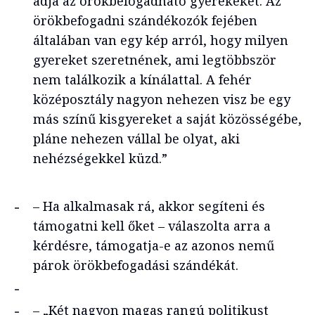
adja az örökbefogadható gyerekeket. Az
örökbefogadni szándékozók fejében
általában van egy kép arról, hogy milyen
gyereket szeretnének, ami legtöbbször
nem találkozik a kínálattal. A fehér
középosztály nagyon nehezen visz be egy
más színű kisgyereket a saját közösségébe,
pláne nehezen vállal be olyat, aki
nehézségekkel küzd.”
– Ha alkalmasak rá, akkor segíteni és
támogatni kell őket – válaszolta arra a
kérdésre, támogatja-e az azonos nemű
párok örökbefogadási szándékát.
– „Két nagyon magas rangú politikust