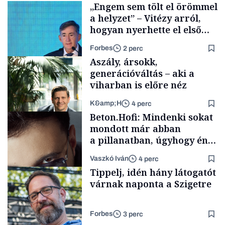
„Engem sem tölt el örömmel
a helyzet” – Vitézy arról,
hogyan nyerhette el első
tenderét Mészárosék cége a
Forbes
2 perc
Tisza-kormány alatt
Aszály, ársokk,
generációváltás – aki a
viharban is előre néz
K&amp;H
4 perc
Elszámoltatás
Beton.Hofi: Mindenki sokat
mondott már abban
a pillanatban, úgyhogy én
a legsarkosabb
Vaszkó Iván
4 perc
gondolataimat akartam
TÁMOGATÓI
Tippelj, idén hány látogatót
TARTALOM
kimondani
várnak naponta a Szigetre
Forbes
3 perc
Forbes-sztori