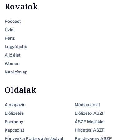
Rovatok
Podcast
Üzlet
Pénz
Legyél jobb
A jó élet
Women
Napi címlap
Oldalak
A magazin
Médiaajanlat
Előfizetés
Előfizetői ÁSZF
Esemény
ÁSZF Melléklet
Kapcsolat
Hirdetési ÁSZF
Könyvek a Forbes ajánlásával
Rendezveny ÁSZF