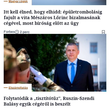
Magyar cégek
Itt kell élned, hogy elhidd: épületrombolásig
fajult a vita Mészáros Lőrinc bizalmasának
cégével, most bíróság előtt az ügy
Forbes
2 perc
Elszámoltatás
Folytatódik a „tisztítótűz”, Ruszin-Szendi
Balásy egyik cégéről is beszélt