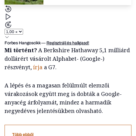
Forbes Hangoscikk
—
Regisztrálj és hallgasd!
Mi történt?
A Berkshire Hathaway 5,1 milliárd
dollárért vásárolt Alphabet- (Google-)
részvényt,
írja
a G7.
A lépés és a magasan felülmúlt elemzői
várakozások együtt meg is dobták a Google-
anyacég árfolyamát, mindez a harmadik
negyedéves jelentésükben olvasható.
Több ebből