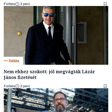
Forbes
2 perc
Politika
Nem ehhez szokott: jól megvágták Lázár
János fizetését
Forbes
2 perc