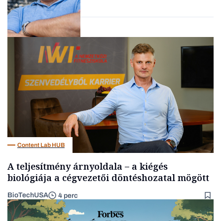
Kultúra
Content Lab HUB
A teljesítmény árnyoldala – a kiégés
biológiája a cégvezetői döntéshozatal mögött
BioTechUSA
4 perc