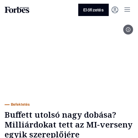
Előfizetés
Goo
Vagy fedezze fel a következő
témákat
Üzlet
Pénz
Zöld
Legyél jobb!
Befektetés
Buffett utolsó nagy dobása?
Milliárdokat tett az MI-verseny
egyik szereplőjére