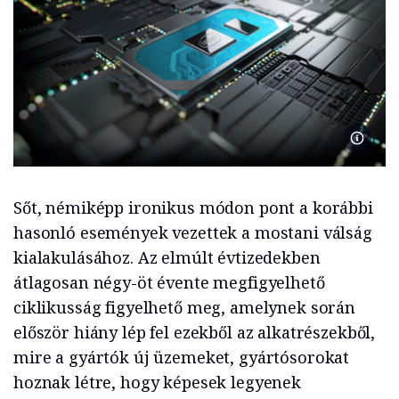
chiphiá
Sőt, némiképp ironikus módon pont a korábbi
hasonló események vezettek a mostani válság
kialakulásához. Az elmúlt évtizedekben
átlagosan négy-öt évente megfigyelhető
ciklikusság figyelhető meg, amelynek során
először hiány lép fel ezekből az alkatrészekből,
mire a gyártók új üzemeket, gyártósorokat
hoznak létre, hogy képesek legyenek