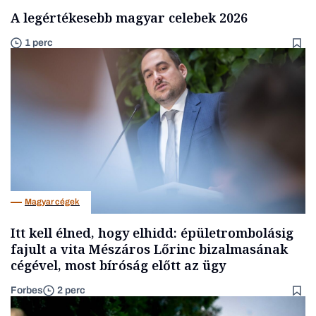
A legértékesebb magyar celebek 2026
1 perc
Magyar cégek
Itt kell élned, hogy elhidd: épületrombolásig
fajult a vita Mészáros Lőrinc bizalmasának
cégével, most bíróság előtt az ügy
Forbes
2 perc