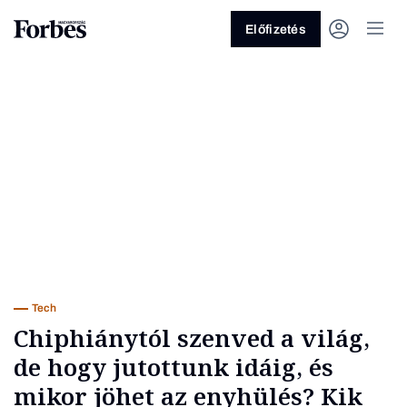
Előfizetés
Vagy fedezze fel a következő
témákat
Üzlet
Pénz
Zöld
Legyél jobb!
Tech
Chiphiánytól szenved a világ,
de hogy jutottunk idáig, és
mikor jöhet az enyhülés? Kik