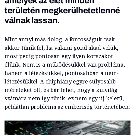
amelyek az élet minden
területén megkerülhetetlenné
válnak lassan.
Mint annyi más dolog, a fontosságuk csak
akkor tűnik fel, ha valami gond akad velük,
most pedig pontosan egy ilyen korszakot
élünk. Nem is a működésükkel van probléma,
hanem a létezésükkel, pontosabban a nem-
létezésükkel. A chiphiány egyre súlyosabb
méreteket ölt, és bár lehet, hogy a külvilág
számára nem így tűnik, ez nem egy új keletű,
példátlan probléma az emberiség történetében.