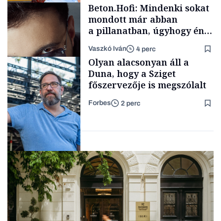
Politika
Beton.Hofi: Mindenki sokat
mondott már abban
a pillanatban, úgyhogy én
a legsarkosabb
Vaszkó Iván
4 perc
gondolataimat akartam
Content Lab HUB
Olyan alacsonyan áll a
kimondani
Duna, hogy a Sziget
főszervezője is megszólalt
Forbes
2 perc
Forbes-sztori
Társadalom