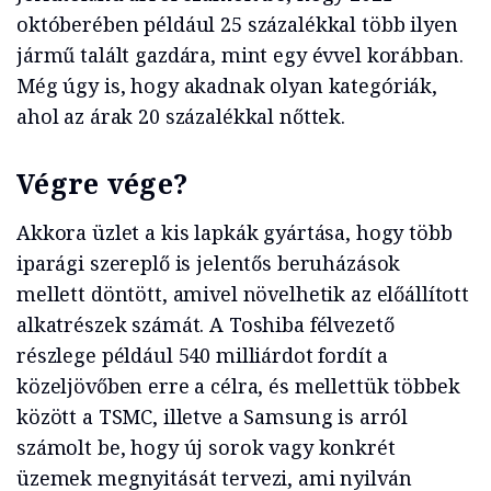
októberében például 25 százalékkal több ilyen
jármű talált gazdára, mint egy évvel korábban.
Még úgy is, hogy akadnak olyan kategóriák,
ahol az árak 20 százalékkal nőttek.
Végre vége?
Akkora üzlet a kis lapkák gyártása, hogy több
iparági szereplő is jelentős beruházások
mellett döntött, amivel növelhetik az előállított
alkatrészek számát. A Toshiba félvezető
részlege például 540 milliárdot fordít a
közeljövőben erre a célra, és mellettük többek
között a TSMC, illetve a Samsung is arról
számolt be, hogy új sorok vagy konkrét
üzemek megnyitását tervezi, ami nyilván