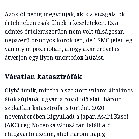
Azoktól pedig megvonják, akik a vizsgálatok
értelmében csak ülnek a készleteken. Ez a
döntés értelemszerűen nem volt túlságosan
népszerű bizonyos körökben, de TSMC jelenleg
van olyan pozícióban, ahogy akár erővel is
átverjen egy ilyen unortodox húzást.
Váratlan katasztrófák
Olybá tűnik, mintha a szektort valami általános
átok sújtaná, ugyanis rövid idő alatt három
szokatlan katasztrófa is történt. 2020
novemberében kigyulladt a japán Asahi Kasei
(AKC) cég Nobeoka városában található
chipgyártó üzeme, ahol három napig