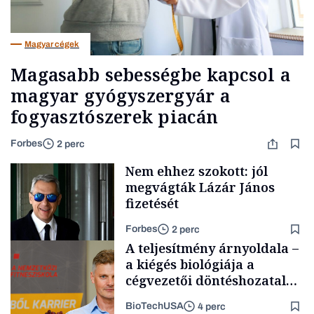
Magyar cégek
Magasabb sebességbe kapcsol a
magyar gyógyszergyár a
fogyasztószerek piacán
Forbes
2 perc
Nem ehhez szokott: jól
megvágták Lázár János
fizetését
Forbes
2 perc
A teljesítmény árnyoldala –
a kiégés biológiája a
cégvezetői döntéshozatal
mögött
BioTechUSA
4 perc