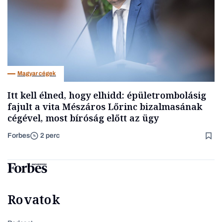
Magyar cégek
Itt kell élned, hogy elhidd: épületrombolásig
fajult a vita Mészáros Lőrinc bizalmasának
cégével, most bíróság előtt az ügy
Forbes
2 perc
Rovatok