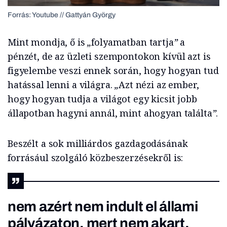
Forrás: Youtube // Gattyán György
Mint mondja, ő is
„
folyamatban tartja
”
a
pénzét, de az üzleti szempontokon kívül azt is
figyelembe veszi ennek során, hogy hogyan tud
hatással lenni a világra.
„
Azt nézi az ember,
hogy hogyan tudja a világot egy kicsit jobb
állapotban hagyni annál, mint ahogyan találta
”
.
Beszélt a sok milliárdos gazdagodásának
forrásául szolgáló közbeszerzésekről is:
nem azért nem indult el állami
pályázaton, mert nem akart,