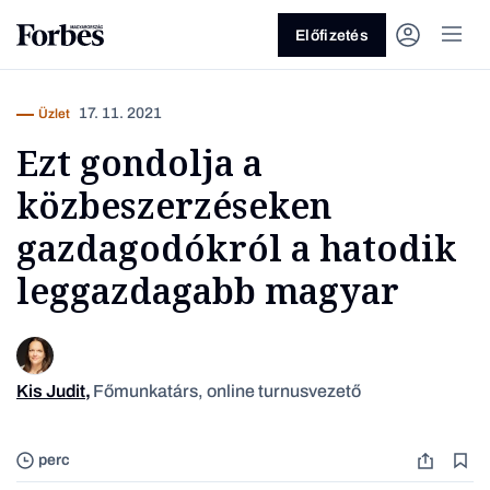
Előfizetés
17. 11. 2021
Üzlet
Ezt gondolja a
közbeszerzéseken
gazdagodókról a hatodik
leggazdagabb magyar
Vagy fedezze fel a következő
témákat
Üzlet
Pénz
Zöld
Legyél jobb!
Kis Judit
,
Főmunkatárs, online turnusvezető
perc