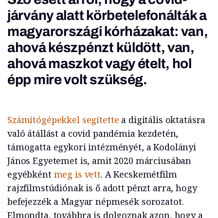
járvány alatt körbetelefonálták a
magyarországi kórházakat: van,
ahová készpénzt küldött, van,
ahová maszkot vagy ételt, hol
épp mire volt szükség.
Számítógépekkel segítette
a digitális oktatásra
való átállást a covid pandémia kezdetén,
támogatta egykori intézményét, a Kodolányi
János Egyetemet is, amit 2020 márciusában
egyébként
meg is vett
. A Kecskemétfilm
rajzfilmstúdiónak is ő adott pénzt arra, hogy
befejezzék a Magyar népmesék sorozatot.
Elmondta, továbbra is dolgoznak azon, hogy a