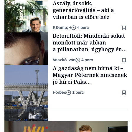
Aszály, ársokk,
generációváltás – aki a
viharban is előre néz
K&amp;H
4 perc
Családi
Beton.Hofi: Mindenki sokat
vállalkozások
mondott már abban
a pillanatban, úgyhogy én
a legsarkosabb
Vaszkó Iván
4 perc
gondolataimat akartam
TÁMOGATÓI
A gazdaság nem bírná ki –
TARTALOM
kimondani
Magyar Péternek nincsenek
jó hírei Paks
újraindításáról
Forbes
1 perc
Forbes-sztori
Energia