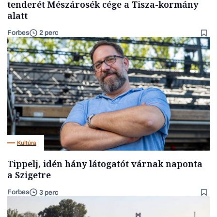
tenderét Mészárosék cége a Tisza-kormány
alatt
Forbes
2 perc
Kultúra
Tippelj, idén hány látogatót várnak naponta
a Szigetre
Forbes
3 perc