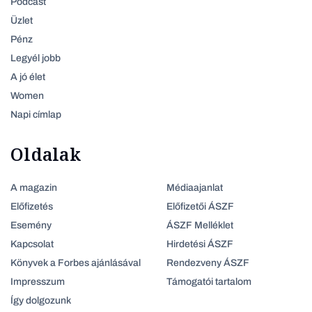
Podcast
Üzlet
Pénz
Legyél jobb
A jó élet
Women
Napi címlap
Oldalak
A magazin
Médiaajanlat
Előfizetés
Előfizetői ÁSZF
Esemény
ÁSZF Melléklet
Kapcsolat
Hirdetési ÁSZF
Könyvek a Forbes ajánlásával
Rendezveny ÁSZF
Impresszum
Támogatói tartalom
Így dolgozunk