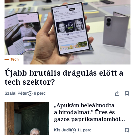
Tech
Újabb brutális drágulás előtt a
tech szektor?
Szalai Péter
6 perc
„Apukám beleálmodta
a birodalmat.” Üres és
gazos paprikamalomból
lett az igazi családi
Kis Judit
11 perc
fűszersztori