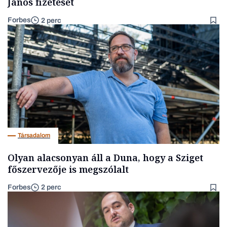
János fizetését
Forbes
2 perc
Társadalom
Olyan alacsonyan áll a Duna, hogy a Sziget
főszervezője is megszólalt
Forbes
2 perc