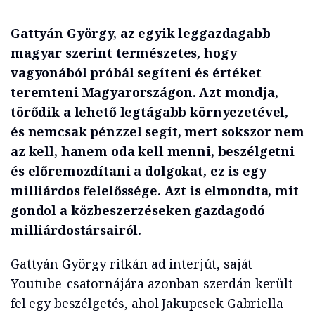
Gattyán György, az egyik leggazdagabb
magyar szerint természetes, hogy
vagyonából próbál segíteni és értéket
teremteni Magyarországon. Azt mondja,
törődik a lehető legtágabb környezetével,
és nemcsak pénzzel segít, mert sokszor nem
az kell, hanem oda kell menni, beszélgetni
és előremozdítani a dolgokat, ez is egy
milliárdos felelőssége.
Azt is elmondta, mit
gondol a közbeszerzéseken gazdagodó
milliárdostársairól.
Gattyán György ritkán ad interjút, saját
Youtube-csatornájára azonban szerdán került
fel egy beszélgetés, ahol Jakupcsek Gabriella