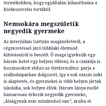
termékekben, hogy egyáltalán kihasíthatna a
közbeszerzési tortából.
Nemsokára megszületik
negyedik gyermeke
Az interjúban Gattyán magánéletéről, a
cégvezetéssel járó többlaki életmód
kihívásairól is beszélt. Ő maga igyekszik egy-
három hetet egy helyen tölteni, és a családja is
hozzászokott ehhez az életformához: párja a
szállodaiparban dolgozott, így a sok utazás neki
is alapvetés, és gyermekei is több helyen jártak
iskolába, sok helyen éltek. Három lánya mellé
hamarosan érkezik negyedik gyermeke,
„
kiságyunk már mindenhol van
”
, árulta el.