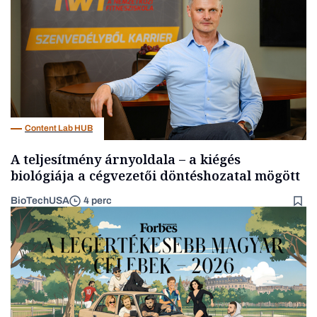
Content Lab HUB
A teljesítmény árnyoldala – a kiégés
biológiája a cégvezetői döntéshozatal mögött
BioTechUSA
4 perc