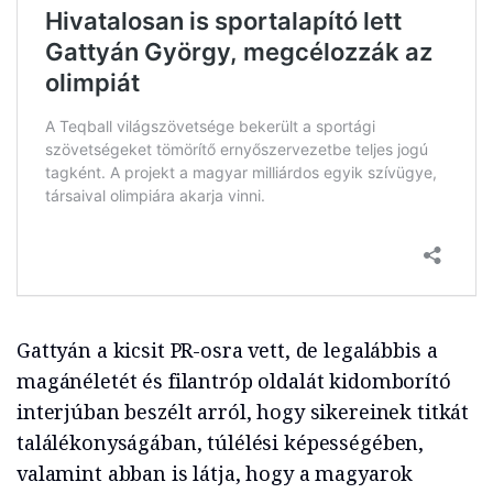
Gattyán a kicsit PR-osra vett, de legalábbis a
magánéletét és filantróp oldalát kidomborító
interjúban beszélt arról, hogy sikereinek titkát
találékonyságában, túlélési képességében,
valamint abban is látja, hogy a magyarok