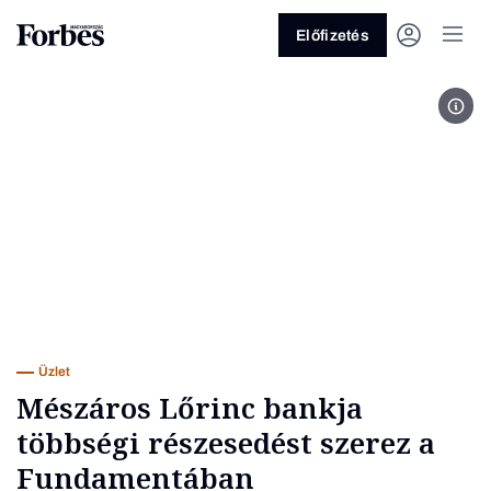
Előfizetés
Buda
Vagy fedezze fel a következő
témákat
Üzlet
Pénz
Zöld
Legyél jobb!
Üzlet
Mészáros Lőrinc bankja
többségi részesedést szerez a
Fundamentában