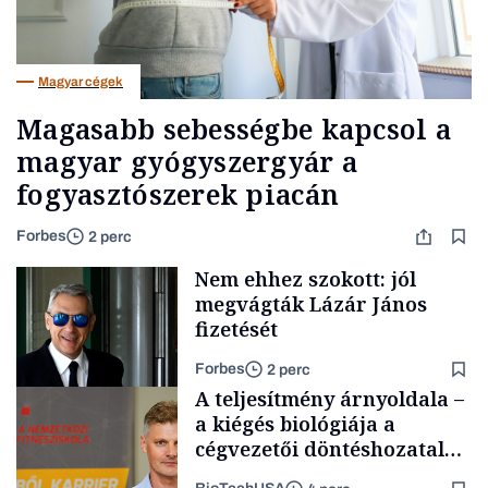
Magyar cégek
Magasabb sebességbe kapcsol a
magyar gyógyszergyár a
fogyasztószerek piacán
Forbes
2 perc
Nem ehhez szokott: jól
megvágták Lázár János
fizetését
Forbes
2 perc
A teljesítmény árnyoldala –
a kiégés biológiája a
cégvezetői döntéshozatal
mögött