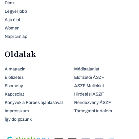
Pénz
Legyél jobb
A jó élet
Women
Napi címlap
Oldalak
A magazin
Médiaajanlat
Előfizetés
Előfizetői ÁSZF
Esemény
ÁSZF Melléklet
Kapcsolat
Hirdetési ÁSZF
Könyvek a Forbes ajánlásával
Rendezveny ÁSZF
Impresszum
Támogatói tartalom
Így dolgozunk