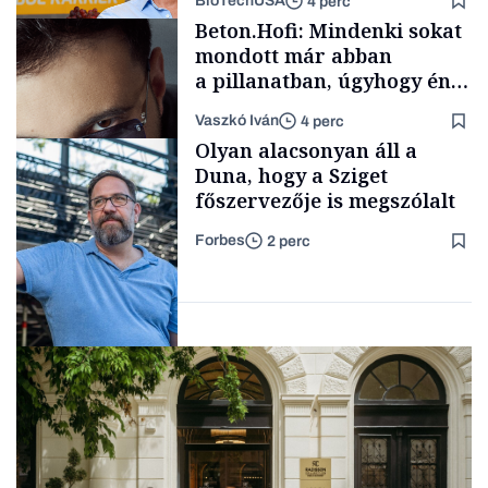
BioTechUSA
4 perc
Politika
Beton.Hofi: Mindenki sokat
mondott már abban
a pillanatban, úgyhogy én
a legsarkosabb
Vaszkó Iván
4 perc
gondolataimat akartam
Content Lab HUB
Olyan alacsonyan áll a
kimondani
Duna, hogy a Sziget
főszervezője is megszólalt
Forbes
2 perc
Forbes-sztori
Társadalom