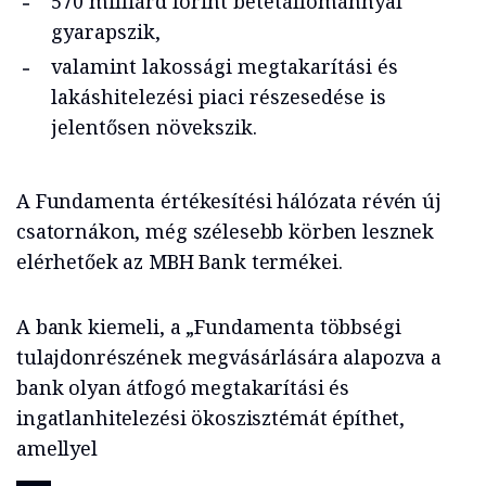
570 milliárd forint betétállománnyal
gyarapszik,
valamint lakossági megtakarítási és
lakáshitelezési piaci részesedése is
jelentősen növekszik.
A Fundamenta értékesítési hálózata révén új
csatornákon, még szélesebb körben lesznek
elérhetőek az MBH Bank termékei.
A bank kiemeli, a „Fundamenta többségi
tulajdonrészének megvásárlására alapozva a
bank olyan átfogó megtakarítási és
ingatlanhitelezési ökoszisztémát építhet,
amellyel