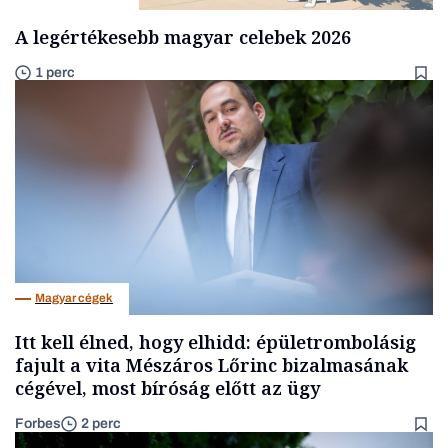
A legértékesebb magyar celebek 2026
1 perc
Magyar cégek
Itt kell élned, hogy elhidd: épületrombolásig
fajult a vita Mészáros Lőrinc bizalmasának
cégével, most bíróság előtt az ügy
Forbes
2 perc