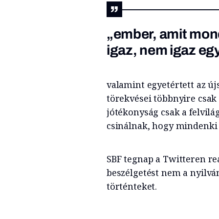
„ember, amit mon
igaz, nem igaz egy
valamint egyetértett az új
törekvései többnyire csak 
jótékonyság csak a felvilá
csinálnak, hogy mindenki 
SBF tegnap a Twitteren rea
beszélgetést nem a nyilvá
történteket.