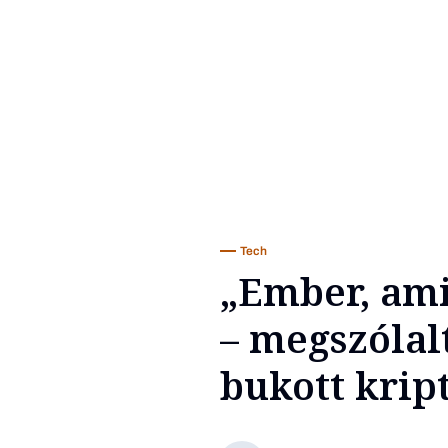
Tech
„Ember, am
– megszólal
bukott krip