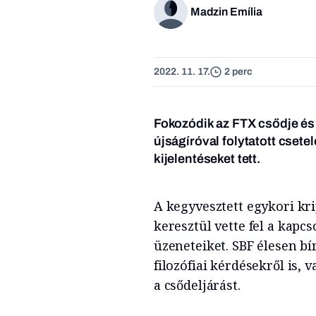
Madzin Emília
2022. 11. 17.
2 perc
Fokozódik az FTX csődje és
újságíróval folytatott cset
kijelentéseket tett.
A kegyvesztett egykori kr
keresztül vette fel a kapcs
üzeneteiket. SBF élesen bí
filozófiai kérdésekről is,
a csődeljárást.