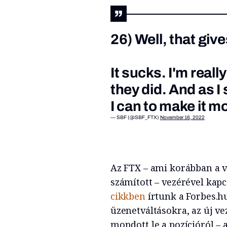
26) Well, that giv
It sucks. I'm real
they did. And as I
I can to make it mo
— SBF (@SBF_FTX)
November 16, 2022
Az FTX – ami korábban a v
számított – vezérével kap
cikkben
írtunk a Forbes.hu
üzenetváltásokra, az új v
mondott le a pozícióról – a