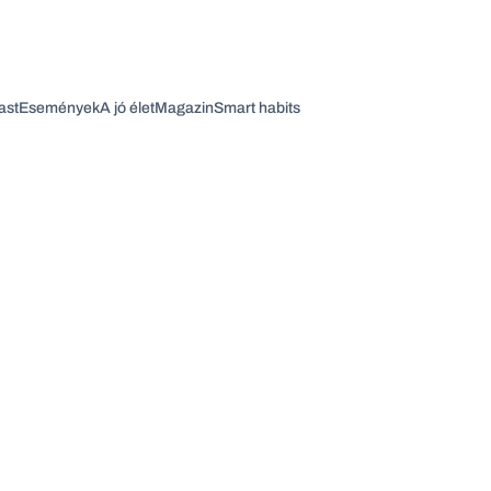
ast
Események
A jó élet
Magazin
Smart habits
Vagy fedezze fel a következő témákat
Üzlet
Pénz
Zöld
Legyél jobb!