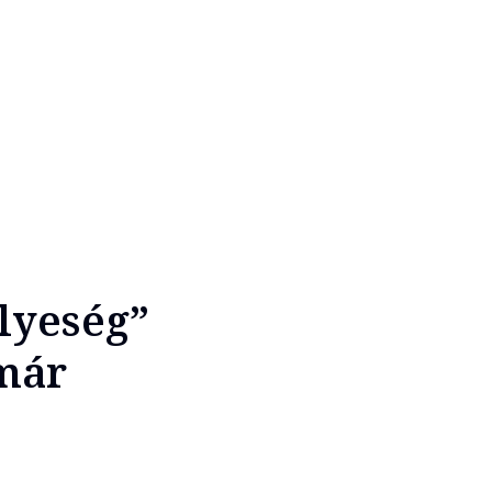
lyeség”
 már