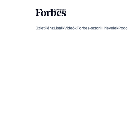
Üzlet
Pénz
Listák
Videók
Forbes-sztori
Hírlevelek
Podc