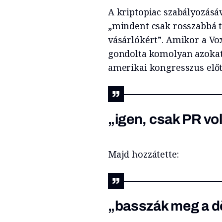
A kriptopiac szabályozásá
„mindent csak rosszabbá t
vásárlókért”. Amikor a Vo
gondolta komolyan azokat a
amerikai kongresszus előtt
„igen, csak PR vol
Majd hozzátette:
„basszák meg a d