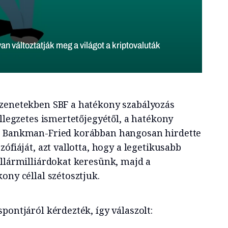
üzenetekben SBF a hatékony szabályozás
ellegzetes ismertetőjegyétől, a hatékony
. Bankman-Fried korábban hangosan hirdette
ófiáját, azt vallotta, hogy a legetikusabb
ollármilliárdokat keresünk, majd a
ony céllal szétosztjuk.
pontjáról kérdezték, így válaszolt: