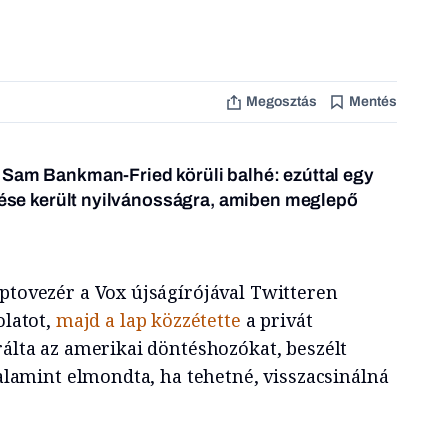
Megosztás
Mentés
 Sam Bankman-Fried körüli balhé: ezúttal egy
elése került nyilvánosságra, amiben meglepő
iptovezér a Vox újságírójával Twitteren
olatot,
majd a lap közzétette
a privát
rálta az amerikai döntéshozókat, beszélt
 valamint elmondta, ha tehetné, visszacsinálná