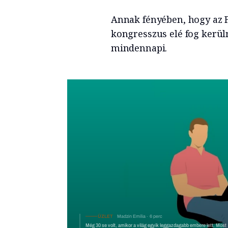
Annak fényében, hogy az 
kongresszus elé fog kerü
mindennapi.
ÜZLET
Madzin Emília
6 perc
Még 30 se volt, amikor a világ egyik