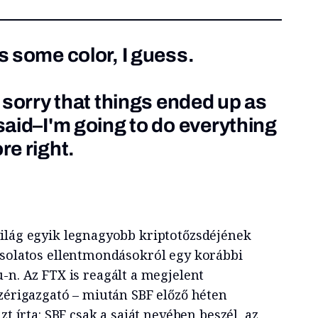
es some color, I guess.
ly sorry that things ended up as
 said–I'm going to do everything
re right.
ilág egyik legnagyobb kriptotőzsdéjének
csolatos ellentmondásokról egy korábbi
-n. Az FTX is reagált a megjelent
ezérigazgató – miután SBF előző héten
zt írta: SBF csak a saját nevében beszél, az