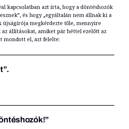
val kapcsolatban azt írta, hogy a döntéshozók
esznek”, és hogy „egyáltalán nem állnak ki a
x újságírója megkérdezte tőle, mennyire
z állításokat, amiket pár héttel ezelőtt az
 mondott el, azt felelte:
t”.
öntéshozók!”