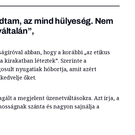
dtam, az mind hülyeség. Nem
általán”,
ságíróval abban, hogy a korábbi „az etikus
a kirakatban léteztek”. Szerinte a
gosult nyugatiak hóbortja, amit azért
kedvelje őket.
gált a megjelent üzenetváltásokra. Azt írja, a
nosságnak szánta és nagyon sajnálja a