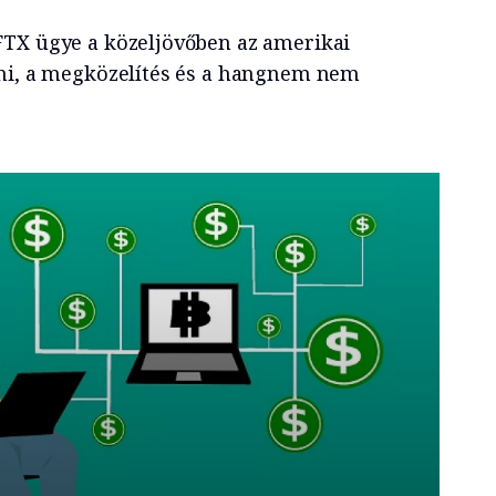
FTX ügye a közeljövőben az amerikai
lni, a megközelítés és a hangnem nem
 leggazdagabb embere lett. Most nagyobbat bukott,