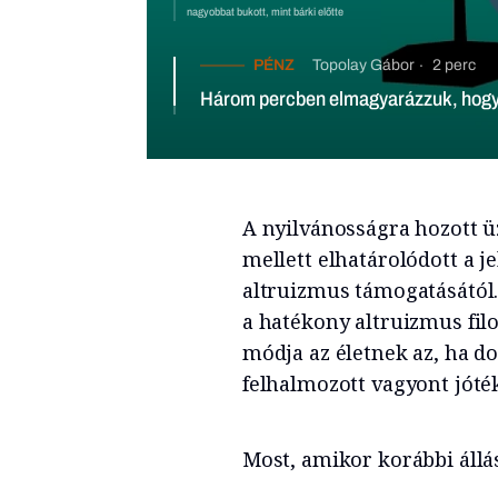
mint bárki előtte
PÉNZ
Topolay Gábor
2 perc
Három percben elmagyarázzuk, hogyan változtatják meg a világot a
kriptovaluták
A nyilvánosságra hozott 
mellett elhatárolódott a j
altruizmus támogatásától
a hatékony altruizmus filoz
módja az életnek az, ha d
felhalmozott vagyont jóték
Most, amikor korábbi állás