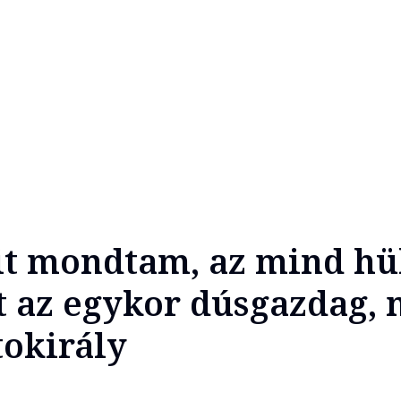
it mondtam, az mind hü
t az egykor dúsgazdag,
tokirály