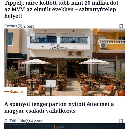
Tippelj, mire költött több mint 20 milliárdot
az MVM az elmúlt években – szivattyútelep
helyett
Forbes
2 perc
Gasztró
A spanyol tengerparton nyitott éttermet a
magyar családi vállalkozás
G. Tóth Ilda
4 perc