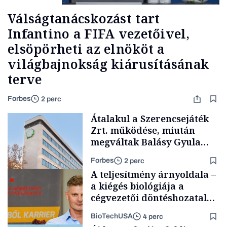
Válságtanácskozást tart
Infantino a FIFA vezetőivel,
elsöpörheti az elnököt a
világbajnokság kiárusításának
terve
Forbes
2 perc
Átalakul a Szerencsejáték
Zrt. működése, miután
megváltak Balásy Gyula
cégétől
Forbes
2 perc
A teljesítmény árnyoldala –
a kiégés biológiája a
cégvezetői döntéshozatal
mögött
BioTechUSA
4 perc
Társadalom