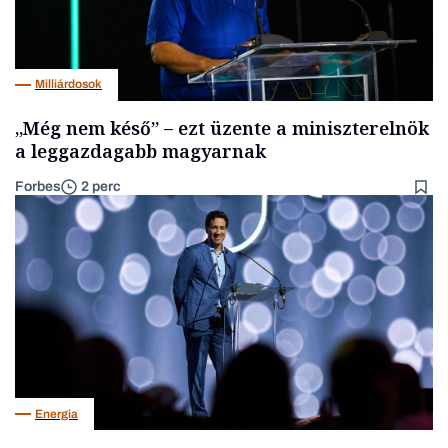
Milliárdosok
„Még nem késő” – ezt üzente a miniszterelnök
a leggazdagabb magyarnak
Forbes
2 perc
Energia