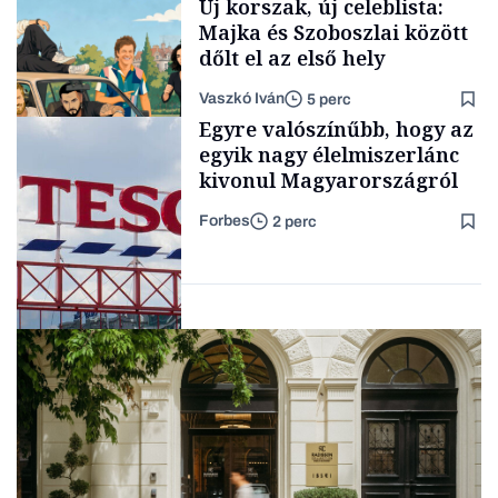
Új korszak, új celeblista:
Majka és Szoboszlai között
dőlt el az első hely
Vaszkó Iván
5 perc
Content Lab HUB
Egyre valószínűbb, hogy az
egyik nagy élelmiszerlánc
kivonul Magyarországról
Forbes
2 perc
Lista
Nemzetközi cégek