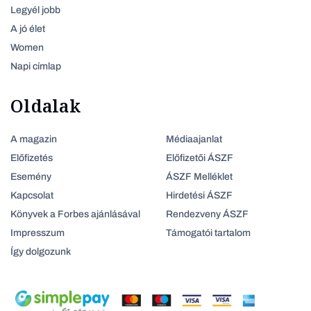
Legyél jobb
A jó élet
Women
Napi címlap
Oldalak
A magazin
Médiaajanlat
Előfizetés
Előfizetői ÁSZF
Esemény
ÁSZF Melléklet
Kapcsolat
Hirdetési ÁSZF
Könyvek a Forbes ajánlásával
Rendezveny ÁSZF
Impresszum
Támogatói tartalom
Így dolgozunk