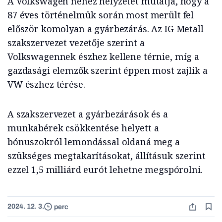
A Volkswagen nehéz helyzetét mutatja, hogy a
87 éves történelmük során most merült fel
először komolyan a gyárbezárás. Az IG Metall
szakszervezet vezetője szerint a
Volkswagennek észhez kellene térnie, míg a
gazdasági elemzők szerint éppen most zajlik a
VW észhez térése.
A szakszervezet a gyárbezárások és a
munkabérek csökkentése helyett a
bónuszokról lemondással oldaná meg a
szükséges megtakarításokat, állításuk szerint
ezzel 1,5 milliárd eurót lehetne megspórolni.
2024. 12. 3.
perc