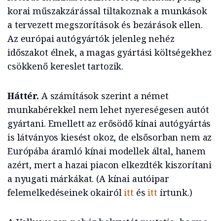
korai műszakzárással tiltakoznak a munkások
a tervezett megszorítások és bezárások ellen.
Az európai autógyártók jelenleg nehéz
időszakot élnek, a magas gyártási költségekhez
csökkenő kereslet tartozik.
Háttér.
A számítások szerint a német
munkabérekkel nem lehet nyereségesen autót
gyártani. Emellett az erősödő kínai autógyártás
is látványos kiesést okoz, de elsősorban nem az
Európába áramló kínai modellek által, hanem
azért, mert a hazai piacon elkezdték kiszorítani
a nyugati márkákat. (A kínai autóipar
felemelkedéseinek okairól
itt
és
itt
írtunk.)