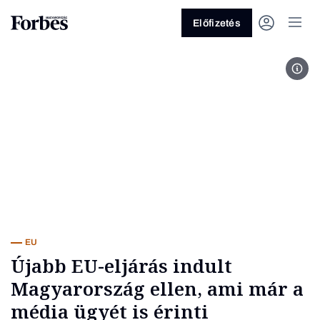
Előfizetés
Ursu
Vagy fedezze fel a következő
témákat
Üzlet
Pénz
Zöld
Legyél jobb!
EU
Újabb EU-eljárás indult
Magyarország ellen, ami már a
média ügyét is érinti