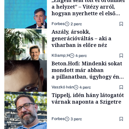
„Engem sem tölt el örömmel
a helyzet” – Vitézy arról,
hogyan nyerhette el első
tenderét Mészárosék cége a
Forbes
2 perc
Tisza-kormány alatt
Aszály, ársokk,
generációváltás – aki a
viharban is előre néz
K&amp;H
4 perc
Elszámoltatás
Beton.Hofi: Mindenki sokat
mondott már abban
a pillanatban, úgyhogy én
a legsarkosabb
Vaszkó Iván
4 perc
gondolataimat akartam
TÁMOGATÓI
Tippelj, idén hány látogatót
TARTALOM
kimondani
várnak naponta a Szigetre
Forbes
3 perc
Forbes-sztori