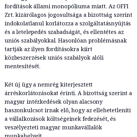
fordítások állami monopóliuma miatt. Az OFFI
Zrt. kizárólagos jogosultsága a bizottság szerint
indokolatlanul korlátozza a szolgáltatásnyújtás
és a letelepedés szabadságát, és ellentétes az
uniós szabályokkal. Hasonlóan problémásnak
tartják az ilyen fordításokra kiírt
közbeszerzések uniós szabályok alóli
mentesítését.
Két új ügy a nemrég kiterjesztett
árréskorlátozásokat érinti. A bizottság szerint a
magyar intézkedések olyan alacsony
haszonkulcsot írnak elő, hogy az ellehetetleníti
a vállalkozások költségeinek fedezését, és
veszélyezteti magyar munkavállalók
munkahelyeit.