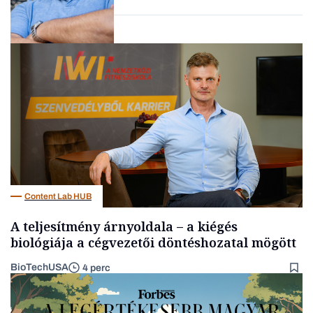
Kultúra
Content Lab HUB
A teljesítmény árnyoldala – a kiégés
biológiája a cégvezetői döntéshozatal mögött
BioTechUSA
4 perc