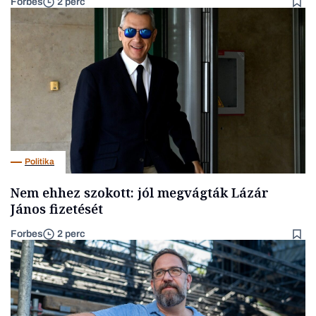
Forbes
2 perc
Politika
Nem ehhez szokott: jól megvágták Lázár
János fizetését
Forbes
2 perc