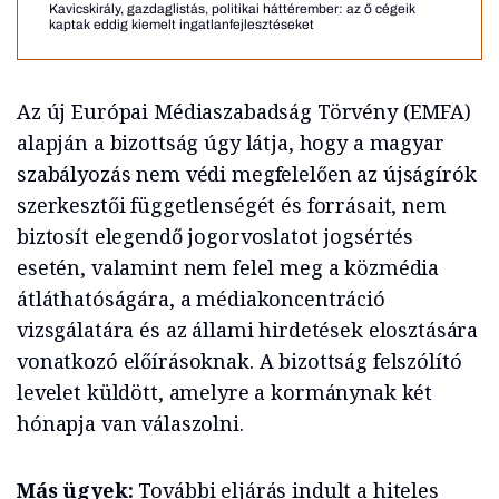
Kavicskirály, gazdaglistás, politikai háttérember: az ő cégeik
kaptak eddig kiemelt ingatlanfejlesztéseket
Az új Európai Médiaszabadság Törvény (EMFA)
alapján a bizottság úgy látja, hogy a magyar
szabályozás nem védi megfelelően az újságírók
szerkesztői függetlenségét és forrásait, nem
biztosít elegendő jogorvoslatot jogsértés
esetén, valamint nem felel meg a közmédia
átláthatóságára, a médiakoncentráció
vizsgálatára és az állami hirdetések elosztására
vonatkozó előírásoknak. A bizottság felszólító
levelet küldött, amelyre a kormánynak két
hónapja van válaszolni.
Más ügyek:
További eljárás indult a hiteles