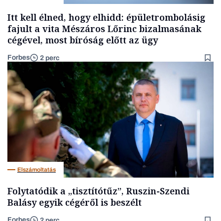
Itt kell élned, hogy elhidd: épületrombolásig
fajult a vita Mészáros Lőrinc bizalmasának
cégével, most bíróság előtt az ügy
Forbes
2 perc
Elszámoltatás
Folytatódik a „tisztítótűz”, Ruszin-Szendi
Balásy egyik cégéről is beszélt
Forbes
2 perc