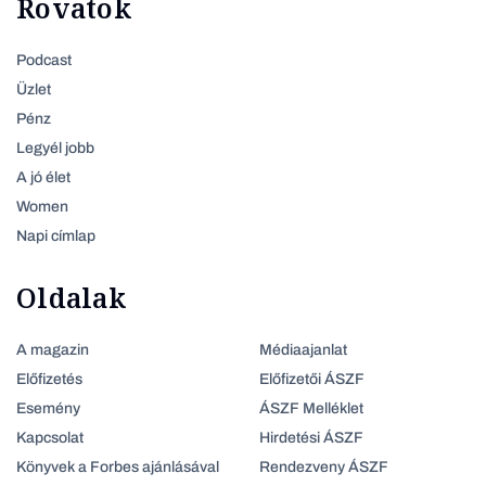
Rovatok
Podcast
Üzlet
Pénz
Legyél jobb
A jó élet
Women
Napi címlap
Oldalak
A magazin
Médiaajanlat
Előfizetés
Előfizetői ÁSZF
Esemény
ÁSZF Melléklet
Kapcsolat
Hirdetési ÁSZF
Könyvek a Forbes ajánlásával
Rendezveny ÁSZF