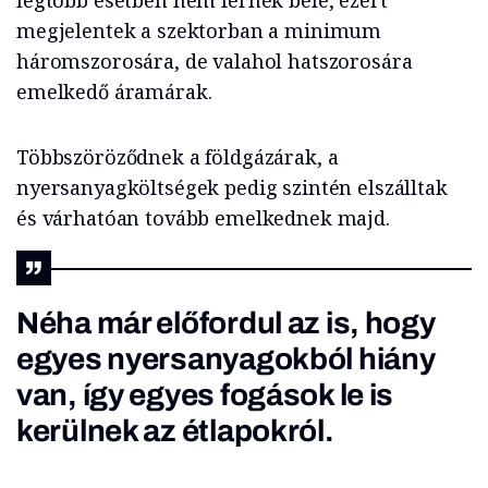
legtöbb esetben nem férnek bele, ezért
megjelentek a szektorban a minimum
háromszorosára, de valahol hatszorosára
emelkedő áramárak.
Többszöröződnek a földgázárak, a
nyersanyagköltségek pedig szintén elszálltak
és várhatóan tovább emelkednek majd.
Néha már előfordul az is, hogy
egyes nyersanyagokból hiány
van, így egyes fogások le is
kerülnek az étlapokról.