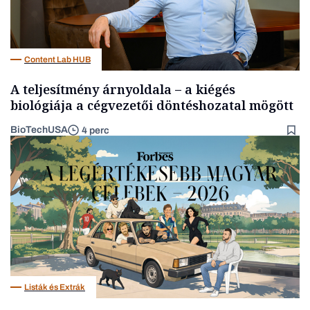
Content Lab HUB
A teljesítmény árnyoldala – a kiégés
biológiája a cégvezetői döntéshozatal mögött
BioTechUSA
4 perc
Listák és Extrák