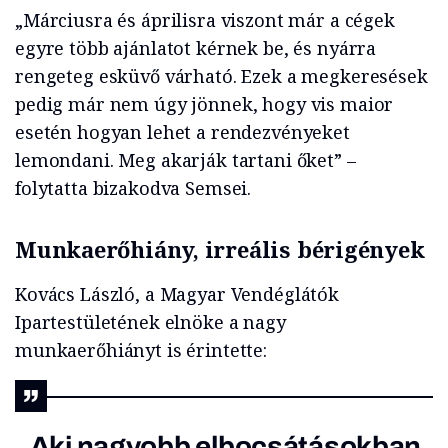
„Márciusra és áprilisra viszont már a cégek
egyre több ajánlatot kérnek be, és nyárra
rengeteg esküvő várható. Ezek a megkeresések
pedig már nem úgy jönnek, hogy vis maior
esetén hogyan lehet a rendezvényeket
lemondani. Meg akarják tartani őket” –
folytatta bizakodva Semsei.
Munkaerőhiány, irreális bérigények
Kovács László, a Magyar Vendéglátók
Ipartestületének elnöke a nagy
munkaerőhiányt is érintette:
„Aki nagyobb elbocsátásokban