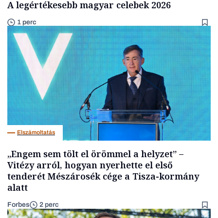
A legértékesebb magyar celebek 2026
1 perc
Elszámoltatás
„Engem sem tölt el örömmel a helyzet” –
Vitézy arról, hogyan nyerhette el első
tenderét Mészárosék cége a Tisza-kormány
alatt
Forbes
2 perc