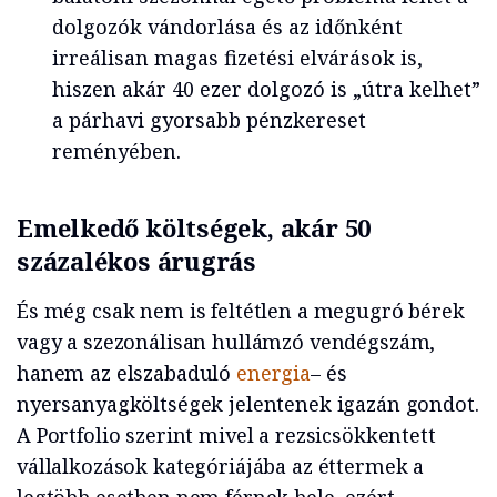
dolgozók vándorlása és az időnként
irreálisan magas fizetési elvárások is,
hiszen akár 40 ezer dolgozó is „útra kelhet”
a párhavi gyorsabb pénzkereset
reményében.
Emelkedő költségek, akár 50
százalékos árugrás
És még csak nem is feltétlen a megugró bérek
vagy a szezonálisan hullámzó vendégszám,
hanem az elszabaduló
energia
– és
nyersanyagköltségek jelentenek igazán gondot.
A Portfolio szerint mivel a rezsicsökkentett
vállalkozások kategóriájába az éttermek a