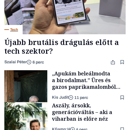
Tech
Újabb brutális drágulás előtt a
tech szektor?
Szalai Péter
6 perc
„Apukám beleálmodta
a birodalmat.” Üres és
gazos paprikamalomból
lett az igazi családi
Kis Judit
11 perc
fűszersztori
Aszály, ársokk,
generációváltás – aki a
viharban is előre néz
K&amp;H
4 perc