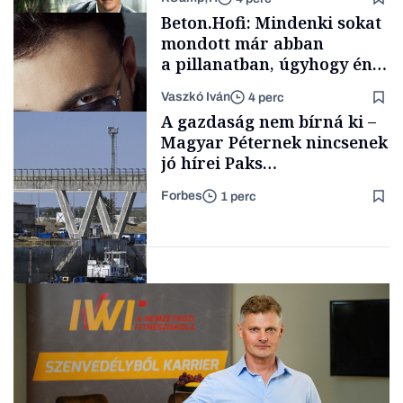
Családi
Beton.Hofi: Mindenki sokat
vállalkozások
mondott már abban
a pillanatban, úgyhogy én
a legsarkosabb
Vaszkó Iván
4 perc
gondolataimat akartam
TÁMOGATÓI
A gazdaság nem bírná ki –
TARTALOM
kimondani
Magyar Péternek nincsenek
jó hírei Paks
újraindításáról
Forbes
1 perc
Forbes-sztori
Energia