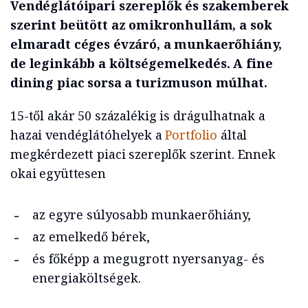
Vendéglátóipari szereplők és szakemberek
szerint beütött az omikronhullám, a sok
elmaradt céges évzáró, a munkaerőhiány,
de leginkább a költségemelkedés. A fine
dining piac sorsa a turizmuson múlhat.
15-től akár 50 százalékig is drágulhatnak a
hazai vendéglátóhelyek a
Portfolio
által
megkérdezett piaci szereplők szerint. Ennek
okai együttesen
az egyre súlyosabb munkaerőhiány,
az emelkedő bérek,
és főképp a megugrott nyersanyag- és
energiaköltségek.