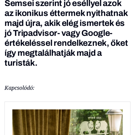
Semsei szerint jó eséllyel azok
az ikonikus éttermek nyithatnak
majd újra, akik elég ismertek és
jó Tripadvisor- vagy Google-
értékeléssel rendelkeznek, őket
így megtalálhatják majd a
turisták.
Kapcsolódó: