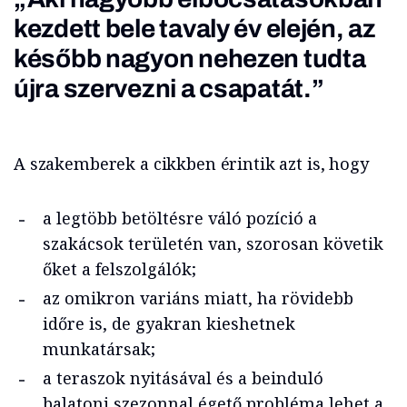
kezdett bele tavaly év elején, az
később nagyon nehezen tudta
újra szervezni a csapatát.”
A szakemberek a cikkben érintik azt is, hogy
a legtöbb betöltésre váló pozíció a
szakácsok területén van, szorosan követik
őket a felszolgálók;
az omikron variáns miatt, ha rövidebb
időre is, de gyakran kieshetnek
munkatársak;
a teraszok nyitásával és a beinduló
balatoni szezonnal égető probléma lehet a