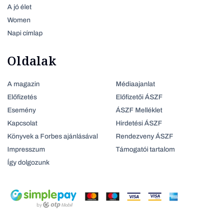
A jó élet
Women
Napi címlap
Oldalak
A magazin
Médiaajanlat
Előfizetés
Előfizetői ÁSZF
Esemény
ÁSZF Melléklet
Kapcsolat
Hirdetési ÁSZF
Könyvek a Forbes ajánlásával
Rendezveny ÁSZF
Impresszum
Támogatói tartalom
Így dolgozunk