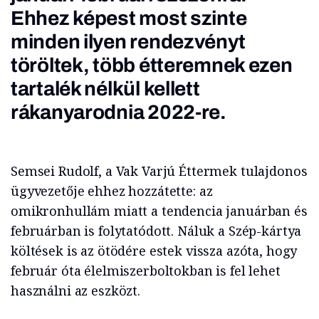
Ehhez képest most szinte
minden ilyen rendezvényt
töröltek, több étteremnek ezen
tartalék nélkül kellett
rákanyarodnia 2022-re.
Semsei Rudolf, a Vak Varjú Éttermek tulajdonos
ügyvezetője ehhez hozzátette: az
omikronhullám miatt a tendencia januárban és
februárban is folytatódott. Náluk a Szép-kártya
költések is az ötödére estek vissza azóta, hogy
február óta élelmiszerboltokban is fel lehet
használni az eszközt.