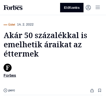
Előfizetés
14. 2. 2022
Üzlet
Akár 50 százalékkal is
emelhetik áraikat az
éttermek
Vagy fedezze fel a következő
témákat
Forbes
Üzlet
Pénz
Zöld
Legyél jobb!
perc