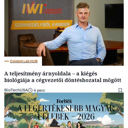
Energia
Content Lab HUB
A teljesítmény árnyoldala – a kiégés
biológiája a cégvezetői döntéshozatal mögött
BioTechUSA
4 perc