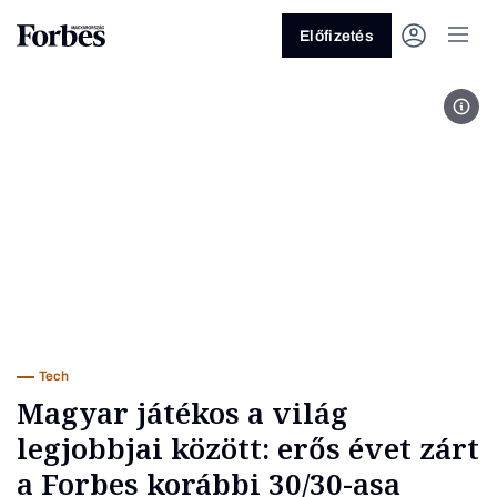
Előfizetés
Fotó
Vagy fedezze fel a következő
témákat
Üzlet
Pénz
Zöld
Legyél jobb!
Tech
Magyar játékos a világ
legjobbjai között: erős évet zárt
a Forbes korábbi 30/30-asa