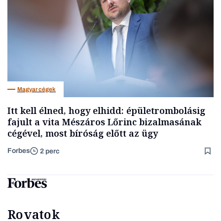
Magyar cégek
Itt kell élned, hogy elhidd: épületrombolásig
fajult a vita Mészáros Lőrinc bizalmasának
cégével, most bíróság előtt az ügy
Forbes
2 perc
Rovatok