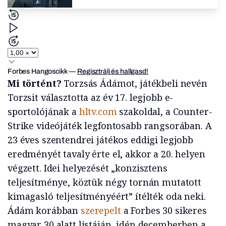
Forbes Hangoscikk
—
Regisztrálj és hallgasd!
Mi történt?
Torzsás Ádámot, játékbeli nevén
Torzsit választotta az év 17. legjobb e-
sportolójának a
hltv.com
szakoldal, a Counter-
Strike videójáték legfontosabb rangsorában. A
23 éves szentendrei játékos eddigi legjobb
eredményét tavaly érte el, akkor a 20. helyen
végzett. Idei helyezését „konzisztens
teljesítménye, köztük négy tornán mutatott
kimagasló teljesítményéért” ítélték oda neki.
Ádám korábban
szerepelt
a Forbes 30 sikeres
magyar 30 alatt listáján, idén decemberben a