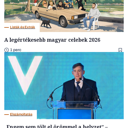
Listák és Extrák
A legértékesebb magyar celebek 2026
1 perc
Elszámoltatás
„Engem sem tölt el örömmel a helyzet” –