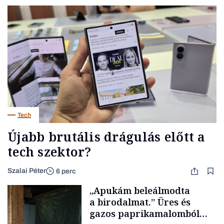
Tech
Újabb brutális drágulás előtt a
tech szektor?
Szalai Péter
6 perc
„Apukám beleálmodta
a birodalmat.” Üres és
gazos paprikamalomból