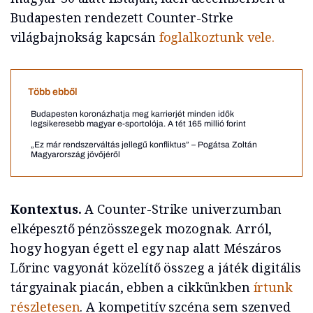
Budapesten rendezett Counter-Strke
világbajnokság kapcsán
foglalkoztunk vele.
Több ebből
Budapesten koronázhatja meg karrierjét minden idők
legsikeresebb magyar e-sportolója. A tét 165 millió forint
„Ez már rendszerváltás jellegű konfliktus” – Pogátsa Zoltán
Magyarország jövőjéről
Kontextus.
A Counter-Strike univerzumban
elképesztő pénzösszegek mozognak. Arról,
hogy hogyan égett el egy nap alatt Mészáros
Lőrinc vagyonát közelítő összeg a játék digitális
tárgyainak piacán, ebben a cikkünkben
írtunk
részletesen
. A kompetitív szcéna sem szenved