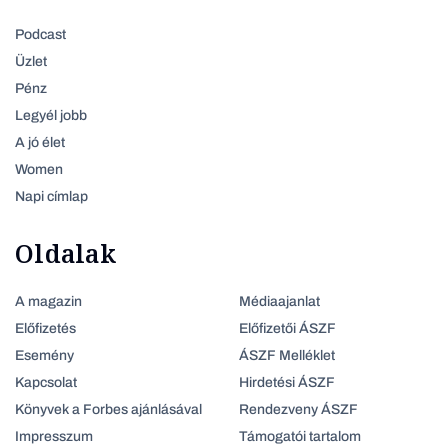
Podcast
Üzlet
Pénz
Legyél jobb
A jó élet
Women
Napi címlap
Oldalak
A magazin
Médiaajanlat
Előfizetés
Előfizetői ÁSZF
Esemény
ÁSZF Melléklet
Kapcsolat
Hirdetési ÁSZF
Könyvek a Forbes ajánlásával
Rendezveny ÁSZF
Impresszum
Támogatói tartalom