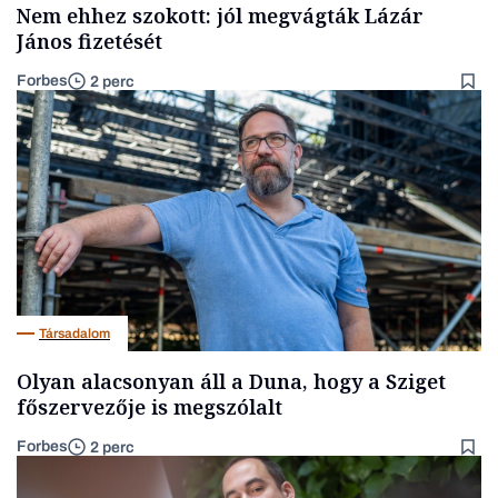
Nem ehhez szokott: jól megvágták Lázár
János fizetését
Forbes
2 perc
Társadalom
Olyan alacsonyan áll a Duna, hogy a Sziget
főszervezője is megszólalt
Forbes
2 perc