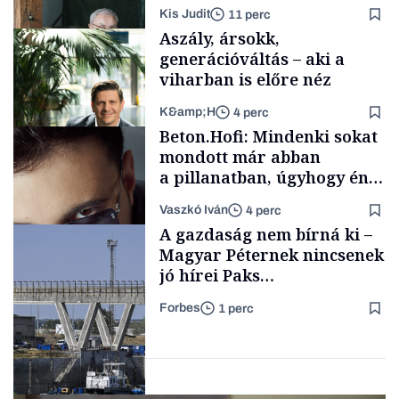
lett az igazi családi
Kis Judit
11 perc
fűszersztori
Aszály, ársokk,
generációváltás – aki a
viharban is előre néz
K&amp;H
4 perc
Családi
Beton.Hofi: Mindenki sokat
vállalkozások
mondott már abban
a pillanatban, úgyhogy én
a legsarkosabb
Vaszkó Iván
4 perc
gondolataimat akartam
TÁMOGATÓI
A gazdaság nem bírná ki –
TARTALOM
kimondani
Magyar Péternek nincsenek
jó hírei Paks
újraindításáról
Forbes
1 perc
Forbes-sztori