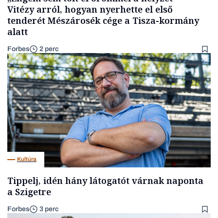
Vitézy arról, hogyan nyerhette el első
tenderét Mészárosék cége a Tisza-kormány
alatt
Forbes
2 perc
Kultúra
Tippelj, idén hány látogatót várnak naponta
a Szigetre
Forbes
3 perc