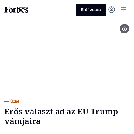
Előfizetés
MTI
Vagy fedezze fel a következő
témákat
Üzlet
Pénz
Zöld
Legyél jobb!
Üzlet
Erős választ ad az EU Trump
vámjaira