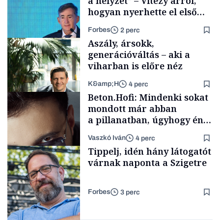
a helyzet” – Vitézy arról,
hogyan nyerhette el első
tenderét Mészárosék cége a
Forbes
2 perc
Tisza-kormány alatt
Aszály, ársokk,
generációváltás – aki a
viharban is előre néz
K&amp;H
4 perc
Elszámoltatás
Beton.Hofi: Mindenki sokat
mondott már abban
a pillanatban, úgyhogy én
a legsarkosabb
Vaszkó Iván
4 perc
gondolataimat akartam
TÁMOGATÓI
Tippelj, idén hány látogatót
TARTALOM
kimondani
várnak naponta a Szigetre
Forbes
3 perc
Forbes-sztori