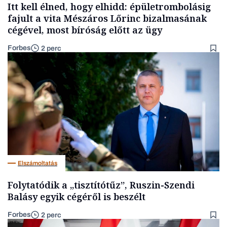
Itt kell élned, hogy elhidd: épületrombolásig
fajult a vita Mészáros Lőrinc bizalmasának
cégével, most bíróság előtt az ügy
Forbes
2 perc
Elszámoltatás
Folytatódik a „tisztítótűz”, Ruszin-Szendi
Balásy egyik cégéről is beszélt
Forbes
2 perc