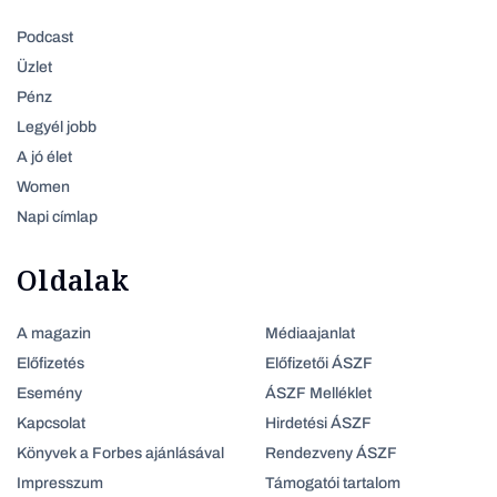
Podcast
Üzlet
Pénz
Legyél jobb
A jó élet
Women
Napi címlap
Oldalak
A magazin
Médiaajanlat
Előfizetés
Előfizetői ÁSZF
Esemény
ÁSZF Melléklet
Kapcsolat
Hirdetési ÁSZF
Könyvek a Forbes ajánlásával
Rendezveny ÁSZF
Impresszum
Támogatói tartalom