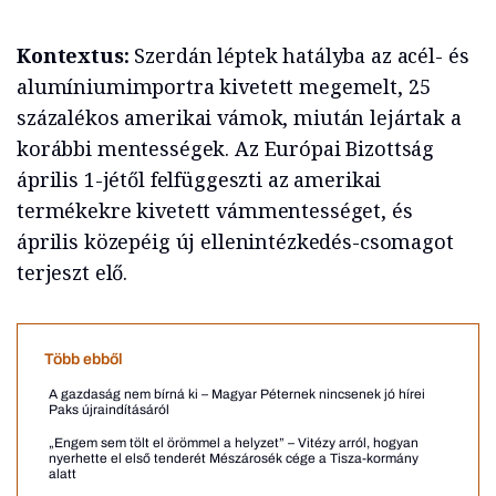
Kontextus:
Szerdán léptek hatályba az acél- és
alumíniumimportra kivetett megemelt, 25
százalékos amerikai vámok, miután lejártak a
korábbi mentességek. Az Európai Bizottság
április 1-jétől felfüggeszti az amerikai
termékekre kivetett vámmentességet, és
április közepéig új ellenintézkedés-csomagot
terjeszt elő.
Több ebből
A gazdaság nem bírná ki – Magyar Péternek nincsenek jó hírei
Paks újraindításáról
„Engem sem tölt el örömmel a helyzet” – Vitézy arról, hogyan
nyerhette el első tenderét Mészárosék cége a Tisza-kormány
alatt