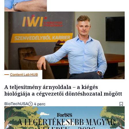
Kultúra
Content Lab HUB
A teljesítmény árnyoldala – a kiégés
biológiája a cégvezetői döntéshozatal mögött
BioTechUSA
4 perc