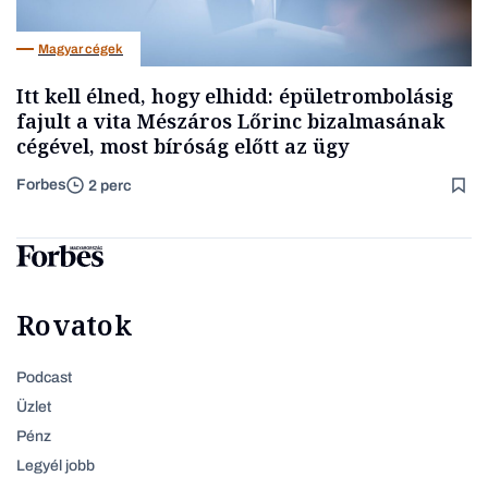
Magyar cégek
Itt kell élned, hogy elhidd: épületrombolásig
fajult a vita Mészáros Lőrinc bizalmasának
cégével, most bíróság előtt az ügy
Forbes
2 perc
Rovatok
Podcast
Üzlet
Pénz
Legyél jobb