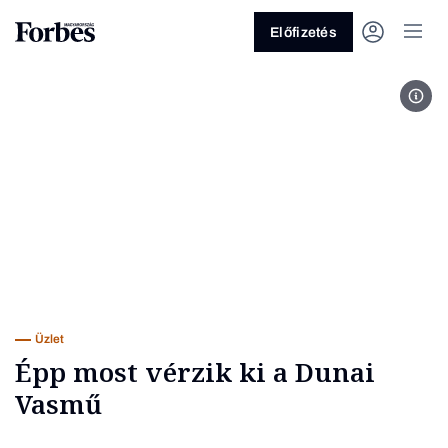
Előfizetés
Fotó
Vagy fedezze fel a következő
témákat
Üzlet
Pénz
Zöld
Legyél jobb!
Üzlet
Épp most vérzik ki a Dunai
Vasmű