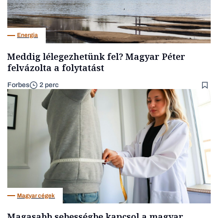
Energia
Meddig lélegezhetünk fel? Magyar Péter
felvázolta a folytatást
Forbes
2 perc
Magyar cégek
Magasabb sebességbe kapcsol a magyar