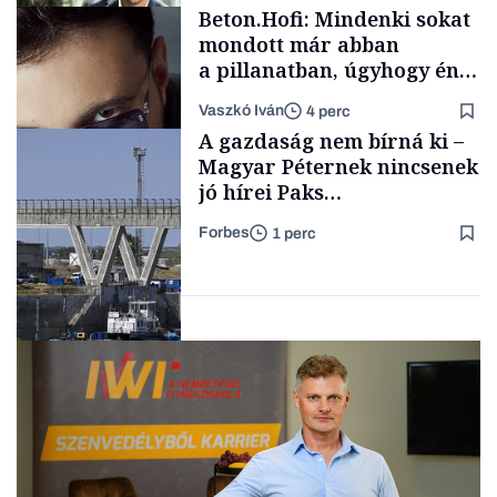
Beton.Hofi: Mindenki sokat
vállalkozások
mondott már abban
a pillanatban, úgyhogy én
a legsarkosabb
Vaszkó Iván
4 perc
gondolataimat akartam
TÁMOGATÓI
A gazdaság nem bírná ki –
TARTALOM
kimondani
Magyar Péternek nincsenek
jó hírei Paks
újraindításáról
Forbes
1 perc
Forbes-sztori
Energia