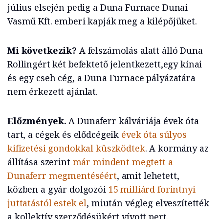
július elsején pedig a Duna Furnace Dunai
Vasmű Kft. emberi kapják meg a kilépőjüket.
Mi következik?
A felszámolás alatt álló Duna
Rollingért két befektető jelentkezett,egy kínai
és egy cseh cég, a Duna Furnace pályázatára
nem érkezett ajánlat.
Előzmények.
A Dunaferr kálváriája évek óta
tart, a cégek és elődcégeik
évek óta súlyos
kifizetési gondokkal küszködtek
. A kormány az
állítása szerint
már mindent megtett a
Dunaferr megmentéséért
, amit lehetett,
közben a gyár dolgozói
15 milliárd forintnyi
juttatástól estek el
, miután végleg elveszítették
a kollektív szerződésükért vívott pert.