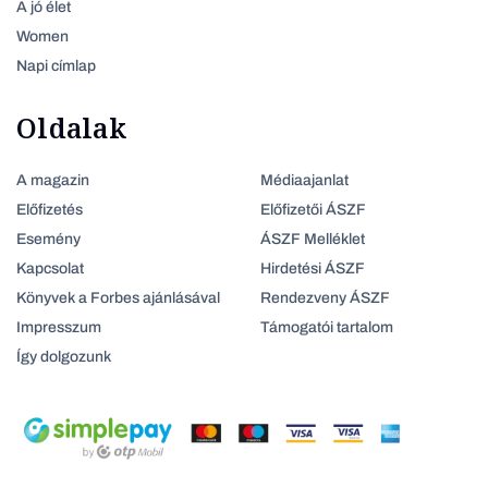
A jó élet
Women
Napi címlap
Oldalak
A magazin
Médiaajanlat
Előfizetés
Előfizetői ÁSZF
Esemény
ÁSZF Melléklet
Kapcsolat
Hirdetési ÁSZF
Könyvek a Forbes ajánlásával
Rendezveny ÁSZF
Impresszum
Támogatói tartalom
Így dolgozunk