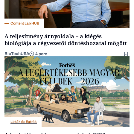
Content Lab HUB
A teljesítmény árnyoldala – a kiégés
biológiája a cégvezetői döntéshozatal mögött
BioTechUSA
4 perc
Listák és Extrák