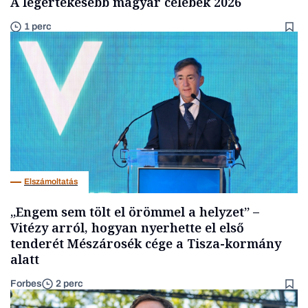
A legértékesebb magyar celebek 2026
1 perc
Elszámoltatás
„Engem sem tölt el örömmel a helyzet” –
Vitézy arról, hogyan nyerhette el első
tenderét Mészárosék cége a Tisza-kormány
alatt
Forbes
2 perc