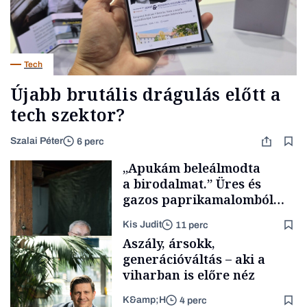
Tech
Újabb brutális drágulás előtt a
tech szektor?
Szalai Péter
6 perc
„Apukám beleálmodta
a birodalmat.” Üres és
gazos paprikamalomból
lett az igazi családi
Kis Judit
11 perc
fűszersztori
Aszály, ársokk,
generációváltás – aki a
viharban is előre néz
K&amp;H
4 perc
Családi