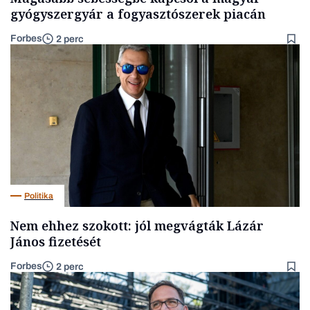
gyógyszergyár a fogyasztószerek piacán
Forbes
2 perc
Politika
Nem ehhez szokott: jól megvágták Lázár
János fizetését
Forbes
2 perc