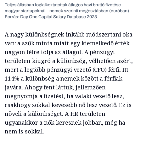
Teljes állásban foglalkoztatottak átlagos havi bruttó fizetése
magyar startupoknál – nemek szerinti megosztásban (euróban).
Forrás: Day One Capital Salary Database 2023
A nagy különbségnek inkább módszertani oka
van: a szűk minta miatt egy kiemelkedő érték
nagyon félre tolja az átlagot. A pénzügyi
területen kiugró a különbség, vélhetően azért,
mert a legtöbb pénzügyi vezető (CFO) férfi. Itt
114% a különbség a nemek között a férfiak
javára. Ahogy fent láttuk, jellemzően
megnyomja a fizetést, ha valaki vezető lesz,
csakhogy sokkal kevesebb nő lesz vezető. Ez is
növeli a különbséget. A HR területen
ugyanakkor a nők keresnek jobban, még ha
nem is sokkal.