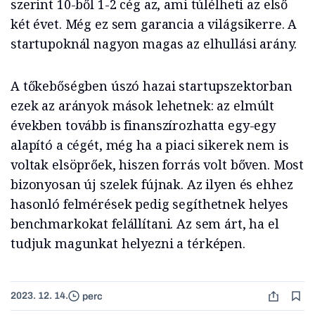
szerint 10-ből 1-2 cég az, ami túlélheti az első
két évet. Még ez sem garancia a világsikerre. A
startupoknál nagyon magas az elhullási arány.
A tőkebőségben úszó hazai startupszektorban
ezek az arányok mások lehetnek: az elmúlt
években tovább is finanszírozhatta egy-egy
alapító a cégét, még ha a piaci sikerek nem is
voltak elsöprőek, hiszen forrás volt bőven. Most
bizonyosan új szelek fújnak. Az ilyen és ehhez
hasonló felmérések pedig segíthetnek helyes
benchmarkokat felállítani. Az sem árt, ha el
tudjuk magunkat helyezni a térképen.
2023. 12. 14.
perc