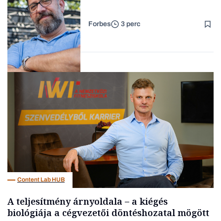
Forbes
3 perc
Forbes-sztori
Kultúra
Content Lab HUB
A teljesítmény árnyoldala – a kiégés
biológiája a cégvezetői döntéshozatal mögött