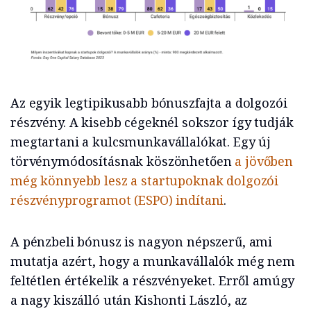
Az egyik legtipikusabb bónuszfajta a dolgozói
részvény. A kisebb cégeknél sokszor így tudják
megtartani a kulcsmunkavállalókat. Egy új
törvénymódosításnak köszönhetően
a jövőben
még könnyebb lesz a startupoknak dolgozói
részvényprogramot (ESPO) indítani
.
A pénzbeli bónusz is nagyon népszerű, ami
mutatja azért, hogy a munkavállalók még nem
feltétlen értékelik a részvényeket. Erről amúgy
a nagy kiszálló után Kishonti László, az