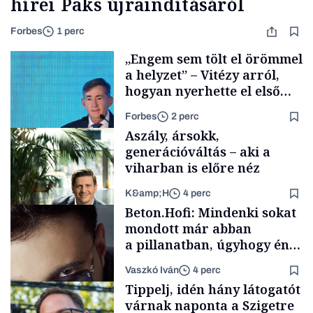
hírei Paks újraindításáról
Forbes
1 perc
„Engem sem tölt el örömmel
a helyzet” – Vitézy arról,
hogyan nyerhette el első
tenderét Mészárosék cége a
Forbes
2 perc
Tisza-kormány alatt
Aszály, ársokk,
generációváltás – aki a
viharban is előre néz
K&amp;H
4 perc
Elszámoltatás
Beton.Hofi: Mindenki sokat
mondott már abban
a pillanatban, úgyhogy én
a legsarkosabb
Vaszkó Iván
4 perc
gondolataimat akartam
TÁMOGATÓI
Tippelj, idén hány látogatót
TARTALOM
kimondani
várnak naponta a Szigetre