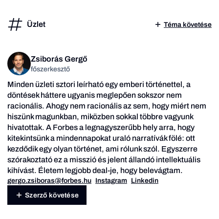
Üzlet
Téma követése
Zsiborás Gergő
főszerkesztő
Minden üzleti sztori leírható egy emberi történettel, a
döntések háttere ugyanis meglepően sokszor nem
racionális. Ahogy nem racionális az sem, hogy miért nem
hiszünk magunkban, miközben sokkal többre vagyunk
hivatottak. A Forbes a legnagyszerűbb hely arra, hogy
kitekintsünk a mindennapokat uraló narratívák fölé: ott
kezdődik egy olyan történet, ami rólunk szól. Egyszerre
szórakoztató ez a misszió és jelent állandó intellektuális
kihívást. Életem legjobb deal-je, hogy belevágtam.
gergo.zsiboras@forbes.hu
Instagram
Linkedin
Szerző követése