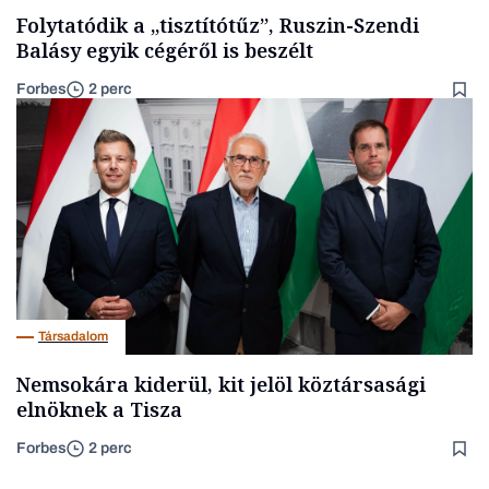
Folytatódik a „tisztítótűz”, Ruszin-Szendi
Balásy egyik cégéről is beszélt
Forbes
2 perc
Társadalom
Nemsokára kiderül, kit jelöl köztársasági
elnöknek a Tisza
Forbes
2 perc