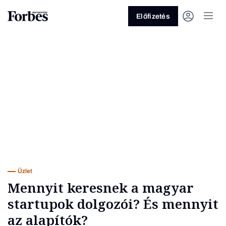
Előfizetés
Vagy fedezze fel a következő
témákat
Üzlet
Pénz
Zöld
Legyél jobb!
Üzlet
Mennyit keresnek a magyar
startupok dolgozói? És mennyit
az alapítók?