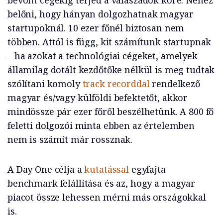
bevont cégekig terjed a válaszadók köre. Nehéz
belőni, hogy hányan dolgozhatnak magyar
startupoknál. 10 ezer főnél biztosan nem
többen. Attól is függ, kit számítunk startupnak
– ha azokat a technológiai cégeket, amelyek
államilag dotált kezdőtőke nélkül is meg tudtak
szólítani komoly
track recorddal
rendelkező
magyar és/vagy külföldi befektetőt, akkor
mindössze pár ezer főről beszélhetünk. A 800 fő
feletti dolgozói minta ebben az értelemben
nem is számít már rossznak.
A Day One célja a
kutatással
egyfajta
benchmark felállítása és az, hogy a magyar
piacot össze lehessen mérni más országokkal
is.