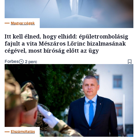
Magyar cégek
Itt kell élned, hogy elhidd: épületrombolásig
fajult a vita Mészáros Lőrinc bizalmasának
cégével, most bíróság előtt az ügy
Forbes
2 perc
Elszámoltatás