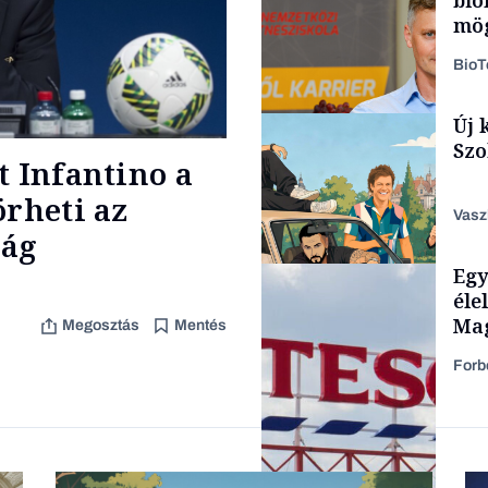
mög
Bio
Új 
Társadalom
Szo
t Infantino a
örheti az
Vasz
ság
Egy
Content Lab HUB
éle
Mag
Megosztás
Mentés
Forb
Lista