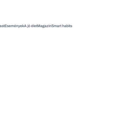
ast
Események
A jó élet
Magazin
Smart habits
Vagy fedezze fel a következő témákat
Üzlet
Pénz
Zöld
Legyél jobb!