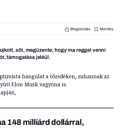
Megosztás
Mentés
 bojkott, sőt, megüzente, hogy ma reggel venni
ót, támogatása jeléül.
optimista hangulat a tőzsdéken, zuhannak az
gyütt Elon Musk vagyona is.
lapján,
 148 milliárd dollárral,