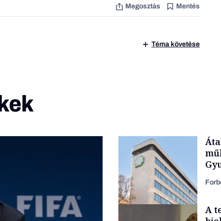
Megosztás
Mentés
Téma követése
kek
Áta
műk
Gyu
Forb
A t
bio