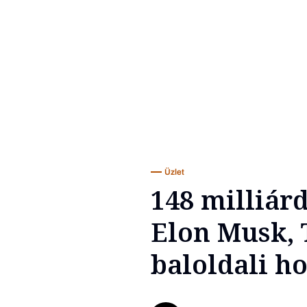
Üzlet
148 milliárd
Elon Musk, 
baloldali h