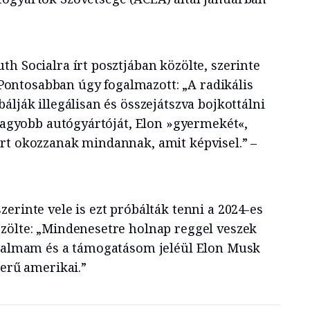
th Socialra írt posztjában közölte, szerinte
. Pontosabban úgy fogalmazott: „A radikális
álják illegálisan és összejátszva bojkottálni
gnagyobb autógyártóját, Elon »gyermekét«,
rt okozzanak mindannak, amit képvisel.” –
erinte vele is ezt próbálták tenni a 2024-es
zölte: „Mindenesetre holnap reggel veszek
izalmam és a támogatásom jeléül Elon Musk
zerű amerikai.”