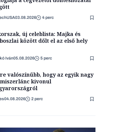
ött
TechUSA
03.08.2026
4 perc
korszak, új celeblista: Majka és
boszlai között dőlt el az első hely
kó Iván
05.08.2026
5 perc
re valószínűbb, hogy az egyik nagy
lmiszerlánc kivonul
yarországról
es
04.08.2026
2 perc