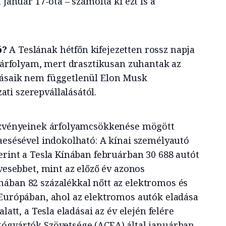
 január 17-óta – számolta ki ezt is a
ó?
A Teslának hétfőn kifejezetten rossz napja
z árfolyam, mert drasztikusan zuhantak az
dásaik nem függetlenül Elon Musk
i szerepvállalásától.
észvényeinek árfolyamcsökkenése mögött
zaesésével indokolható: A kínai személyautó
erint a Tesla Kínában februárban 30 688 autót
evesebbet, mint az előző év azonos
ában 82 százalékkal nőtt az elektromos és
 Európában, ahol az elektromos autók eladása
latt, a Tesla eladásai az év elején felére
ógyártók Szövetsége (ACEA) által januárban