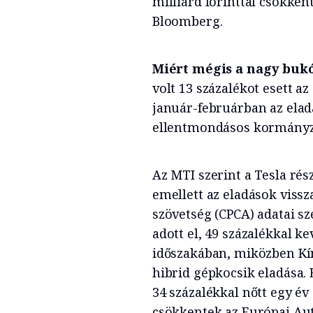
milliárd forinttal csökkent
Bloomberg.
Miért mégis a nagy buk
volt 13 százalékot esett a
január-februárban az ela
ellentmondásos kormányzat
Az MTI szerint a Tesla r
emellett az eladások viss
szövetség (CPCA) adatai sz
adott el, 49 százalékkal k
időszakában, miközben Kín
hibrid gépkocsik eladása.
34 százalékkal nőtt egy év a
csökkentek az Európai Aut