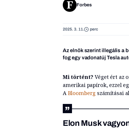
Forbes
2025. 3. 11.
perc
Az elnök szerint illegális a
fog egy vadonatúj Tesla aut
Mi történt?
Véget ért az 
amerikai papírok, ezzel e
A
Bloomberg
számításai a
Elon Musk vagyona