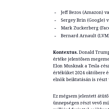
Jeff Bezos (Amazon) va
Sergey Brin (Google) v
Mark Zuckerberg (Face
Bernard Arnault (LVMH
Kontextus.
Donald Trump 
értéke jelentősen megeme
Elon Musknak a Tesla-rés
értéküket 2024 októbere é
elnök beiktatásán is részt 
Ez mégsem jelentett átütő 
ünnepségen részt vevő mil