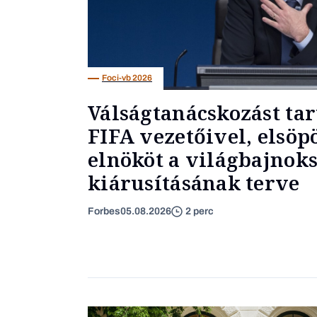
Foci-vb 2026
Válságtanácskozást tar
FIFA vezetőivel, elsöp
elnököt a világbajnok
kiárusításának terve
Forbes
05.08.2026
2 perc