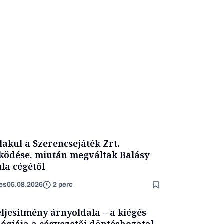
lakul a Szerencsejáték Zrt.
ödése, miután megváltak Balásy
la cégétől
es
05.08.2026
2 perc
eljesítmény árnyoldala – a kiégés
lógiája a cégvezetői döntéshozatal