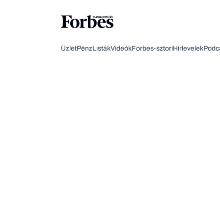
Üzlet
Pénz
Listák
Videók
Forbes-sztori
Hírlevelek
Podc