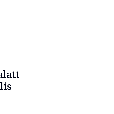
alatt
lis