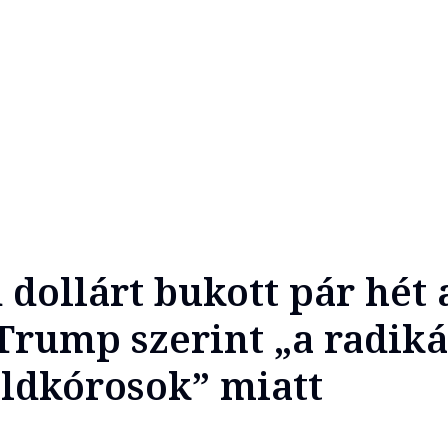
 dollárt bukott pár hét 
Trump szerint „a radiká
oldkórosok” miatt