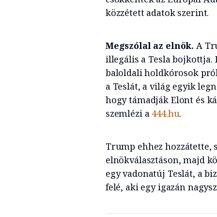
közzétett adatok szerint.
Megszólal az elnök.
A Tru
illegális a Tesla bojkottja
baloldali holdkórosok prób
a Teslát, a világ egyik le
hogy támadják Elont és ká
szemlézi a
444.hu
.
Trump ehhez hozzátette, sz
elnökválasztáson, majd kö
egy vadonatúj Teslát, a b
felé, aki egy igazán nagys