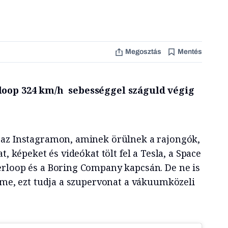
Megosztás
Mentés
loop 324 km/h sebességgel száguld végig
 az Instagramon, aminek örülnek a rajongók,
t, képeket és videókat tölt fel a Tesla, a Space
rloop és a Boring Company kapcsán. De ne is
 íme, ezt tudja a szupervonat a vákuumközeli