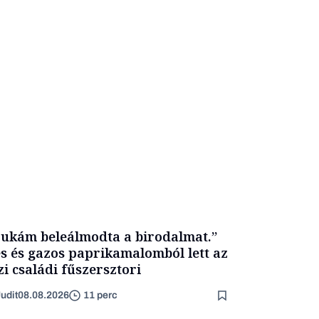
ukám beleálmodta a birodalmat.”
s és gazos paprikamalomból lett az
zi családi fűszersztori
udit
08.08.2026
11 perc