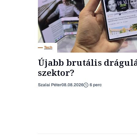
Tech
Újabb brutális drágulás
szektor?
Szalai Péter
08.08.2026
6 perc