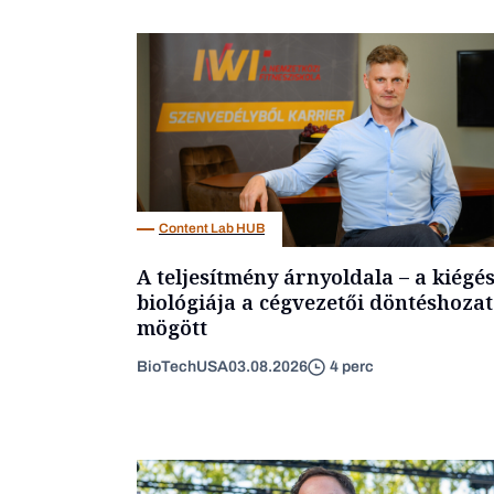
Content Lab HUB
A teljesítmény árnyoldala – a kiégé
biológiája a cégvezetői döntéshozat
mögött
BioTechUSA
03.08.2026
4 perc