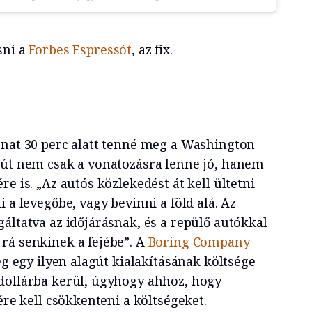
sni a
Forbes Espressót
, az fix.
onat 30 perc alatt tenné meg a Washington-
gút nem csak a vonatozásra lenne jó, hanem
e is. „Az autós közlekedést át kell ültetni
 a levegőbe, vagy bevinni a föld alá. Az
áltatva az időjárásnak, és a repülő autókkal
rá senkinek a fejébe”. A
Boring Company
leg egy ilyen alagút kialakításának költsége
dollárba kerül, úgyhogy ahhoz, hogy
ére kell csökkenteni a költségeket.