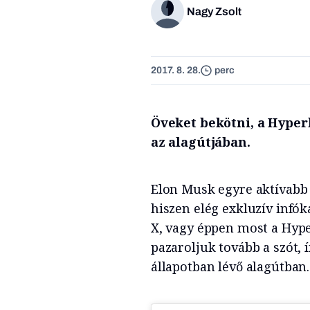
Nagy Zsolt
2017. 8. 28.
perc
Öveket bekötni, a Hyper
az alagútjában.
Elon Musk egyre aktívabb
hiszen elég exkluzív infóka
X, vagy éppen most a Hype
pazaroljuk tovább a szót,
állapotban lévő alagútban.