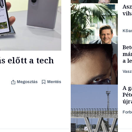
Asz
vih
K&a
Bet
Családi vállalkozások
már
 előtt a tech
a l
aka
Vasz
Megosztás
Mentés
TÁMOGATÓI
A g
TARTALOM
Pét
újr
Forb
Forbes-sztori