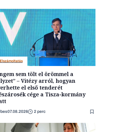
Elszámoltatás
ngem sem tölt el örömmel a
lyzet” – Vitézy arról, hogyan
erhette el első tenderét
szárosék cége a Tisza-kormány
att
rbes
07.08.2026
2 perc