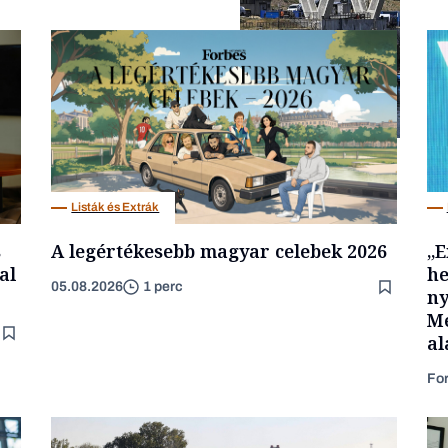
Energia
Listák és Extrák
s
A legértékesebb magyar celebek 2026
„E
al
he
05.08.2026
1 perc
ny
Mé
al
Fo