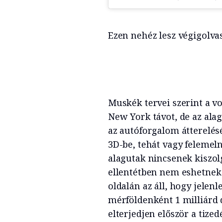
Ezen nehéz lesz végigolva
Muskék tervei szerint a v
New York távot, de az ala
az autóforgalom átterelésér
3D-be, tehát vagy felemelni
alagutak nincsenek kiszolg
ellentétben nem eshetnek 
oldalán az áll, hogy jelen
mérföldenként 1 milliárd 
elterjedjen először a tized