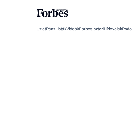
Üzlet
Pénz
Listák
Videók
Forbes-sztori
Hírlevelek
Podc