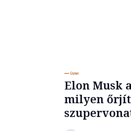
Üzlet
Elon Musk a
milyen őrjí
szupervona