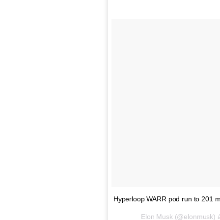
Hyperloop WARR pod run to 201 mp
Elon Musk (@elonmusk) ál