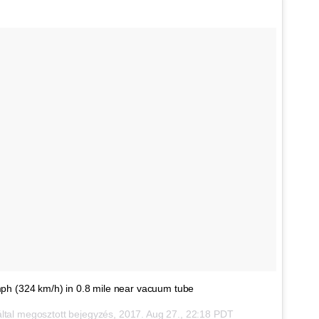
h (324 km/h) in 0.8 mile near vacuum tube
tal megosztott bejegyzés,
2017. Aug 27., 22:18 PDT