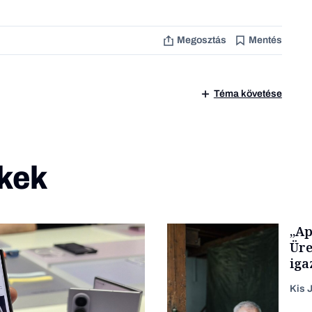
Megosztás
Mentés
Téma követése
kek
„Ap
Üre
iga
Kis J