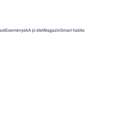
ast
Események
A jó élet
Magazin
Smart habits
Vagy fedezze fel a következő témákat
Üzlet
Pénz
Zöld
Legyél jobb!