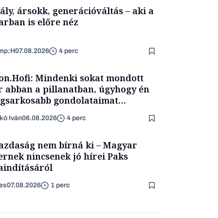
ály, ársokk, generációváltás – aki a
arban is előre néz
mp;H
07.08.2026
4 perc
on.Hofi: Mindenki sokat mondott
 abban a pillanatban, úgyhogy én
egsarkosabb gondolataimat
rtam kimondani
kó Iván
06.08.2026
4 perc
azdaság nem bírná ki – Magyar
ernek nincsenek jó hírei Paks
aindításáról
es
07.08.2026
1 perc