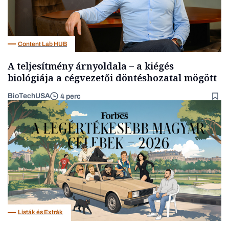
Content Lab HUB
A teljesítmény árnyoldala – a kiégés
biológiája a cégvezetői döntéshozatal mögött
BioTechUSA
4 perc
Listák és Extrák