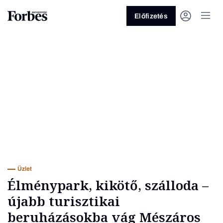
Előfizetés
Vagy fedezze fel a következő
témákat
Üzlet
Pénz
Zöld
Legyél jobb!
Üzlet
Élménypark, kikötő, szálloda –
újabb turisztikai
beruházásokba vág Mészáros