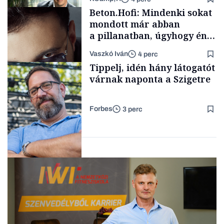
Elszámoltatás
Beton.Hofi: Mindenki sokat
mondott már abban
a pillanatban, úgyhogy én
a legsarkosabb
Vaszkó Iván
4 perc
gondolataimat akartam
TÁMOGATÓI
Tippelj, idén hány látogatót
TARTALOM
kimondani
várnak naponta a Szigetre
Forbes
3 perc
Forbes-sztori
Kultúra