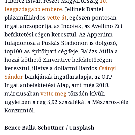
Tiborcz István részét Magyarország
10.
leggazdagabb embere
, Jellinek Dániel
plázamilliárdos
vette át
, egészen pontosan
ingatlancsoportja, az Indotek, az Avellino Zrt.
befektetési cégen keresztül. Az Appeninn
tulajdonosa a Puskás Stadionon is dolgozó,
top100-as építőipari cég feje, Balázs Attila a
hozzá köthető Zinventive befektetőcégen
keresztül, illetve a dollármilliárdos
Csányi
Sándor
bankjának ingatlanalapja, az OTP
Ingatlanbefektetési Alap, ami még 2018.
márciusában
vette meg
tőzsdén kívüli
ügyletben a cég 5,92 százalékát a Mészáros-féle
Konzumtól.
Bence Balla-Schottner / Unsplash