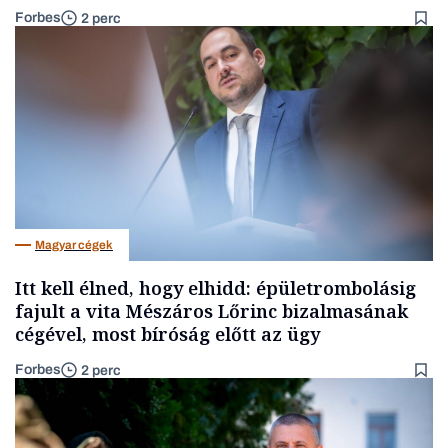
Forbes
2 perc
Magyar cégek
Itt kell élned, hogy elhidd: épületrombolásig
fajult a vita Mészáros Lőrinc bizalmasának
cégével, most bíróság előtt az ügy
Forbes
2 perc