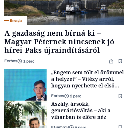
Energia
A gazdaság nem bírná ki –
Magyar Péternek nincsenek jó
hírei Paks újraindításáról
Forbes
1 perc
„Engem sem tölt el örömmel
a helyzet” – Vitézy arról,
hogyan nyerhette el első
tenderét Mészárosék cége a
Forbes
2 perc
Tisza-kormány alatt
Aszály, ársokk,
generációváltás – aki a
viharban is előre néz
K&amp;H
4 perc