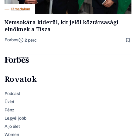
Társadalom
Nemsokára kiderül, kit jelöl köztársasági
elnöknek a Tisza
Forbes
2 perc
Rovatok
Podcast
Üzlet
Pénz
Legyél jobb
A jó élet
Women