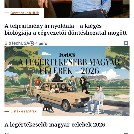
Content Lab HUB
A teljesítmény árnyoldala – a kiégés
biológiája a cégvezetői döntéshozatal mögött
BioTechUSA
4 perc
Listák és Extrák
A legértékesebb magyar celebek 2026