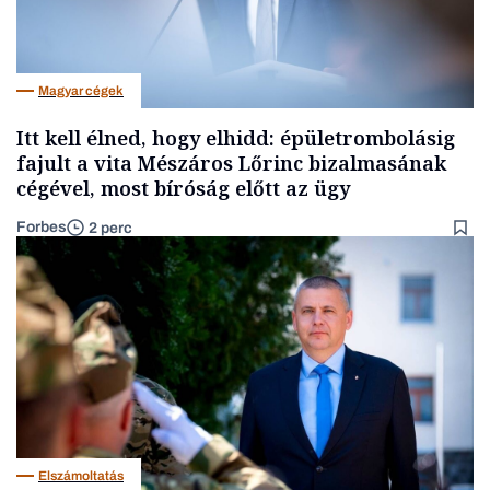
Magyar cégek
Itt kell élned, hogy elhidd: épületrombolásig
fajult a vita Mészáros Lőrinc bizalmasának
cégével, most bíróság előtt az ügy
Forbes
2 perc
Elszámoltatás