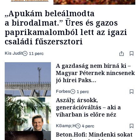
„Apukám beleálmodta
a birodalmat.” Üres és gazos
paprikamalomból lett az igazi
családi fűszersztori
Kis Judit
11 perc
A gazdaság nem bírná ki –
Magyar Péternek nincsenek
jó hírei Paks
újraindításáról
Forbes
1 perc
Aszály, ársokk,
generációváltás – aki a
viharban is előre néz
K&amp;H
4 perc
Energia
Beton.Hofi: Mindenki sokat