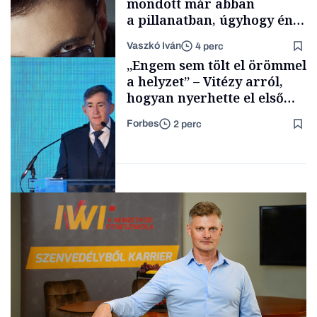
mondott már abban
a pillanatban, úgyhogy én
a legsarkosabb
Vaszkó Iván
4 perc
gondolataimat akartam
TÁMOGATÓI
„Engem sem tölt el örömmel
TARTALOM
kimondani
a helyzet” – Vitézy arról,
hogyan nyerhette el első
tenderét Mészárosék cége a
Forbes
2 perc
Tisza-kormány alatt
Forbes-sztori
Elszámoltatás