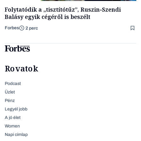
Folytatódik a „tisztítótűz”, Ruszin-Szendi
Balásy egyik cégéről is beszélt
Forbes
2 perc
Rovatok
Podcast
Üzlet
Pénz
Legyél jobb
A jó élet
Women
Napi címlap