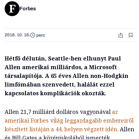
Forbes
2018. 10. 16.
perc
Hétfő délután, Seattle-ben elhunyt Paul
Allen amerikai milliárdos, a Microsoft
társalapítója. A 65 éves Allen non-Hodgkin
limfómában szenvedett, halálát ezzel
kapcsolatos komplikációk okozták.
Allen 21,7 milliárd dolláros vagyonával
az
amerikai Forbes világ leggazdagabb embereiről
készített listáján a 44. helyen végzett idén
. Allen
és Bill Gates a középiskolából ismerték