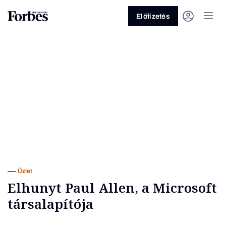
Előfizetés
Vagy fedezze fel a következő
témákat
Üzlet
Pénz
Zöld
Legyél jobb!
Üzlet
Elhunyt Paul Allen, a Microsoft
társalapítója