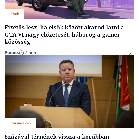
Tech
Fizetős lesz, ha elsők között akarod látni a
GTA VI nagy előzetesét, háborog a gamer
közösség
Forbes
2 perc
Társadalom
Százával térnének vissza a korábban