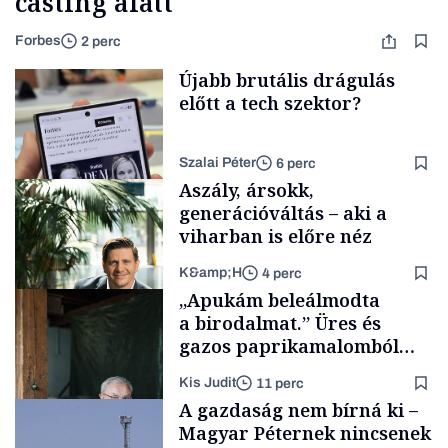
casting alatt
Forbes
2 perc
Újabb brutális drágulás
előtt a tech szektor?
Szalai Péter
6 perc
Aszály, ársokk,
generációváltás – aki a
viharban is előre néz
K&amp;H
4 perc
Tech
„Apukám beleálmodta
a birodalmat.” Üres és
gazos paprikamalomból
lett az igazi családi
Kis Judit
11 perc
fűszersztori
TÁMOGATÓI
A gazdaság nem bírná ki –
TARTALOM
Magyar Péternek nincsenek