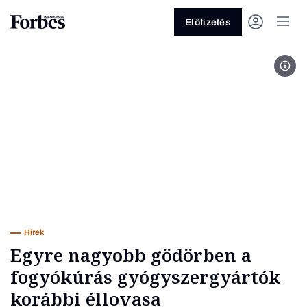
Előfizetés
Fotó
Vagy fedezze fel a következő
témákat
Üzlet
Pénz
Zöld
Legyél jobb!
Hírek
Egyre nagyobb gödörben a
fogyókúrás gyógyszergyártók
korábbi éllovasa