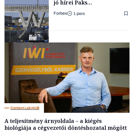
jó hírei Paks
újraindításáról
Forbes
1 perc
Családi
vállalkozások
Energia
Content Lab HUB
A teljesítmény árnyoldala – a kiégés
biológiája a cégvezetői döntéshozatal mögött