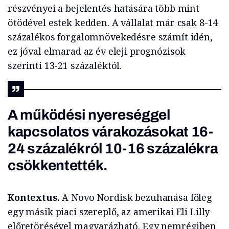
részvényei a bejelentés hatására több mint
ötödével estek kedden. A vállalat már csak 8-14
százalékos forgalomnövekedésre számít idén,
ez jóval elmarad az év eleji prognózisok
szerinti 13-21 százaléktól.
A működési nyereséggel
kapcsolatos várakozásokat 16-
24 százalékról 10-16 százalékra
csökkentették.
Kontextus.
A Novo Nordisk bezuhanása főleg
egy másik piaci szereplő, az amerikai Eli Lilly
előretörésével magyarázható. Egy nemrégiben