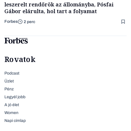
leszerelt rendőrök az állományba, Pósfai
Gábor elárulta, hol tart a folyamat
Forbes
2 perc
Rovatok
Podcast
Üzlet
Pénz
Legyél jobb
A jó élet
Women
Napi címlap