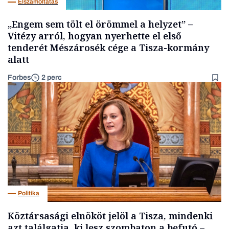
Elszámoltatás
„Engem sem tölt el örömmel a helyzet” –
Vitézy arról, hogyan nyerhette el első
tenderét Mészárosék cége a Tisza-kormány
alatt
Forbes
2 perc
Politika
Köztársasági elnököt jelöl a Tisza, mindenki
azt találgatja, ki lesz szombaton a befutó –