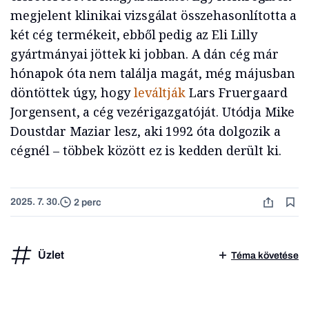
megjelent klinikai vizsgálat összehasonlította a
két cég termékeit, ebből pedig az Eli Lilly
gyártmányai jöttek ki jobban. A dán cég már
hónapok óta nem találja magát, még májusban
döntöttek úgy, hogy
leváltják
Lars Fruergaard
Jorgensent, a cég vezérigazgatóját. Utódja Mike
Doustdar Maziar lesz, aki 1992 óta dolgozik a
cégnél – többek között ez is kedden derült ki.
2025. 7. 30.
2 perc
Üzlet
Téma követése