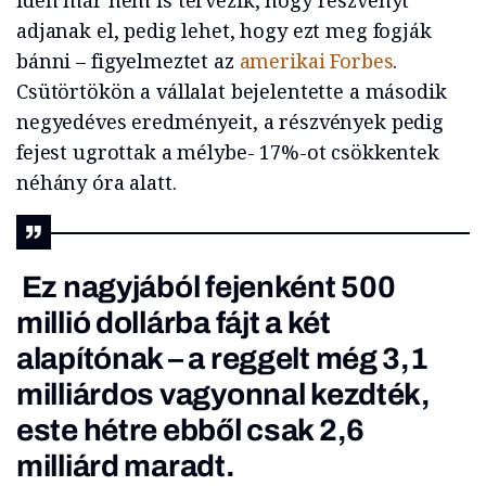
idén már nem is tervezik, hogy részvényt
adjanak el, pedig lehet, hogy ezt meg fogják
bánni – figyelmeztet az
amerikai Forbes
.
Csütörtökön a vállalat bejelentette a második
negyedéves eredményeit, a részvények pedig
fejest ugrottak a mélybe- 17%-ot csökkentek
néhány óra alatt.
Ez nagyjából fejenként 500
millió dollárba fájt a két
alapítónak – a reggelt még 3,1
milliárdos vagyonnal kezdték,
este hétre ebből csak 2,6
milliárd maradt.