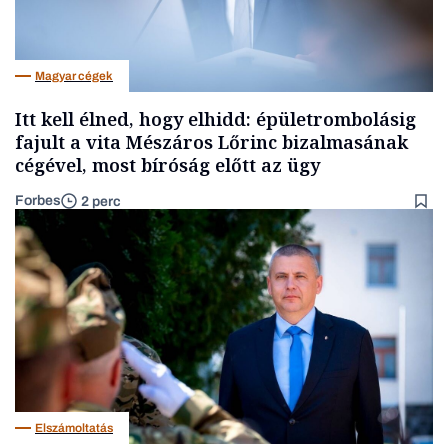
Magyar cégek
Itt kell élned, hogy elhidd: épületrombolásig
fajult a vita Mészáros Lőrinc bizalmasának
cégével, most bíróság előtt az ügy
Forbes
2 perc
Elszámoltatás