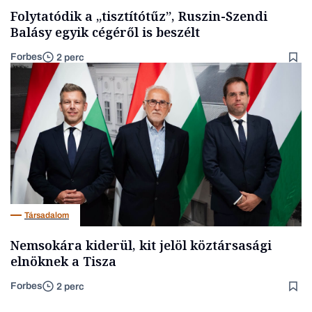
Folytatódik a „tisztítótűz”, Ruszin-Szendi
Balásy egyik cégéről is beszélt
Forbes
2 perc
Társadalom
Nemsokára kiderül, kit jelöl köztársasági
elnöknek a Tisza
Forbes
2 perc