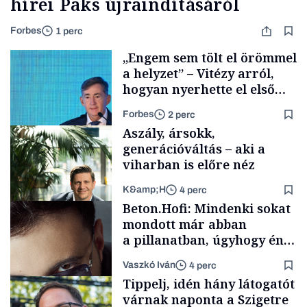
hírei Paks újraindításáról
Forbes
1 perc
„Engem sem tölt el örömmel
a helyzet” – Vitézy arról,
hogyan nyerhette el első
tenderét Mészárosék cége a
Forbes
2 perc
Tisza-kormány alatt
Aszály, ársokk,
generációváltás – aki a
viharban is előre néz
K&amp;H
4 perc
Elszámoltatás
Beton.Hofi: Mindenki sokat
mondott már abban
a pillanatban, úgyhogy én
a legsarkosabb
Vaszkó Iván
4 perc
gondolataimat akartam
TÁMOGATÓI
Tippelj, idén hány látogatót
TARTALOM
kimondani
várnak naponta a Szigetre