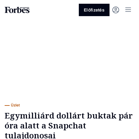
Előfizetés
Vagy fedezze fel a következő
témákat
Üzlet
Pénz
Zöld
Legyél jobb!
Üzlet
Egymilliárd dollárt buktak pár
óra alatt a Snapchat
tulajdonosai