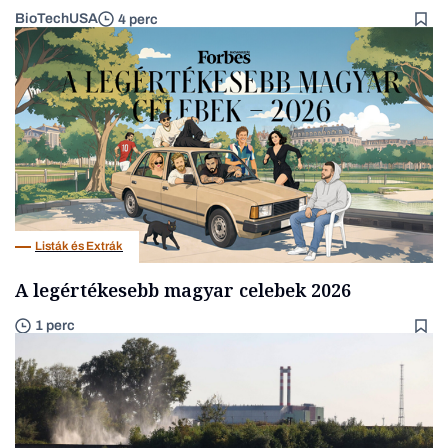
BioTechUSA
4 perc
Listák és Extrák
A legértékesebb magyar celebek 2026
1 perc