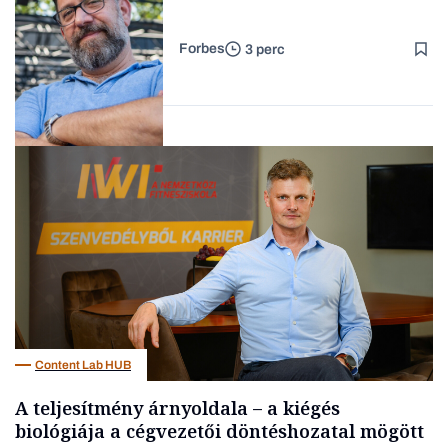
Forbes
3 perc
Forbes-sztori
Kultúra
Content Lab HUB
A teljesítmény árnyoldala – a kiégés
biológiája a cégvezetői döntéshozatal mögött