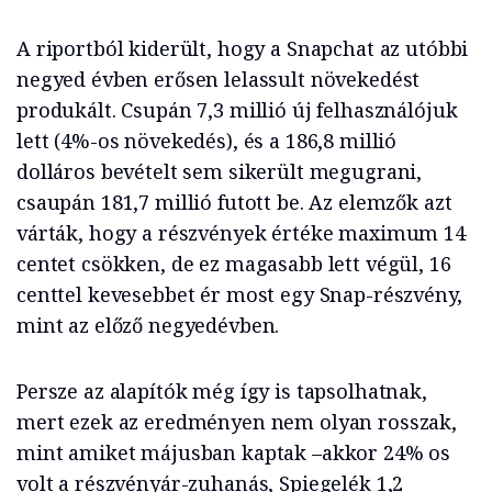
A riportból kiderült, hogy a Snapchat az utóbbi
negyed évben erősen lelassult növekedést
produkált. Csupán 7,3 millió új felhasználójuk
lett (4%-os növekedés), és a 186,8 millió
dolláros bevételt sem sikerült megugrani,
csaupán 181,7 millió futott be. Az elemzők azt
várták, hogy a részvények értéke maximum 14
centet csökken, de ez magasabb lett végül, 16
centtel kevesebbet ér most egy Snap-részvény,
mint az előző negyedévben.
Persze az alapítók még így is tapsolhatnak,
mert ezek az eredményen nem olyan rosszak,
mint amiket májusban kaptak –akkor 24% os
volt a részvényár-zuhanás, Spiegelék 1,2