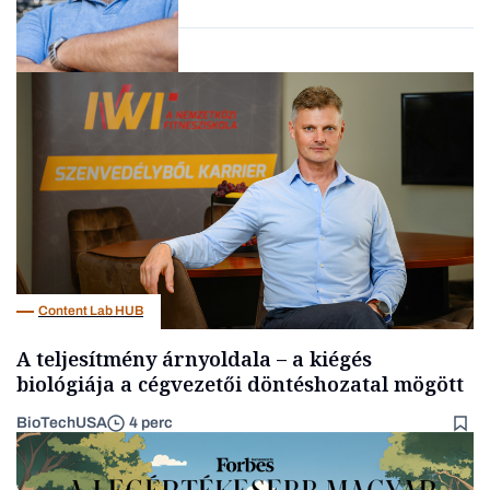
Kultúra
Content Lab HUB
A teljesítmény árnyoldala – a kiégés
biológiája a cégvezetői döntéshozatal mögött
BioTechUSA
4 perc