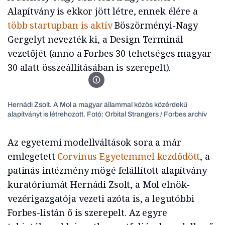
Alapítvány is ekkor jött létre, ennek élére a
több startupban is aktív
Böszörményi-Nagy
Gergelyt nevezték ki, a Design Terminál
vezetőjét (anno a Forbes 30 tehetséges magyar
30 alatt összeállításában is szerepelt).
Hernádi Zsolt nem volt elégedetlen a jelentéssel. Fotó:
Hernádi Zsolt. A Mol a magyar állammal közös közérdekű
alapítványt is létrehozott. Fotó: Orbital Strangers / Forbes archív
Az egyetemi modellváltások sora a már
emlegetett
Corvinus Egyetemmel kezdődött
, a
patinás intézmény mögé felállított alapítvány
kuratóriumát Hernádi Zsolt, a Mol elnök-
vezérigazgatója vezeti azóta is, a legutóbbi
Forbes-listán ő is szerepelt. Az egyre