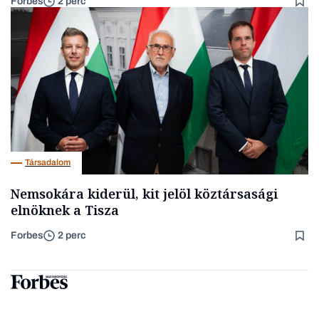
Forbes
2 perc
Társadalom
Nemsokára kiderül, kit jelöl köztársasági
elnöknek a Tisza
Forbes
2 perc