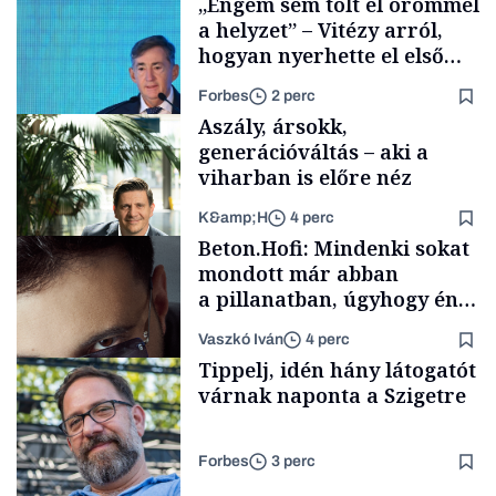
„Engem sem tölt el örömmel
a helyzet” – Vitézy arról,
hogyan nyerhette el első
tenderét Mészárosék cége a
Forbes
2 perc
Tisza-kormány alatt
Aszály, ársokk,
generációváltás – aki a
viharban is előre néz
K&amp;H
4 perc
Elszámoltatás
Beton.Hofi: Mindenki sokat
mondott már abban
a pillanatban, úgyhogy én
a legsarkosabb
Vaszkó Iván
4 perc
gondolataimat akartam
TÁMOGATÓI
Tippelj, idén hány látogatót
TARTALOM
kimondani
várnak naponta a Szigetre
Forbes
3 perc
Forbes-sztori