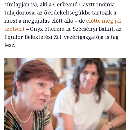
címlapján is), aki a Gerbeaud Gasztronómia
tulajdonosa, az ő érdekeltségükbe tartozik a
most a megújulás előtt álló – de
előtte még jól
szétvert
– Onyx étterem is. Szécsényi Bálint, az
Equilor Befektetési Zrt. vezérigazgatója is tag
lesz.