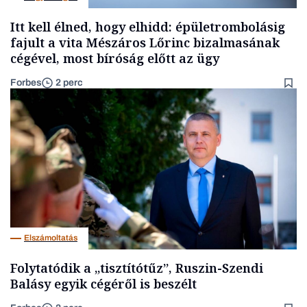
Itt kell élned, hogy elhidd: épületrombolásig
fajult a vita Mészáros Lőrinc bizalmasának
cégével, most bíróság előtt az ügy
Forbes
2 perc
Elszámoltatás
Folytatódik a „tisztítótűz”, Ruszin-Szendi
Balásy egyik cégéről is beszélt