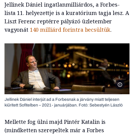
Jellinek Dániel ingatlanmilliárdos, a Forbes-
lista 11. helyezettje is a kuratórium tagja lesz. A
Liszt Ferenc reptérre pályázó üzletember
vagyonát
140 milliárd forintra becsültük
.
Jelline
Jellinek Dániel interjút ad a Forbesnak a járvány miatt teljesen
kiűrített Sofitelben – 2021- januárjában. Fotó: Sebestyén László
Mellette fog ülni majd Pintér Katalin is
(mindketten szerepeltek már a Forbes