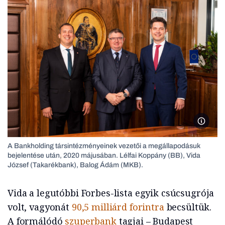
Megálla
A Bankholding társintézményeinek vezetői a megállapodásuk
bejelentése után, 2020 májusában. Lélfai Koppány (BB), Vida
József (Takarékbank), Balog Ádám (MKB).
Vida a legutóbbi Forbes-lista egyik csúcsugrója
volt, vagyonát
90,5 milliárd forintra
becsültük.
A formálódó
szuperbank
tagjai – Budapest