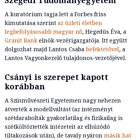
A kuratórium tagja lett a Forbes friss
kimutatása szerint
az üzleti életben
legbefolyásosabb magyar nő
, Hegedüs Éva, a
Gránit Bank
elnök-vezérigazgatója. Itt együtt
dolgozhat majd Lantos Csaba
befektetővel
, a
Lantos Vagyonkezelő tulajdonos-vezetőjével.
Csányi is szerepet kapott
korábban
A Színművészeti Egyetemen nagy nehezen
átverték a modellváltást (az intézményt
szétdarabolták gyakorlatilag és fizikailag is
szétköltöztették intézeteit az elhúzódó
tiltakozások után), de tavaly nyáron
másik hat