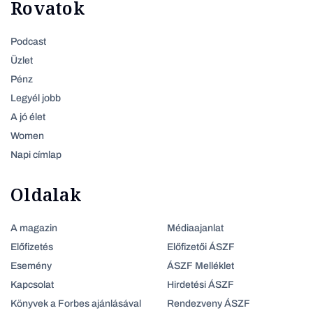
Rovatok
Podcast
Üzlet
Pénz
Legyél jobb
A jó élet
Women
Napi címlap
Oldalak
A magazin
Médiaajanlat
Előfizetés
Előfizetői ÁSZF
Esemény
ÁSZF Melléklet
Kapcsolat
Hirdetési ÁSZF
Könyvek a Forbes ajánlásával
Rendezveny ÁSZF