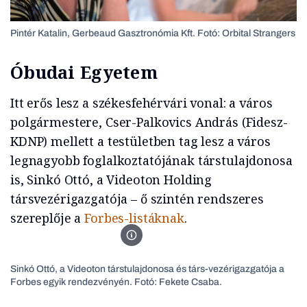
Pintér Katalin, Gerbeaud Gasztronómia Kft. Fotó: Orbital Strangers
Óbudai Egyetem
Itt erős lesz a székesfehérvári vonal: a város
polgármestere, Cser-Palkovics András (Fidesz-
KDNP) mellett a testületben tag lesz a város
legnagyobb foglalkoztatójának társtulajdonosa
is, Sinkó Ottó, a Videoton Holding
társvezérigazgatója – ő szintén rendszeres
szereplője a
Forbes-listáknak
.
Sinkó Ottó, a Videoton társtulajdonosa és társ-vezéri
Sinkó Ottó, a Videoton társtulajdonosa és társ-vezérigazgatója a
Forbes egyik rendezvényén. Fotó: Fekete Csaba.