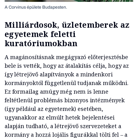
A Corvinus épülete Budapesten.
Milliárdosok, üzletemberek az
egyetemek feletti
kuratóriumokban
A magánosításnak megágyazó előterjesztésbe
bele is vették, hogy az átalakítás célja, hogy az
így létrejövő alapítványok a mindenkori
kormányoktól függetlenül tudjanak működni.
Ez formailag amúgy még nem is lenne
feltétlenül problémás bizonyos intézmények
(így például az egyetemek) esetében,
ugyanakkor az elmúlt hetek bejelentései
alapján tudható, a létrejövő szervezeteket a
kormány a hozzá lojális figurákkal tölti fel – a