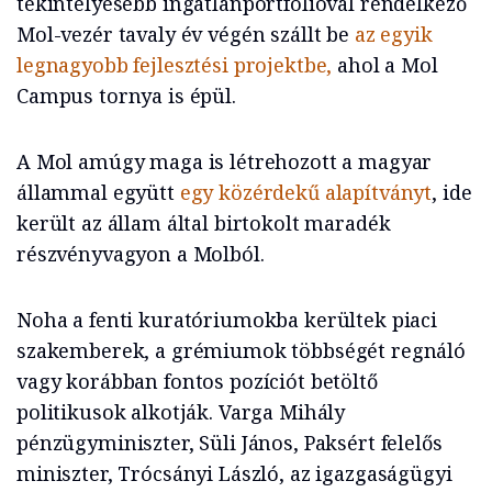
tekintélyesebb ingatlanportfolióval rendelkező
Mol-vezér tavaly év végén szállt be
az egyik
legnagyobb fejlesztési projektbe,
ahol a Mol
Campus tornya is épül.
A Mol amúgy maga is létrehozott a magyar
állammal együtt
egy közérdekű alapítványt
, ide
került az állam által birtokolt maradék
részvényvagyon a Molból.
Noha a fenti kuratóriumokba kerültek piaci
szakemberek, a grémiumok többségét regnáló
vagy korábban fontos pozíciót betöltő
politikusok alkotják. Varga Mihály
pénzügyminiszter, Süli János, Paksért felelős
miniszter, Trócsányi László, az igazgaságügyi