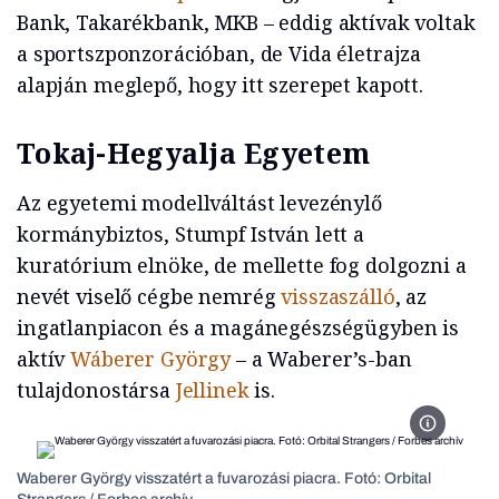
Bank, Takarékbank, MKB – eddig aktívak voltak
a sportszponzorációban, de Vida életrajza
alapján meglepő, hogy itt szerepet kapott.
Tokaj-Hegyalja Egyetem
Az egyetemi modellváltást levezénylő
kormánybiztos, Stumpf István lett a
kuratórium elnöke, de mellette fog dolgozni a
nevét viselő cégbe nemrég
visszaszálló
, az
ingatlanpiacon és a magánegészségügyben is
aktív
Wáberer György
– a Waberer’s-ban
tulajdonostársa
Jellinek
is.
Fotó: Orbit
Waberer György visszatért a fuvarozási piacra. Fotó: Orbital