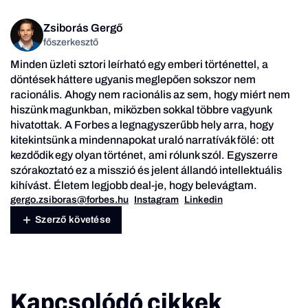
Zsiborás Gergő
főszerkesztő
Minden üzleti sztori leírható egy emberi történettel, a
döntések háttere ugyanis meglepően sokszor nem
racionális. Ahogy nem racionális az sem, hogy miért nem
hiszünk magunkban, miközben sokkal többre vagyunk
hivatottak. A Forbes a legnagyszerűbb hely arra, hogy
kitekintsünk a mindennapokat uraló narratívák fölé: ott
kezdődik egy olyan történet, ami rólunk szól. Egyszerre
szórakoztató ez a misszió és jelent állandó intellektuális
kihívást. Életem legjobb deal-je, hogy belevágtam.
gergo.zsiboras@forbes.hu
Instagram
Linkedin
Szerző követése
Kapcsolódó cikkek