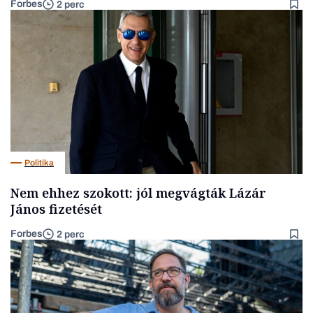
Forbes
2 perc
Politika
Nem ehhez szokott: jól megvágták Lázár
János fizetését
Forbes
2 perc