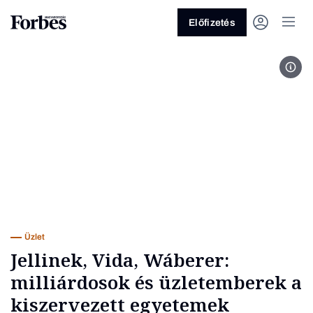
Előfizetés
Jell
Vagy fedezze fel a következő
témákat
Üzlet
Pénz
Zöld
Legyél jobb!
Üzlet
Jellinek, Vida, Wáberer:
milliárdosok és üzletemberek a
kiszervezett egyetemek