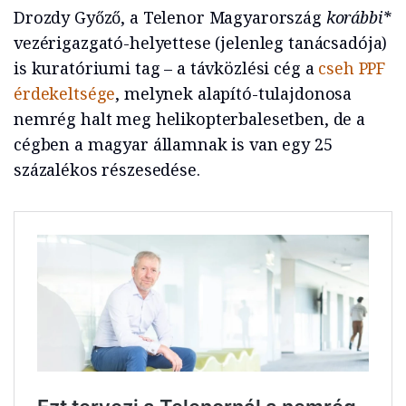
Drozdy Győző, a Telenor Magyarország
korábbi*
vezérigazgató-helyettese (jelenleg tanácsadója)
is kuratóriumi tag – a távközlési cég a
cseh PPF
érdekeltsége
, melynek alapító-tulajdonosa
nemrég halt meg helikopterbalesetben, de a
cégben a magyar államnak is van egy 25
százalékos részesedése.