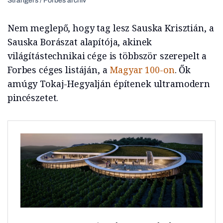
Strangers / Forbes archív
Nem meglepő, hogy tag lesz Sauska Krisztián, a
Sauska Borászat alapítója, akinek
világítástechnikai cége is többször szerepelt a
Forbes céges listáján, a
Magyar 100-on
. Ők
amúgy Tokaj-Hegyalján építenek ultramodern
pincészetet.