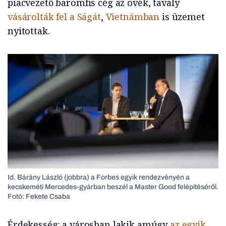
piacvezető baromfis cég az övék, tavaly
vásárolták fel a Ságát
,
Vietnámban
is üzemet
nyitottak.
Id. Bárány László (jobbra) a Forbes egyik rendezvényén a
kecskeméti Mercedes-gyárban beszél a Master Good felépítéséről.
Fotó: Fekete Csaba
Érdekesség: a városban lakik amúgy
az egyik