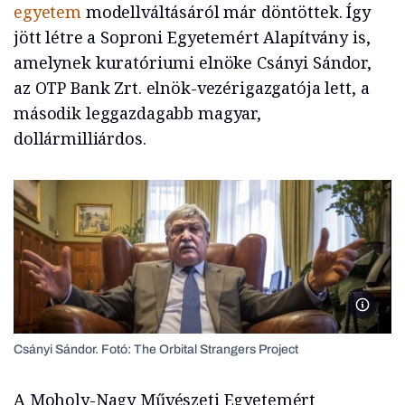
egyetem
modellváltásáról már döntöttek. Így
jött létre a Soproni Egyetemért Alapítvány is,
amelynek kuratóriumi elnöke Csányi Sándor,
az OTP Bank Zrt. elnök-vezérigazgatója lett, a
második leggazdagabb magyar,
dollármilliárdos.
The Orb
Csányi Sándor. Fotó: The Orbital Strangers Project
A Moholy-Nagy Művészeti Egyetemért