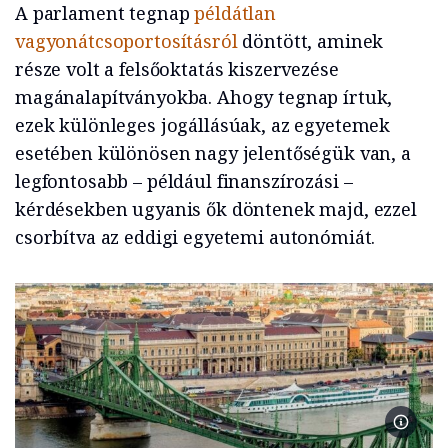
A parlament tegnap
példátlan
vagyonátcsoportosításról
döntött, aminek
része volt a felsőoktatás kiszervezése
magánalapítványokba. Ahogy tegnap írtuk,
ezek különleges jogállásúak, az egyetemek
esetében különösen nagy jelentőségük van, a
legfontosabb – például finanszírozási –
kérdésekben ugyanis ők döntenek majd, ezzel
csorbítva az eddigi egyetemi autonómiát.
Corvin