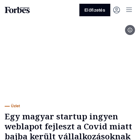
Előfizetés
Forr
Vagy fedezze fel a következő
témákat
Üzlet
Pénz
Zöld
Legyél jobb!
Üzlet
Egy magyar startup ingyen
weblapot fejleszt a Covid miatt
bajba került vállalkozásoknak