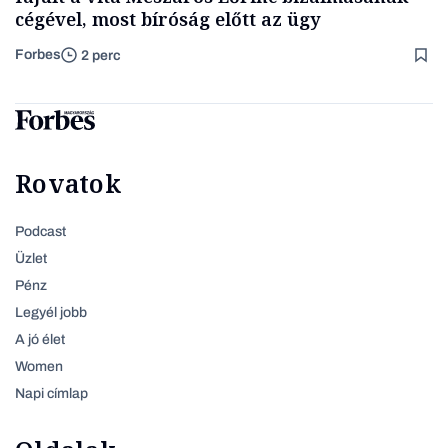
cégével, most bíróság előtt az ügy
Forbes
2 perc
Rovatok
Podcast
Üzlet
Pénz
Legyél jobb
A jó élet
Women
Napi címlap