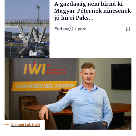
A gazdaság nem bírná ki –
TARTALOM
kimondani
Magyar Péternek nincsenek
jó hírei Paks
újraindításáról
Forbes
1 perc
Forbes-sztori
Energia
Content Lab HUB