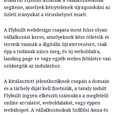
felkarolt Flybuilt azoknak a válalkozásoknak
segítene, amelyek kénytelenek újragondolni az
üzleti irányukat a vírushelyzet miatt.
A Flybuilt webdesign csapata most húsz olyan
vállalkozást keres, amelyeknek kész ötleteik és
terveik vannak a digitális újratervezésre, csak
épp a tudásuk nincs meg, és új weboldalra,
landing page-re vagy egyéb webes felületre van
szükségük az induláshoz.
A kiválasztott jelentkezőknek csupán a domain
és a tárhely díját kell fizetniük, a tavaly indult
Flybuilt ingyen elkészíti számukra a megfelelő
online arculatot, weboldalakat, vagy éppen
webshopot. A vállalkozásokak Szőllősi Anna és