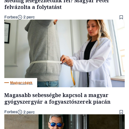
Meddig lélegezhetünk fel? Magyar Péter
felvázolta a folytatást
Forbes
2 perc
Magyar cégek
Magasabb sebességbe kapcsol a magyar
gyógyszergyár a fogyasztószerek piacán
Forbes
2 perc