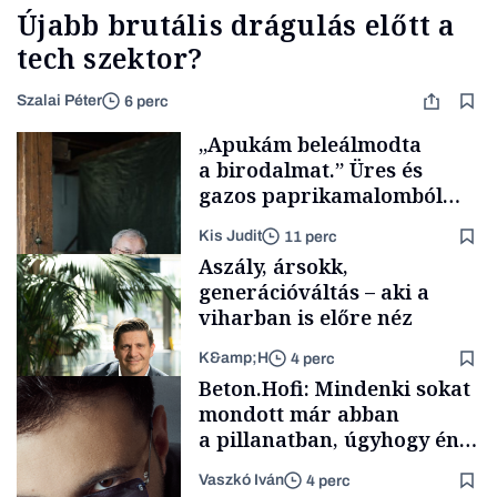
Újabb brutális drágulás előtt a
tech szektor?
Szalai Péter
6 perc
„Apukám beleálmodta
a birodalmat.” Üres és
gazos paprikamalomból
lett az igazi családi
Kis Judit
11 perc
fűszersztori
Aszály, ársokk,
generációváltás – aki a
viharban is előre néz
K&amp;H
4 perc
Családi
Beton.Hofi: Mindenki sokat
vállalkozások
mondott már abban
a pillanatban, úgyhogy én
a legsarkosabb
Vaszkó Iván
4 perc
gondolataimat akartam
TÁMOGATÓI