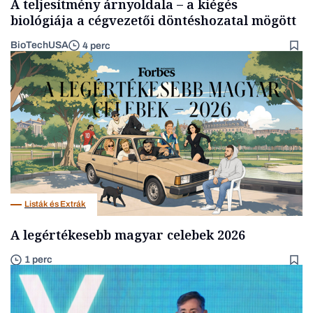
A teljesítmény árnyoldala – a kiégés
biológiája a cégvezetői döntéshozatal mögött
BioTechUSA
4 perc
Listák és Extrák
A legértékesebb magyar celebek 2026
1 perc