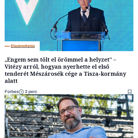
Elszámoltatás
„Engem sem tölt el örömmel a helyzet” –
Vitézy arról, hogyan nyerhette el első
tenderét Mészárosék cége a Tisza-kormány
alatt
Forbes
2 perc