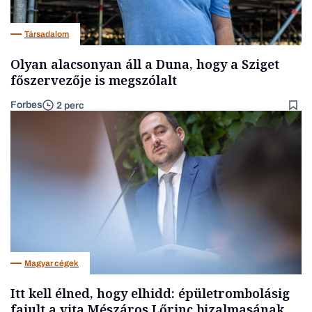
Társadalom
Olyan alacsonyan áll a Duna, hogy a Sziget
főszervezője is megszólalt
Forbes
2 perc
Magyar cégek
Itt kell élned, hogy elhidd: épületrombolásig
fajult a vita Mészáros Lőrinc bizalmasának