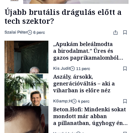
Újabb brutális drágulás előtt a
tech szektor?
Szalai Péter
6 perc
„Apukám beleálmodta
a birodalmat.” Üres és
gazos paprikamalomból
lett az igazi családi
Kis Judit
11 perc
fűszersztori
Aszály, ársokk,
generációváltás – aki a
viharban is előre néz
K&amp;H
4 perc
Családi
Beton.Hofi: Mindenki sokat
vállalkozások
mondott már abban
a pillanatban, úgyhogy én
a legsarkosabb