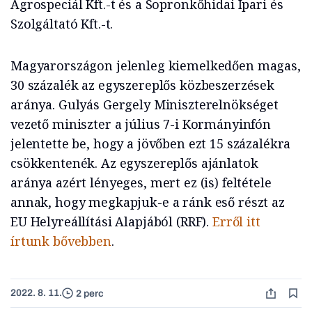
Agrospeciál Kft.-t és a Sopronkőhidai Ipari és
Szolgáltató Kft.-t.
Magyarországon jelenleg kiemelkedően magas,
30 százalék az egyszereplős közbeszerzések
aránya. Gulyás Gergely Miniszterelnökséget
vezető miniszter a július 7-i Kormányinfón
jelentette be, hogy a jövőben ezt 15 százalékra
csökkentenék. Az egyszereplős ajánlatok
aránya azért lényeges, mert ez (is) feltétele
annak, hogy megkapjuk-e a ránk eső részt az
EU Helyreállítási Alapjából (RRF).
Erről itt
írtunk bővebben
.
2022. 8. 11.
2 perc