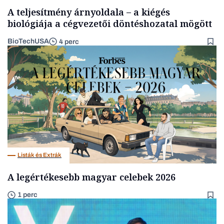
A teljesítmény árnyoldala – a kiégés
biológiája a cégvezetői döntéshozatal mögött
BioTechUSA
4 perc
Listák és Extrák
A legértékesebb magyar celebek 2026
1 perc