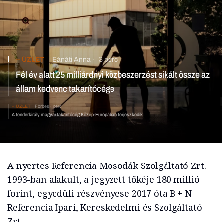
ÜZLET
Bánáti Anna
3 perc
Fél év alatt 25 milliárdnyi közbeszerzést sikált össze az
állam kedvenc takarítócége
ÜZLET
Forbes
perc
A tenderkirály magyar takarítócég Közép-Európában terjeszkedik
A nyertes Referencia Mosodák Szolgáltató Zrt.
1993-ban alakult, a jegyzett tőkéje 180 millió
forint, egyedüli részvényese 2017 óta B + N
Referencia Ipari, Kereskedelmi és Szolgáltató
Zrt.