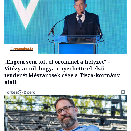
Elszámoltatás
„Engem sem tölt el örömmel a helyzet” –
Vitézy arról, hogyan nyerhette el első
tenderét Mészárosék cége a Tisza-kormány
alatt
Forbes
2 perc