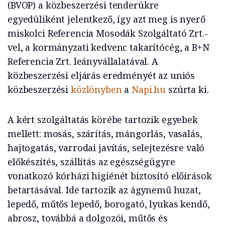
(BVOP) a közbeszerzési tenderükre
egyedüliként jelentkező, így azt meg is nyerő
miskolci Referencia Mosodák Szolgáltató Zrt.-
vel, a kormányzati kedvenc takarítócég, a B+N
Referencia Zrt. leányvállalatával. A
közbeszerzési eljárás eredményét az uniós
közbeszerzési
közlönyben
a
Napi.hu
szúrta ki.
A kért szolgáltatás körébe tartozik egyebek
mellett: mosás, szárítás, mángorlás, vasalás,
hajtogatás, varrodai javítás, selejtezésre való
előkészítés, szállítás az egészségügyre
vonatkozó kórházi higiénét biztosító előírások
betartásával. Ide tartozik az ágynemű huzat,
lepedő, műtős lepedő, borogató, lyukas kendő,
abrosz, továbbá a dolgozói, műtős és