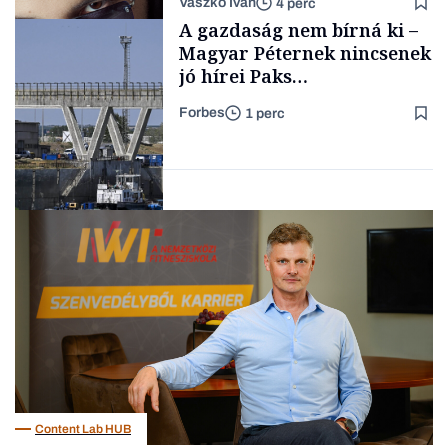
Vaszkó Iván
4 perc
gondolataimat akartam
TÁMOGATÓI
A gazdaság nem bírná ki –
TARTALOM
kimondani
Magyar Péternek nincsenek
jó hírei Paks
újraindításáról
Forbes
1 perc
Forbes-sztori
Energia
Content Lab HUB