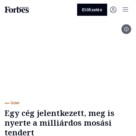
Előfizetés
nag
Vagy fedezze fel a következő
témákat
Üzlet
Pénz
Zöld
Legyél jobb!
Üzlet
Egy cég jelentkezett, meg is
nyerte a milliárdos mosási
tendert