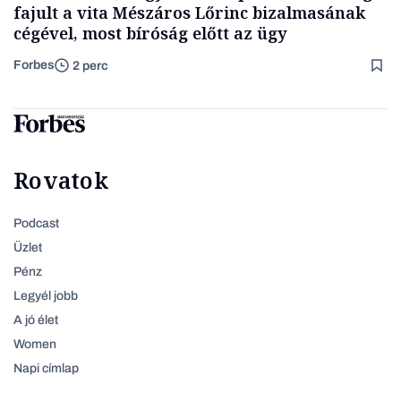
fajult a vita Mészáros Lőrinc bizalmasának
cégével, most bíróság előtt az ügy
Forbes
2 perc
Rovatok
Podcast
Üzlet
Pénz
Legyél jobb
A jó élet
Women
Napi címlap