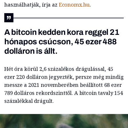
használhatják, írja az
Economx.hu
.
A bitcoin kedden kora reggel 21
hónapos csúcson, 45 ezer 488
dolláron is állt.
Hét óra körül 2,6 százalékos drágulással, 45
ezer 220 dolláron jegyezték, persze még mindig
messze a 2021 novemberében beállított 68 ezer
789 dolláros rekordszinttől. A bitcoin tavaly 154
százalékkal drágult.