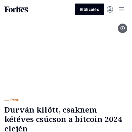
Előfizetés
Can
Vagy fedezze fel a következő
témákat
Üzlet
Pénz
Zöld
Legyél jobb!
Pénz
Durván kilőtt, csaknem
kétéves csúcson a bitcoin 2024
elején