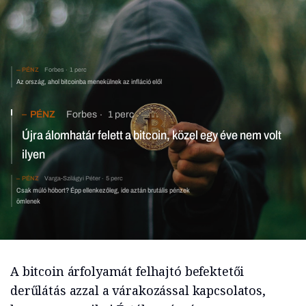
PÉNZ
Forbes
1 perc
Az ország, ahol bitcoinba menekülnek az infláció elől
PÉNZ
Forbes
1 perc
Újra álomhatár felett a bitcoin, közel egy éve nem volt
ilyen
PÉNZ
Varga-Szilágyi Péter
5 perc
Csak múló hóbort? Épp ellenkezőleg, ide aztán brutális pénzek
ömlenek
A bitcoin árfolyamát felhajtó befektetői
derűlátás azzal a várakozással kapcsolatos,