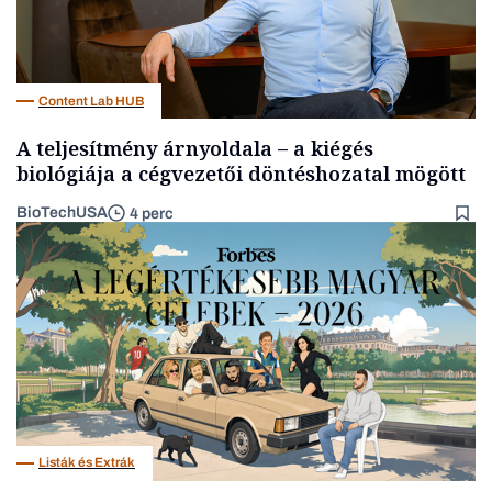
Content Lab HUB
A teljesítmény árnyoldala – a kiégés
biológiája a cégvezetői döntéshozatal mögött
BioTechUSA
4 perc
Listák és Extrák