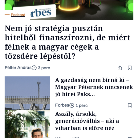
Podcast
Nem jó stratégia pusztán
hitelből finanszírozni, de miért
félnek a magyar cégek a
tőzsdére lépéstől?
Péller András
3 perc
A gazdaság nem bírná ki –
Magyar Péternek nincsenek
jó hírei Paks
újraindításáról
Forbes
1 perc
Aszály, ársokk,
generációváltás – aki a
viharban is előre néz