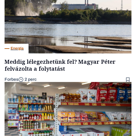
Energia
Meddig lélegezhetünk fel? Magyar Péter
felvázolta a folytatást
Forbes
2 perc