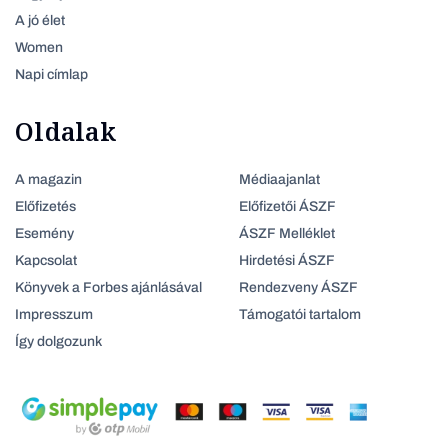
A jó élet
Women
Napi címlap
Oldalak
A magazin
Médiaajanlat
Előfizetés
Előfizetői ÁSZF
Esemény
ÁSZF Melléklet
Kapcsolat
Hirdetési ÁSZF
Könyvek a Forbes ajánlásával
Rendezveny ÁSZF
Impresszum
Támogatói tartalom
Így dolgozunk