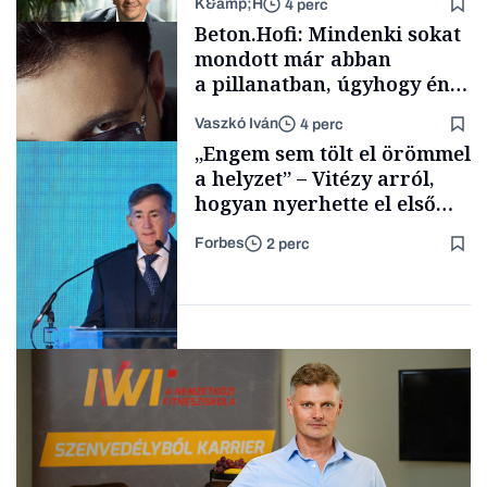
K&amp;H
4 perc
Energia
Beton.Hofi: Mindenki sokat
mondott már abban
a pillanatban, úgyhogy én
a legsarkosabb
Vaszkó Iván
4 perc
gondolataimat akartam
TÁMOGATÓI
„Engem sem tölt el örömmel
TARTALOM
kimondani
a helyzet” – Vitézy arról,
hogyan nyerhette el első
tenderét Mészárosék cége a
Forbes
2 perc
Tisza-kormány alatt
Forbes-sztori
Elszámoltatás