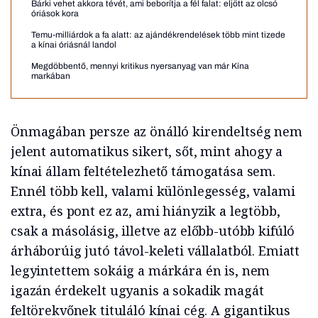
Bárki vehet akkora tévét, ami beborítja a fél falat: eljött az olcsó
óriások kora
Temu-milliárdok a fa alatt: az ajándékrendelések több mint tizede
a kínai óriásnál landol
Megdöbbentő, mennyi kritikus nyersanyag van már Kína
markában
Önmagában persze az önálló kirendeltség nem
jelent automatikus sikert, sőt, mint ahogy a
kínai állam feltételezhető támogatása sem.
Ennél több kell, valami különlegesség, valami
extra, és pont ez az, ami hiányzik a legtöbb,
csak a másolásig, illetve az előbb-utóbb kifúló
árháborúig jutó távol-keleti vállalatból. Emiatt
legyintettem sokáig a márkára én is, nem
igazán érdekelt ugyanis a sokadik magát
feltörekvőnek tituláló kínai cég. A gigantikus