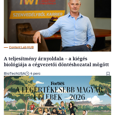
Content Lab HUB
A teljesítmény árnyoldala – a kiégés
biológiája a cégvezetői döntéshozatal mögött
BioTechUSA
4 perc