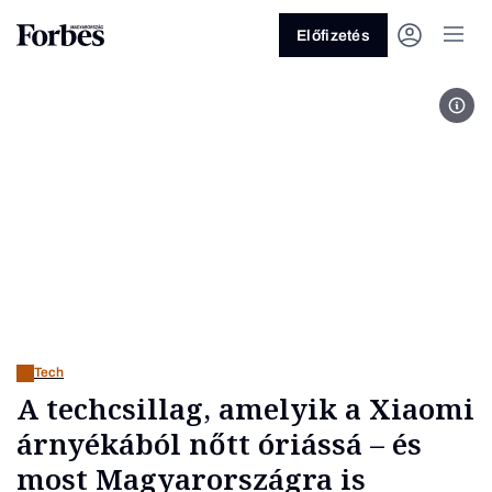
Előfizetés
Szal
Vagy fedezze fel a következő
témákat
Üzlet
Pénz
Zöld
Legyél jobb!
Tech
A techcsillag, amelyik a Xiaomi
árnyékából nőtt óriássá – és
most Magyarországra is