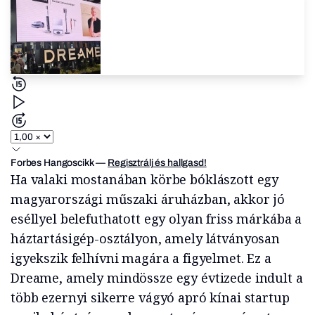
Forbes Hangoscikk
—
Regisztrálj és hallgasd!
Ha valaki mostanában körbe bóklászott egy
magyarországi műszaki áruházban, akkor jó
eséllyel belefuthatott egy olyan friss márkába a
háztartásigép-osztályon, amely látványosan
igyekszik felhívni magára a figyelmet. Ez a
Dreame, amely mindössze egy évtizede indult a
több ezernyi sikerre vágyó apró kínai startup