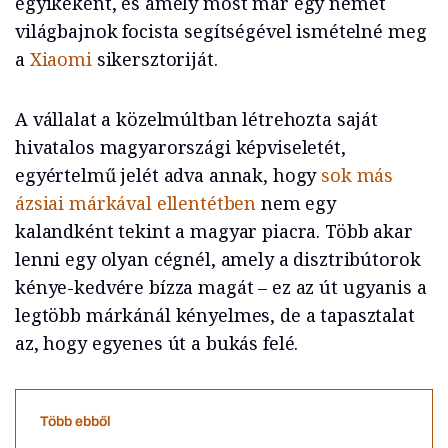
egyikeként, és amely most már egy német
világbajnok focista segítségével ismételné meg
a
Xiaomi
sikersztoriját.
A vállalat a közelmúltban létrehozta saját
hivatalos magyarországi képviseletét,
egyértelmű jelét adva annak, hogy
sok más
ázsiai márkával ellentétben
nem egy
kalandként tekint a magyar piacra. Több akar
lenni egy olyan cégnél, amely a disztribútorok
kénye-kedvére bízza magát – ez az út ugyanis a
legtöbb márkánál kényelmes, de a tapasztalat
az, hogy egyenes út a bukás felé.
Több ebből