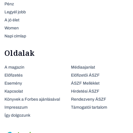
Pénz
Legyél jobb
A jó élet
Women
Napi címlap
Oldalak
A magazin
Médiaajanlat
Előfizetés
Előfizetői ÁSZF
Esemény
ÁSZF Melléklet
Kapcsolat
Hirdetési ÁSZF
Könyvek a Forbes ajánlásával
Rendezveny ÁSZF
Impresszum
Támogatói tartalom
Így dolgozunk