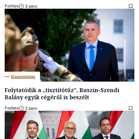
Forbes
2 perc
Elszámoltatás
Folytatódik a „tisztítótűz”, Ruszin-Szendi
Balásy egyik cégéről is beszélt
Forbes
2 perc