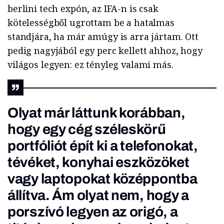
berlini tech expón, az IFA-n is csak
kötelességből ugrottam be a hatalmas
standjára, ha már amúgy is arra jártam. Ott
pedig nagyjából egy perc kellett ahhoz, hogy
világos legyen: ez tényleg valami más.
Olyat már láttunk korábban,
hogy egy cég széleskörű
portfóliót épít ki a telefonokat,
tévéket, konyhai eszközöket
vagy laptopokat középpontba
állítva. Ám olyat nem, hogy a
porszívó legyen az origó, a