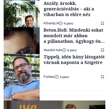
Aszály, ársokk,
generációváltás – aki a
viharban is előre néz
K&amp;H
4 perc
Elszámoltatás
Beton.Hofi: Mindenki sokat
mondott már abban
a pillanatban, úgyhogy én
a legsarkosabb
Vaszkó Iván
4 perc
gondolataimat akartam
TÁMOGATÓI
Tippelj, idén hány látogatót
TARTALOM
kimondani
várnak naponta a Szigetre
Forbes
3 perc
Forbes-sztori
Kultúra