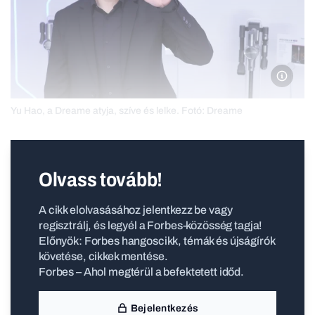
Dream
Yu Hao, a Dreame atyja, szíve és lelke. Fotó: Dreame
Olvass tovább!
A cikk elolvasásához jelentkezz be vagy
regisztrálj, és legyél a Forbes-közösség tagja!
Előnyök: Forbes hangoscikk, témák és újságírók
követése, cikkek mentése.
Forbes – Ahol megtérül a befektetett időd.
Bejelentkezés