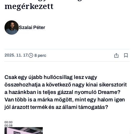
megérkezett
Szalai Péter
2025. 11. 17.
8 perc
Csak egy újabb hullócsillag lesz vagy
összehozhatja a következő nagy kínai sikersztorit
a hazánkban is teljes gázzal nyomuló Dreame?
Van több is a márka mögött, mint egy halom igen
jól árazott termék és az állami támogatás?
00:00
00:08