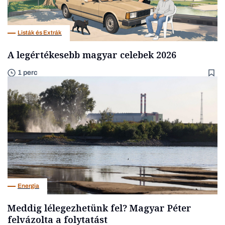
Listák és Extrák
A legértékesebb magyar celebek 2026
1 perc
Energia
Meddig lélegezhetünk fel? Magyar Péter
felvázolta a folytatást