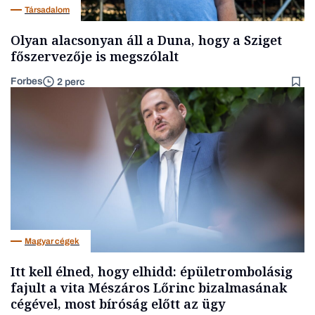
Társadalom
Olyan alacsonyan áll a Duna, hogy a Sziget
főszervezője is megszólalt
Forbes
2 perc
Magyar cégek
Itt kell élned, hogy elhidd: épületrombolásig
fajult a vita Mészáros Lőrinc bizalmasának
cégével, most bíróság előtt az ügy