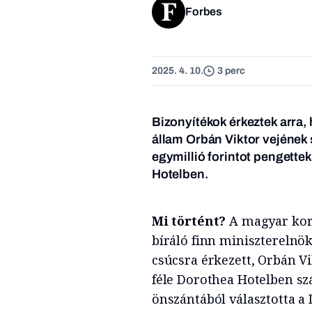
Forbes
2025. 4. 10.
3 perc
Bizonyítékok érkeztek arra,
állam Orbán Viktor vejének 
egymillió forintot pengettek
Hotelben.
Mi történt?
A magyar kor
bíráló finn miniszterelnök
csúcsra érkezett, Orbán V
féle Dorothea Hotelben sz
önszántából választotta 