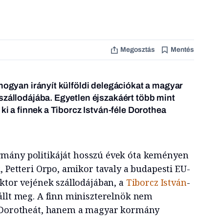
Megosztás
Mentés
 hogyan irányít külföldi delegációkat a magyar
szállodájába. Egyetlen éjszakáért több mint
 ki a finnek a Tiborcz István-féle Dorothea
mány politikáját hosszú évek óta keményen
, Petteri Orpo, amikor tavaly a budapesti EU-
iktor vejének szállodájában, a
Tiborcz István
-
állt meg. A finn miniszterelnök nem
a Dorotheát, hanem a magyar kormány