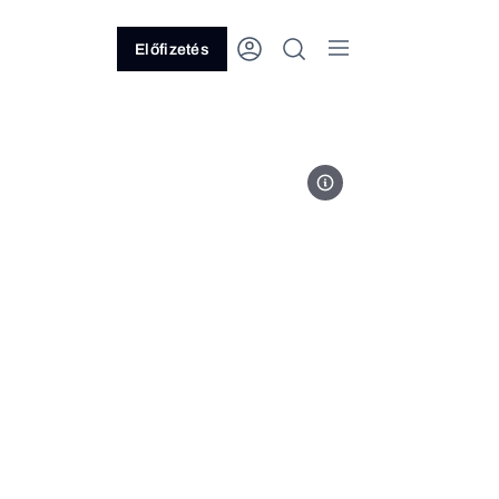
Előfizetés
Fotó: BDPST