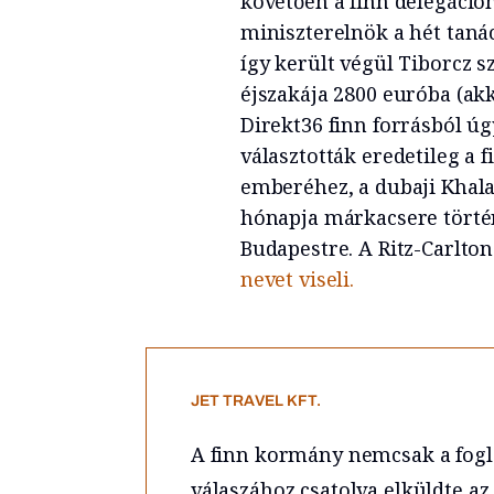
követően a finn delegáció
miniszterelnök a hét tanác
így került végül Tiborcz s
éjszakája 2800 euróba (akk
Direkt36 finn forrásból úg
választották eredetileg a 
emberéhez, a dubaji Khala
hónapja márkacsere történ
Budapestre. A Ritz-Carlton
nevet viseli.
JET TRAVEL KFT.
A finn kormány nemcsak a fogla
válaszához csatolva elküldte az