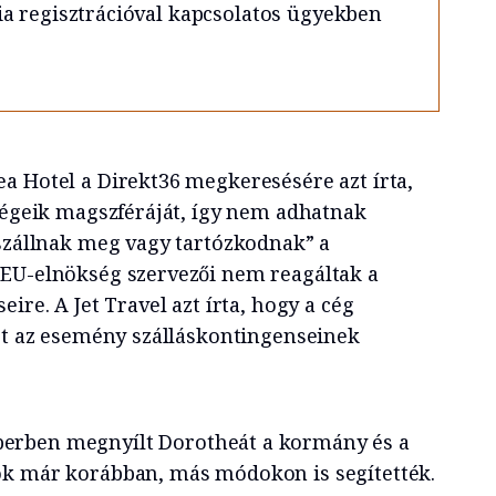
a regisztrációval kapcsolatos ügyekben
a Hotel a Direkt36 megkeresésére azt írta,
ndégeik magszféráját, így nem adhatnak
 szállnak meg vagy tartózkodnak” a
 EU-elnökség szervezői nem reagáltak a
ire. A Jet Travel azt írta, hogy a cég
szt az esemény szálláskontingenseinek
berben megnyílt Dorotheát a kormány és a
ök már korábban, más módokon is segítették.