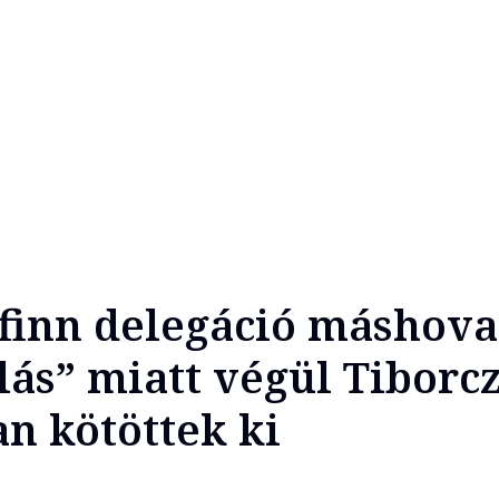
 finn delegáció máshova 
lás” miatt végül Tiborcz
an kötöttek ki