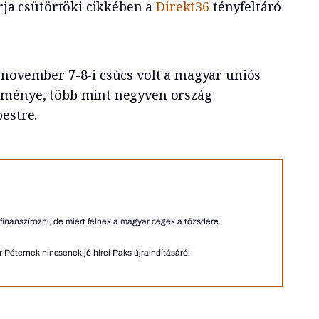
írja csütörtöki cikkében a
Direkt36
tényfeltáró
 november 7-8-i csúcs volt a magyar uniós
eménye, több mint negyven ország
estre.
 finanszírozni, de miért félnek a magyar cégek a tőzsdére
Péternek nincsenek jó hírei Paks újraindításáról