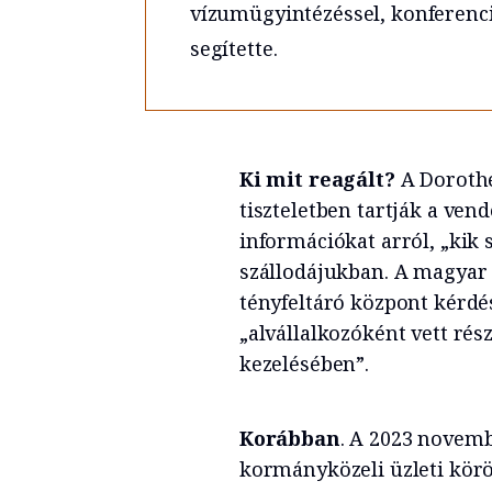
vízumügyintézéssel, konferenci
segítette.
Ki mit reagált?
A Dorothe
tiszteletben tartják a ve
információkat arról, „kik
szállodájukban. A magyar
tényfeltáró központ kérdése
„alvállalkozóként vett ré
kezelésében”.
Korábban
. A 2023 novem
kormányközeli üzleti kör