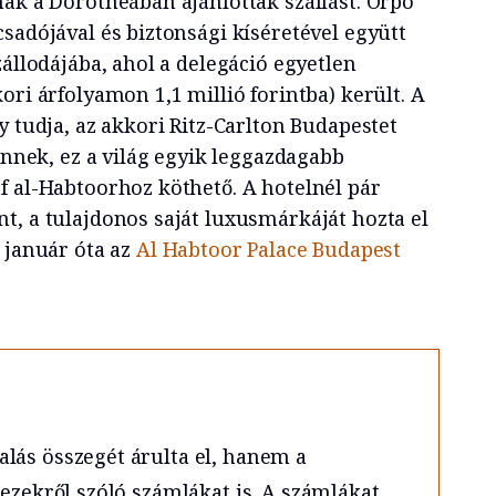
nak a Dorotheában ajánlottak szállást. Orpo
sadójával és biztonsági kíséretével együtt
zállodájába, ahol a delegáció egyetlen
ori árfolyamon 1,1 millió forintba) került. A
y tudja, az akkori Ritz-Carlton Budapestet
finnek, ez a világ egyik leggazdagabb
f al-Habtoorhoz köthető. A hotelnél pár
t, a tulajdonos saját luxusmárkáját hozta el
 január óta az
Al Habtoor Palace Budapest
lás összegét árulta el, hanem a
 ezekről szóló számlákat is. A számlákat