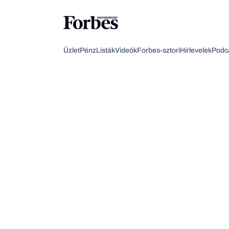
Üzlet
Pénz
Listák
Videók
Forbes-sztori
Hírlevelek
Podc