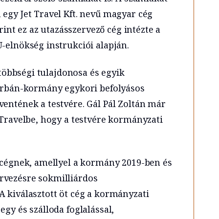
 egy Jet Travel Kft. nevű magyar cég
erint ez az utazásszervező cég intézte a
-elnökség instrukciói alapján.
l többségi tulajdonosa és egyik
 Orbán-kormány egykori befolyásos
ventének a testvére. Gál Pál Zoltán már
 Travelbe, hogy a testvére kormányzati
t cégnek, amellyel a kormány 2019-ben és
rvezésre sokmilliárdos
A kiválasztott öt cég a kormányzati
egy és szálloda foglalással,