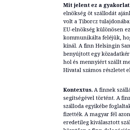
Mit jelent ez a gyakorl
elnökség öt szállodát ajá
volt a Tiborcz tulajdonába
EU-elnökség különösen ez 
kommunikálta feléjük, ho
kínál. A finn Helsingin S
benyújtott egy közadatkéré
hol és mennyiért szállt me
Hivatal számos részletet el
Kontextus.
A finnek száll
segítségével történt. A fin
szálloda egyikébe foglaltak
fizették. A magyar fél azo
eredetileg kiválasztott szá