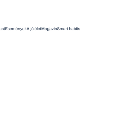
ast
Események
A jó élet
Magazin
Smart habits
Vagy fedezze fel a következő témákat
Üzlet
Pénz
Zöld
Legyél jobb!