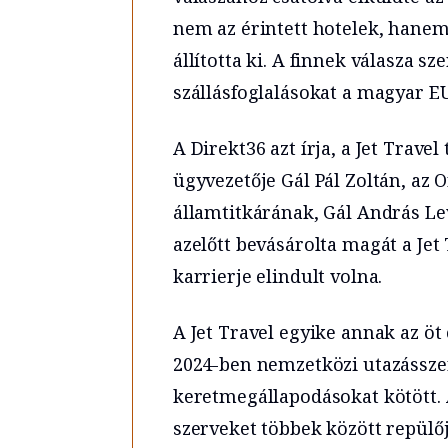
nem az érintett hotelek, hanem
állította ki. A finnek válasza sz
szállásfoglalásokat a magyar EU
A Direkt36 azt írja, a Jet Trave
ügyvezetője Gál Pál Zoltán, az
államtitkárának, Gál András Le
azelőtt bevásárolta magát a Jet
karrierje elindult volna.
A Jet Travel egyike annak az ö
2024-ben nemzetközi utazássze
keretmegállapodásokat kötött. 
szerveket többek között repülőj