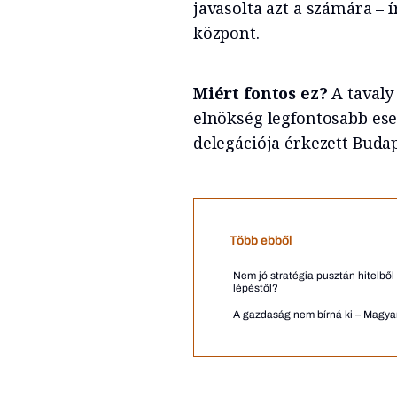
javasolta azt a számára – 
központ.
Miért fontos ez?
A tavaly
elnökség legfontosabb es
delegációja érkezett Budap
Több ebből
Nem jó stratégia pusztán hitelből
lépéstől?
A gazdaság nem bírná ki – Magyar 