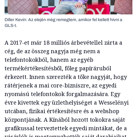
Diller Kevin: Az elején még remegtem, amikor fel kellett hívni a
GLS-t.
A 2017-et már 18 milliós árbevétellel zárta a
cég, de az összeg nagyja még nem a
telefontokokból, hanem az egyéb
termékértékesítésből, főleg papíráruból
érkezett. Innen szerezték a tőke nagyját, hogy
rátérjenek a mai core-bizniszre, az egyedi
nyomású telefontokok forgalmazására. Egy
évre kivettek egy üzlethelyiséget a Wesselényi
utcában, fizikai értékesítésre és a webshop
központjának. A Kínából hozott tokokra saját
grafikussal terveztettek egyedi mintákat, de a
vásárlók is megtervezhették saját darabjaikat.