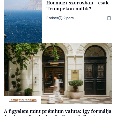
Hormuzi-szorosban – csak
Trumpékon múlik?
Forbes
2 perc
Forbes-sztori
Energia
Támogatói tartalom
A figyelem mint prémium valuta: így formálja