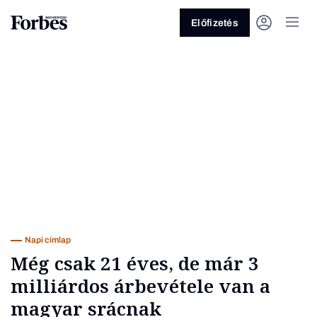
Előfizetés
Vagy fedezze fel a következő
témákat
Üzlet
Pénz
Zöld
Legyél jobb!
Napi címlap
Még csak 21 éves, de már 3
milliárdos árbevétele van a
magyar srácnak