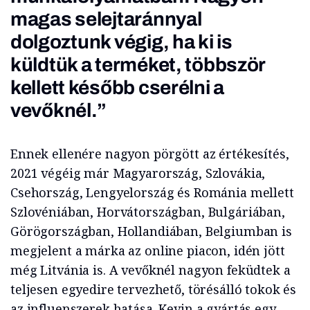
magas selejtaránnyal
dolgoztunk végig, ha ki is
küldtük a terméket, többször
kellett később cserélni a
vevőknél.”
Ennek ellenére nagyon pörgött az értékesítés,
2021 végéig már Magyarország, Szlovákia,
Csehország, Lengyelország és Románia mellett
Szlovéniában, Horvátországban, Bulgáriában,
Görögországban, Hollandiában, Belgiumban is
megjelent a márka az online piacon, idén jött
még Litvánia is. A vevőknél nagyon feküdtek a
teljesen egyedire tervezhető, törésálló tokok és
az influenszerek hatása. Kevin a gyártás egy