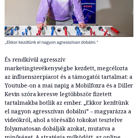
„Ekkor kezdtünk el nagyon agresszívan dobálni.”
És rendkívül agresszív
marketingtevékenységbe kezdett, megcélozta
az influenszerpiacot és a támogatói tartalmat: a
Youtube-on a mai napig a Mobilfoxra és a Diller
Kevin szóra keresve legtöbbször fizetett
tartalmakba botlik az ember. „Ekkor kezdtünk
el nagyon agresszívan dobálni” – magyarázza a
videókról, ahol a törésálló tokokat tesztelve
folyamatosan dobálják azokat, mutatva a
minőséget. A stratégia működött, az online