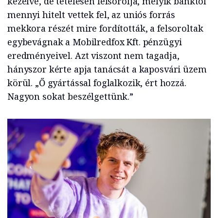
kezelve, de tételesen felsorolja, melyik banktól
mennyi hitelt vettek fel, az uniós forrás
mekkora részét mire fordították, a felsoroltak
egybevágnak a Mobilredfox Kft. pénzügyi
eredményeivel. Azt viszont nem tagadja,
hányszor kérte apja tanácsát a kaposvári üzem
körül. „Ő gyártással foglalkozik, ért hozzá.
Nagyon sokat beszélgettünk.”