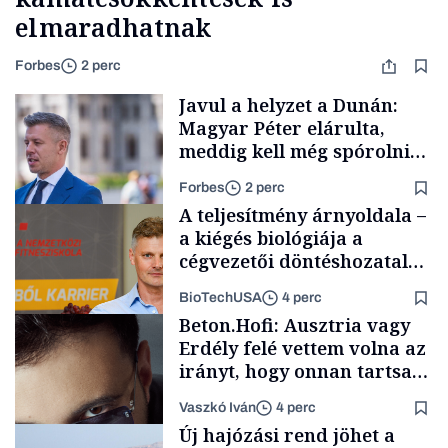
elmaradhatnak
Forbes
2 perc
Javul a helyzet a Dunán:
Magyar Péter elárulta,
meddig kell még spórolni
az árammal
Forbes
2 perc
A teljesítmény árnyoldala –
a kiégés biológiája a
cégvezetői döntéshozatal
mögött
BioTechUSA
4 perc
Társadalom
Beton.Hofi: Ausztria vagy
Erdély felé vettem volna az
irányt, hogy onnan tartsam
lélegeztetőgépen a magyar
Vaszkó Iván
4 perc
zenét
Content Lab HUB
Új hajózási rend jöhet a