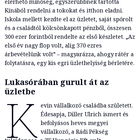
elérhető minőség, egyszerűbbnek tartotta
Kínából rendelni a tokokat és itthon eladni.
Iskola mellett kezdte el az üzletet, saját spórolt
és a családtól kölcsönkapott pénzből, összesen
300 ezer forintból rendelte az első készletet. „Az
első év nagy flop volt, alig 370 ezres
árbevételünk volt” – magyarázza, ahogy rátér a
folytatásra, egy kis egri üzlethelyiség bérletére.
Lukasórában gurult át az
üzletbe
K
evin vállalkozó családba született.
Édesapja, Diller Ulrich ismert és
befolyásos heves megyei
vállalkozó, a Rádi Pékség