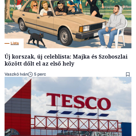
Lista
Új korszak, új celeblista: Majka és Szoboszlai
között dőlt el az első hely
Vaszkó Iván
5 perc