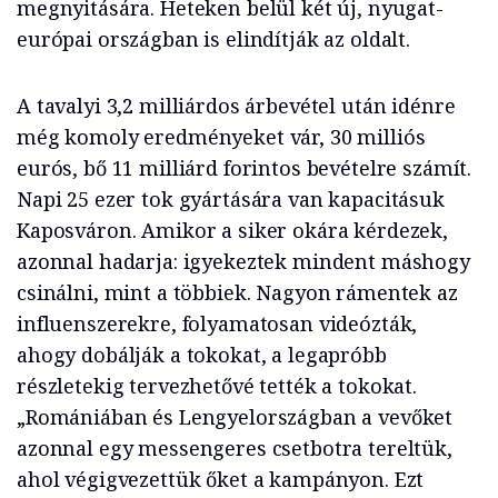
megnyitására. Heteken belül két új, nyugat-
európai országban is elindítják az oldalt.
A tavalyi 3,2 milliárdos árbevétel után idénre
még komoly eredményeket vár, 30 milliós
eurós, bő 11 milliárd forintos bevételre számít.
Napi 25 ezer tok gyártására van kapacitásuk
Kaposváron. Amikor a siker okára kérdezek,
azonnal hadarja: igyekeztek mindent máshogy
csinálni, mint a többiek. Nagyon rámentek az
influenszerekre, folyamatosan videózták,
ahogy dobálják a tokokat, a legapróbb
részletekig tervezhetővé tették a tokokat.
„Romániában és Lengyelországban a vevőket
azonnal egy messengeres csetbotra tereltük,
ahol végigvezettük őket a kampányon. Ezt