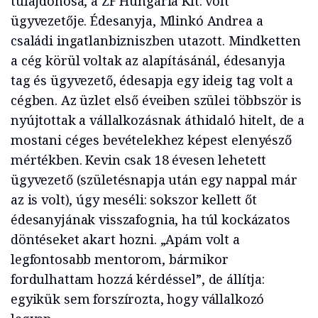
tulajdonosa, a ZF Hungária Kft. volt
ügyvezetője. Édesanyja, Mlinkó Andrea a
családi ingatlanbizniszben utazott. Mindketten
a cég körül voltak az alapításánál, édesanyja
tag és ügyvezető, édesapja egy ideig tag volt a
cégben. Az üzlet első éveiben szülei többször is
nyújtottak a vállalkozásnak áthidaló hitelt, de a
mostani céges bevételekhez képest elenyésző
mértékben. Kevin csak 18 évesen lehetett
ügyvezető (születésnapja után egy nappal már
az is volt), úgy meséli: sokszor kellett őt
édesanyjának visszafognia, ha túl kockázatos
döntéseket akart hozni. „Apám volt a
legfontosabb mentorom, bármikor
fordulhattam hozzá kérdéssel”, de állítja:
egyikük sem forszírozta, hogy vállalkozó