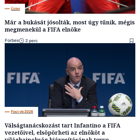
Üzlet
Már a bukását jósolták, most úgy tűnik, mégis
megmenekül a FIFA elnöke
Forbes
2 perc
Foci-vb 2026
Válságtanácskozást tart Infantino a FIFA
vezetőivel, elsöpörheti az elnököt a
világbajnokság kiárusításának terve