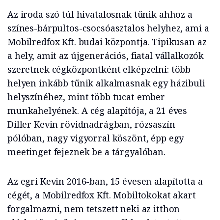
Az iroda szó túl hivatalosnak tűnik ahhoz a
színes-bárpultos-csocsóasztalos helyhez, ami a
Mobilredfox Kft. budai központja. Tipikusan az
a hely, amit az újgenerációs, fiatal vállalkozók
szeretnek cégközpontként elképzelni: több
helyen inkább tűnik alkalmasnak egy házibuli
helyszínéhez, mint több tucat ember
munkahelyének. A cég alapítója, a 21 éves
Diller Kevin rövidnadrágban, rózsaszín
pólóban, nagy vigyorral köszönt, épp egy
meetinget fejeznek be a tárgyalóban.
Az egri Kevin 2016-ban, 15 évesen alapította a
cégét, a Mobilredfox Kft. Mobiltokokat akart
forgalmazni, nem tetszett neki az itthon