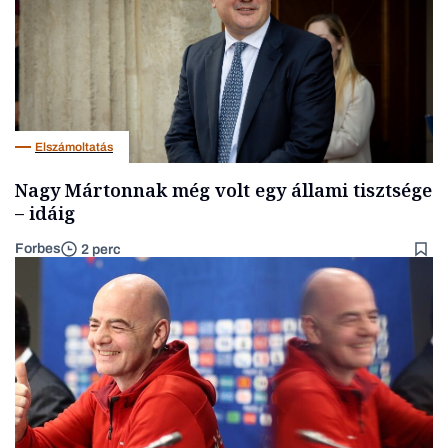
Elszámoltatás
Nagy Mártonnak még volt egy állami tisztsége
– idáig
Forbes
2 perc