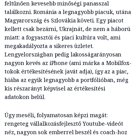
feltűnően kevesebb minőségi panasszal
találkozni. Románia a legnagyobb piacuk, utána
Magyarország és Szlovákia követi. Egy piacot
kellett csak bezárni, Ukrajnát, de nem a háború
miatt: a fogyasztói és piaci kultúra volt, ami
megakadályozta a sikeres üzletet.
Lengyelországban pedig lakosságarányosan
nagyon kevés az iPhone (ami márka a Mobilfox-
tokok értékesítésének javát adja), így az a piac,
hiába az egyik legnagyobb a portfólióban, még
kis részarányt képvisel az értékesítési
adatokon belül.
Úgy meséli, folyamatosan képzi magát:
rengeteg vállalkozásfejlesztő Youtube-videót
néz, nagyon sok emberrel beszél és coach-hoz