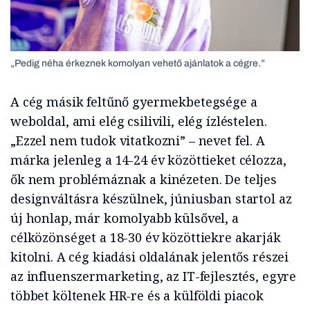
„Pedig néha érkeznek komolyan vehető ajánlatok a cégre.”
A cég másik feltűnő gyermekbetegsége a
weboldal, ami elég csilivili, elég ízléstelen.
„Ezzel nem tudok vitatkozni” – nevet fel. A
márka jelenleg a 14-24 év közöttieket célozza,
ők nem problémáznak a kinézeten. De teljes
designváltásra készülnek, júniusban startol az
új honlap, már komolyabb külsővel, a
célközönséget a 18-30 év közöttiekre akarják
kitolni. A cég kiadási oldalának jelentős részei
az influenszermarketing, az IT-fejlesztés, egyre
többet költenek HR-re és a külföldi piacok