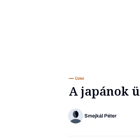
Üzlet
A japánok ü
Smejkál Péter