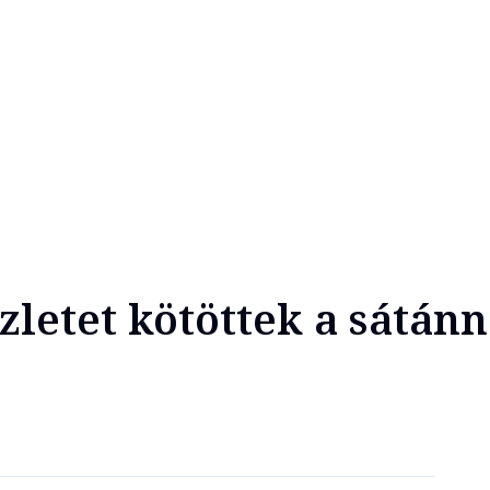
zletet kötöttek a sátánn