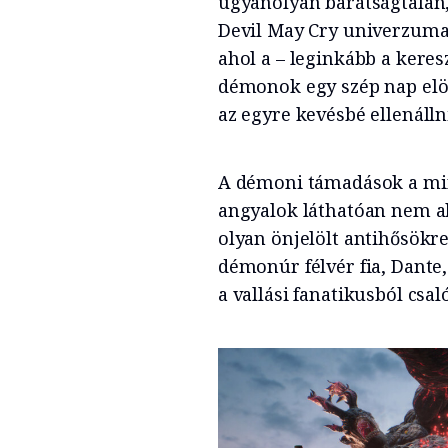
ugyanolyan barátságtalan, 
Devil May Cry univerzuma
ahol a – leginkább a keres
démonok egy szép nap elöz
az egyre kevésbé ellenáll
A démoni támadások a min
angyalok láthatóan nem a
olyan önjelölt antihősökre
démonúr félvér fia, Dante,
a vallási fanatikusból csa