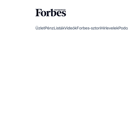
Üzlet
Pénz
Listák
Videók
Forbes-sztori
Hírlevelek
Podc