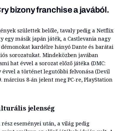
ry bizony franchise a javából.
yek születtek belőle, tavaly pedig a Netflix
ogy egy másik japán játék, a Castlevania nagy
a démonokat kardélre hányó Dante és barátai
ciós sorozatukat. Mindeközben javában
 ami hat évvel a sorozat előző játéka (DMC:
y évvel a történet legutóbbi felvonása (Devil
. március 8-án jelent meg PC-re, PlayStation
lturális jelenség
 rész eseményei után, a világ pedig