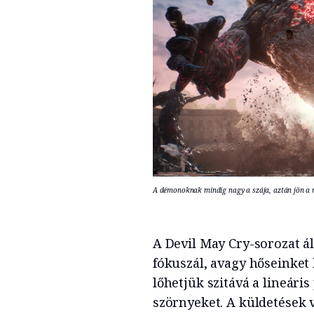
A démonoknak mindig nagy a szája, aztán jön a 
A Devil May Cry-sorozat ál
fókuszál, avagy hőseinket 
lőhetjük szitává a lineári
szörnyeket. A küldetések v