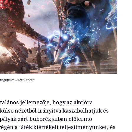
meglepetés – Kép: Capcom
talános jellemezője, hogy az akcióra
külső nézetből irányítva kaszabolhatjuk és
s pályák zárt buborékjaiban előtermő
égén a játék kiértékeli teljesítményünket, és