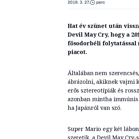
2019. 3. 27.
perc
Hat év szünet után vissz
Devil May Cry, hogy a 2
fősodorbéli folytatással
piacot.
Általában nem szerencsés,
ábrázolni, akiknek vajmi 
erős sztereotípiák és ross
azonban mintha immúnis l
ha Japánról van szó.
Super Mario egy két lábon 
szeretik, a Devil May Cry