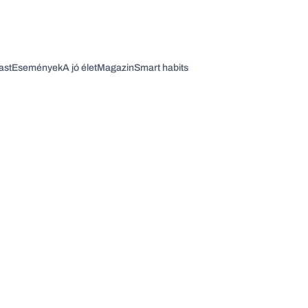
ast
Események
A jó élet
Magazin
Smart habits
Vagy fedezze fel a következő témákat
Üzlet
Pénz
Zöld
Legyél jobb!