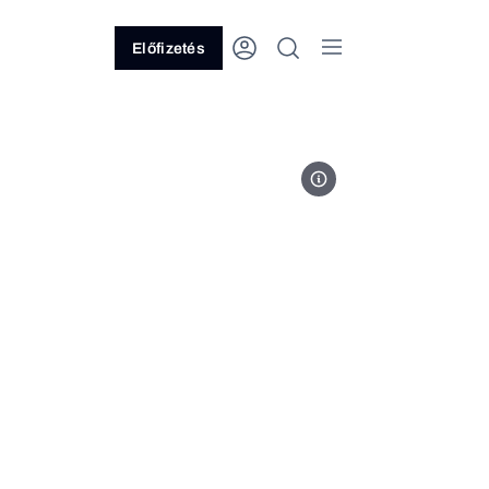
Előfizetés
Kép: a Devil May Cry 5 Faceboo