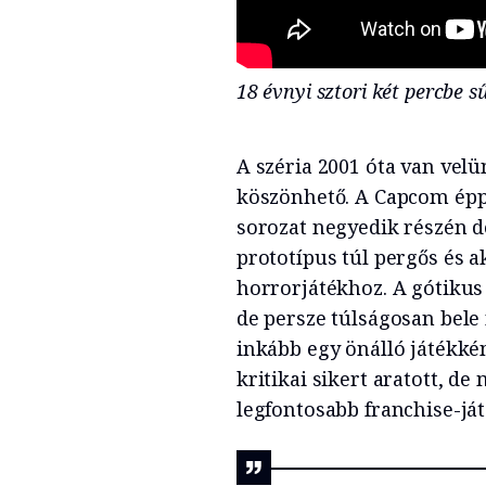
18 évnyi sztori két percbe s
A széria 2001 óta van velü
köszönhető. A Capcom épp 
sorozat negyedik részén d
prototípus túl pergős és a
horrorjátékhoz. A gótikus 
de persze túlságosan bele 
inkább egy önálló játékké
kritikai sikert aratott, d
legfontosabb franchise-ját 