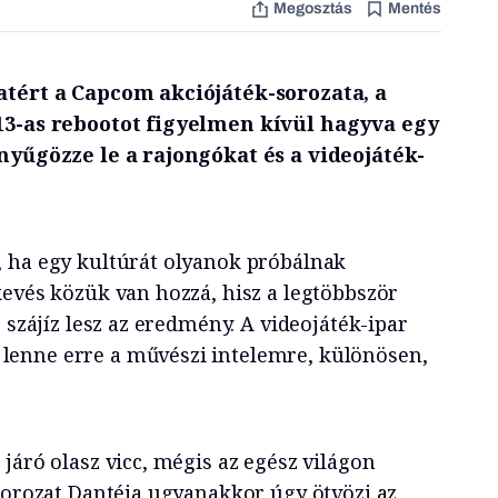
Megosztás
Mentés
atért a Capcom akciójáték-sorozata, a
013-as rebootot figyelmen kívül hagyva egy
 nyűgözze le a rajongókat és a videojáték-
 ha egy kultúrát olyanok próbálnak
kevés közük van hozzá, hisz a legtöbbször
z szájíz lesz az eredmény. A videojáték-ipar
enne erre a művészi intelemre, különösen,
járó olasz vicc, mégis az egész világon
-sorozat Dantéja ugyanakkor úgy ötvözi az