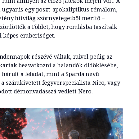
mint amilyen az előző játékok idején volt. A
 ugyanis egy poszt-apokaliptikus rémálom,
ztény hitvilág szörnyetegeiből merítő –
önlötték a Földet, hogy romlásba taszítsák
ni képes emberiséget.
dennapok részévé váltak, mivel pedig az
kartak beavatkozni a halandók öldöklésébe,
 hárult a feladat, mint a Sparda nevű
 a számkivetett fegyverspecialista Nico, vagy
lódott démonvadásszá vedlett Nero.