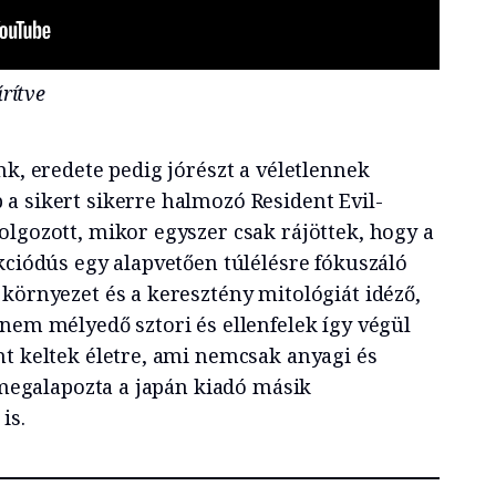
űrítve
nk, eredete pedig jórészt a véletlennek
a sikert sikerre halmozó Resident Evil-
olgozott, mikor egyszer csak rájöttek, hogy a
kciódús egy alapvetően túlélésre fókuszáló
környezet és a keresztény mitológiát idéző,
nem mélyedő sztori és ellenfelek így végül
nt keltek életre, ami nemcsak anyagi és
e megalapozta a japán kiadó másik
is.