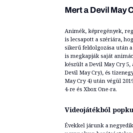
Mert a Devil May C
Animék, képregények, regén
is lecsapott a szériára, h
sikerű feldolgozása után 
is megkapják saját animá
készült a Devil May Cry 5,
Devil May Cry), és tizeneg
May Cry 4) után végül 2019
4-re és Xbox One-ra.
Videojátékból popku
Évekkel járunk a negyedik