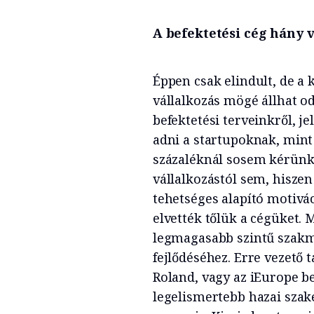
A befektetési cég hány v
Éppen csak elindult, de 
vállalkozás mögé állhat o
befektetési terveinkről, j
adni a startupoknak, mint
százaléknál sosem kérünk
vállalkozástól sem, hisze
tehetséges alapító motivác
elvették tőlük a cégüket.
legmagasabb szintű szakma
fejlődéséhez. Erre vezető 
Roland, vagy az iEurope be
legelismertebb hazai sza