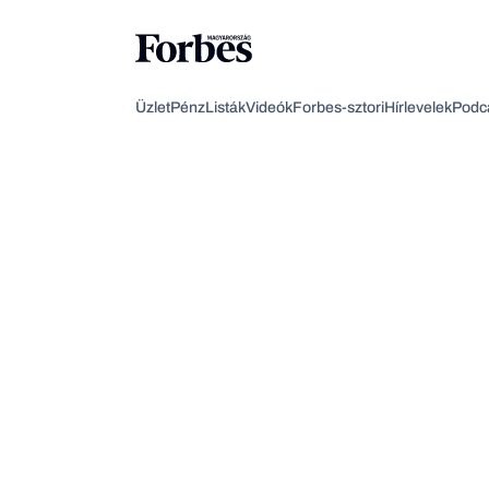
Üzlet
Pénz
Listák
Videók
Forbes-sztori
Hírlevelek
Podc