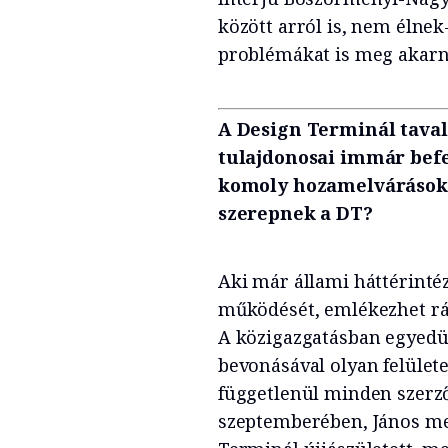
között arról is, nem élne
problémákat is meg akarna
A Design Terminál taval
tulajdonosai immár befe
komoly hozamelvárásokk
szerepnek a DT?
Aki már állami háttérinté
működését, emlékezhet rá,
A közigazgatásban egyedü
bevonásával olyan felülete
függetlenül minden szerz
szeptemberében, János mec