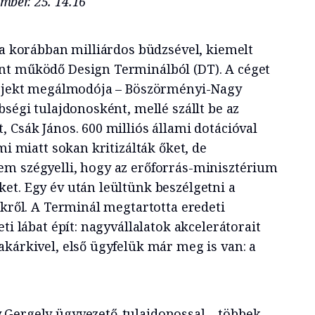
tember. 25. 14.16
 a korábban milliárdos büdzsével, kiemelt
nt működő Design Terminálból (DT). A céget
projekt megálmodója – Böszörményi-Nagy
bségi tulajdonosként, mellé szállt be az
 Csák János. 600 milliós állami dotációval
mi miatt sokan kritizálták őket, de
m szégyelli, hogy az erőforrás-minisztérium
et. Egy év után leültünk beszélgetni a
ekről. A Terminál megtartotta eredeti
ti lábat épít: nagyvállalatok akcelerátorait
akárkivel, első ügyfelük már meg is van: a
 Gergely ügyvezető-tulajdonossal – többek