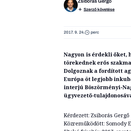
Zsiborás Gergő
Szerző követése
2017. 9. 24.
perc
Nagyon is érdekli őket, 
törekednek erős szakma
Dolgoznak a fordított ag
Európa öt legjobb inkub
interjú Böszörményi-Nag
ügyvezető-tulajdonosáva
Kérdezett: Zsiborás Gergő
Közreműködött: Somody E