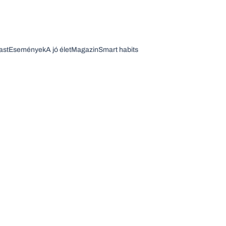
ast
Események
A jó élet
Magazin
Smart habits
Vagy fedezze fel a következő témákat
Üzlet
Pénz
Zöld
Legyél jobb!