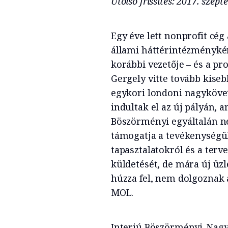
Utolsó frissítés: 2017. szep
Egy éve lett nonprofit cég
állami háttérintézményké
korábbi vezetője – és a 
Gergely vitte tovább kiseb
egykori londoni nagykövet,
indultak el az új pályán, a
Böszörményi egyáltalán ne
támogatja a tevékenységük
tapasztalatokról és a terv
küldetését, de mára új üzle
húzza fel, nem dolgoznak 
MOL.
Interjú Böszörményi-Nagy