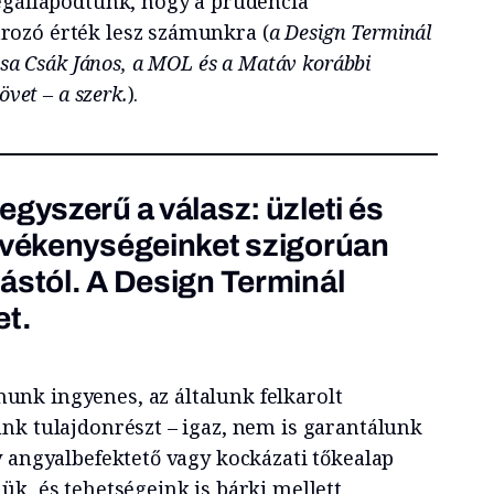
egállapodtunk, hogy a prudencia
ozó érték lesz számunkra (
a Design Terminál
osa Csák János, a MOL és a Matáv korábbi
övet – a szerk.
).
egyszerű a válasz: üzleti és
tevékenységeinket szigorúan
ástól. A Design Terminál
et.
nk ingyenes, az általunk felkarolt
nk tulajdonrészt – igaz, nem is garantálunk
y angyalbefektető vagy kockázati tőkealap
ük, és tehetségeink is bárki mellett