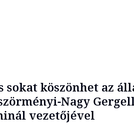
s sokat köszönhet az á
öszörményi-Nagy Gergell
inál vezetőjével