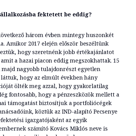
állalkozásba fektetett be eddig?
a következő három évben mintegy huszonkét
da. Amikor 2017 elején először beszéltünk
eleztük, hogy szeretnénk jobb értékajánlatot
 amit a hazai piacon eddig megszokhattak. 15
 majd nagyobb tulajdonrészt egyetlen
n láttuk, hogy az elmúlt években hány
ióját ölték meg azzal, hogy gyakorlatilag
 Még fontosabb, hogy a pénzeszközök mellett a
i támogatást biztosítjuk a portfoliócégek
tanácsadóink, köztük az IND-alapító Pecsenye
fektetési igazgatójaként az egyik
kembernek számító Kovács Miklós neve is