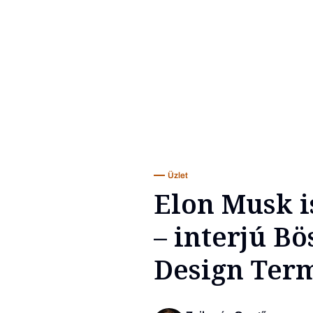
Üzlet
Elon Musk i
– interjú B
Design Term