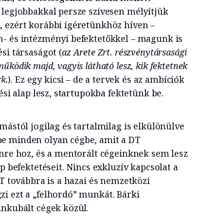
 legjobbakkal persze szívesen mélyítjük
 ezért korábbi ígéretünkhöz híven –
- és intézményi befektetőkkel – magunk is
si társaságot (
az Arete Zrt. részvénytársasági
ködik majd, vagyis látható lesz, kik fektetnek
rk.
). Ez egy kicsi – de a tervek és az ambíciók
ési alap lesz, startupokba fektetünk be.
mástól jogilag és tartalmilag is elkülönülve
e minden olyan cégbe, amit a DT
ínre hoz, és a mentorált cégeinknek sem lesz
p befektetéseit. Nincs exkluzív kapcsolat a
DT továbbra is a hazai és nemzetközi
i ezt a „felhordó” munkát. Bárki
inkubált cégek közül.