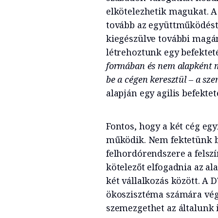
elkötelezhetik magukat. A
tovább az együttműködést,
kiegészülve további magán
létrehoztunk egy befekteté
formában és nem alapként mű
be a cégen keresztül – a sze
alapján egy agilis befektet
Fontos, hogy a két cég egy
működik. Nem fektetünk b
felhordórendszere a felsz
kötelezőt elfogadnia az ala
két vállalkozás között. A 
ökoszisztéma számára végz
szemezgethet az általunk 