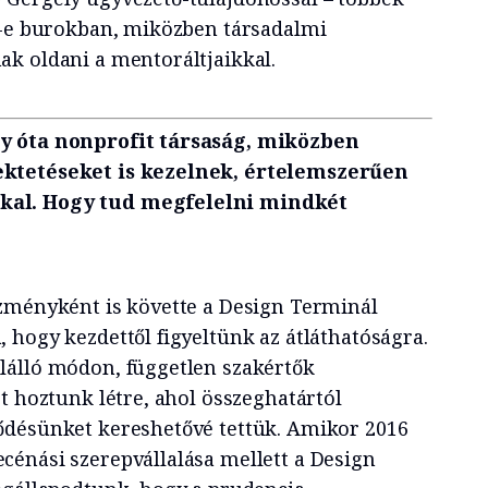
k-e burokban, miközben társadalmi
k oldani a mentoráltjaikkal.
y óta nonprofit társaság, miközben
ktetéseket is kezelnek, értelemszerűen
al. Hogy tud megfelelni mindkét
zményként is követte a Design Terminál
 hogy kezdettől figyeltünk az átláthatóságra.
lálló módon, független szakértők
t hoztunk létre, ahol összeghatártól
ődésünket kereshetővé tettük. Amikor 2016
énási szerepvállalása mellett a Design