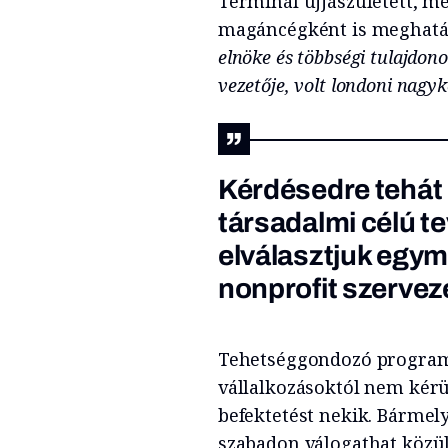
Terminál újjászületett, m
magáncégként is meghatár
elnöke és többségi tulajdon
vezetője, volt londoni nagyk
Kérdésedre tehát 
társadalmi célú 
elválasztjuk egym
nonprofit szervez
Tehetséggondozó programu
vállalkozásoktól nem kérü
befektetést nekik. Bármel
szabadon válogathat közül