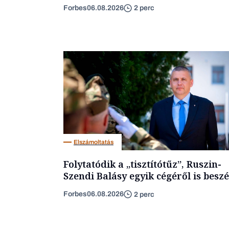
Forbes
06.08.2026
2 perc
Elszámoltatás
Folytatódik a „tisztítótűz”, Ruszin-
Szendi Balásy egyik cégéről is beszé
Forbes
06.08.2026
2 perc