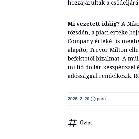
hozzájárultak a csődeljár
Mi vezetett idáig?
A Niko
tőzsdén, a piaci értéke b
Company értékét is meghal
alapító, Trevor Milton el
befektetői bizalmat. A múl
millió dollár készpénzzel 
adóssággal rendelkezik. R
2025. 2. 20.
perc
Üzlet