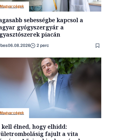
Magyar cégek
gasabb sebességbe kapcsol a
gyar gyógyszergyár a
gyasztószerek piacán
rbes
06.08.2026
2 perc
Magyar cégek
t kell élned, hogy elhidd:
ületrombolásig fajult a vita