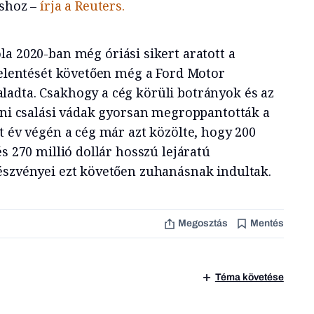
áshoz –
írja a Reuters.
la 2020-ban még óriási sikert aratott a
ejelentését követően még a Ford Motor
adta. Csakhogy a cég körüli botrányok és az
leni csalási vádak gyorsan megroppantották a
t év végén a cég már azt közölte, hogy 200
és 270 millió dollár hosszú lejáratú
észvényei ezt követően zuhanásnak indultak.
Megosztás
Mentés
Téma követése