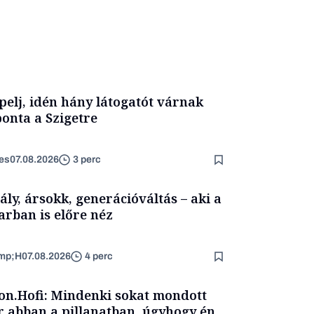
pelj, idén hány látogatót várnak
onta a Szigetre
es
07.08.2026
3 perc
ály, ársokk, generációváltás – aki a
arban is előre néz
mp;H
07.08.2026
4 perc
on.Hofi: Mindenki sokat mondott
 abban a pillanatban, úgyhogy én