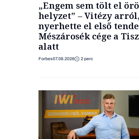
„Engem sem tölt el ör
helyzet” – Vitézy arró
nyerhette el első tende
Mészárosék cége a Ti
alatt
Forbes
07.08.2026
2 perc