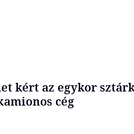
t kért az egykor sztár
kamionos cég