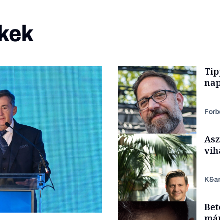
kek
Tip
nap
Forb
Asz
vih
K&a
Bet
Kultúra
már