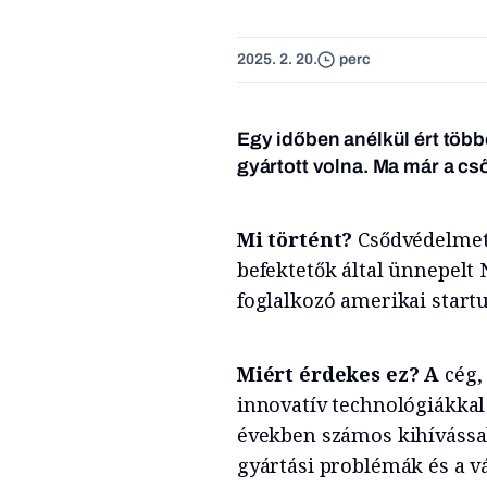
2025. 2. 20.
perc
Egy időben anélkül ért többe
gyártott volna. Ma már a c
Mi történt?
Csődvédelmet
befektetők által ünnepelt 
foglalkozó amerikai startu
Miért érdekes ez? A
cég,
innovatív technológiákkal 
években számos kihívással
gyártási problémák és a v