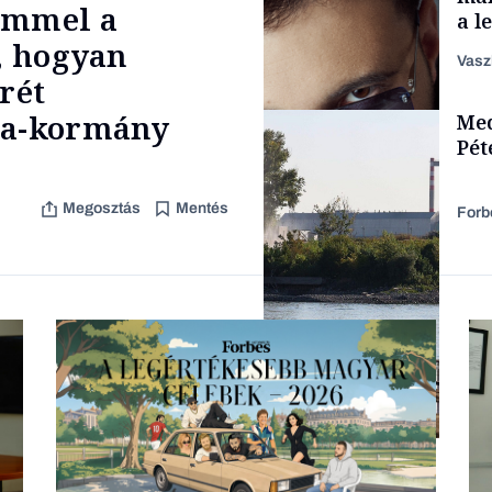
ömmel a
a l
aka
l, hogyan
Vasz
rét
TÁMOGATÓI
sza-kormány
Med
TARTALOM
Pét
Megosztás
Mentés
Forb
Forbes-sztori
Energia