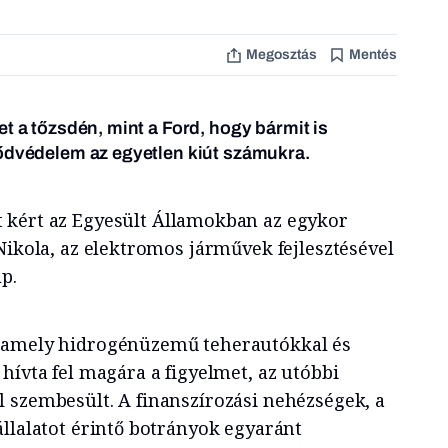
Megosztás
Mentés
t a tőzsdén, mint a Ford, hogy bármit is
sődvédelem az egyetlen kiút számukra.
 kért az Egyesült Államokban az egykor
Nikola, az elektromos járművek fejlesztésével
p.
 amely hidrogénüzemű teherautókkal és
hívta fel magára a figyelmet, az utóbbi
 szembesült. A finanszírozási nehézségek, a
állalatot érintő botrányok egyaránt