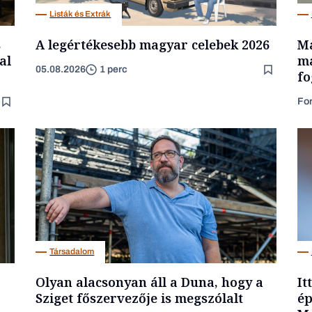
Listák és Extrák
s
A legértékesebb magyar celebek 2026
Ma
al
ma
05.08.2026
1 perc
fo
Fo
Társadalom
Olyan alacsonyan áll a Duna, hogy a
It
Sziget főszervezője is megszólalt
ép