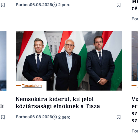
Mé
Forbes
06.08.2026
2 perc
cé
Fo
Társadalom
Nemsokára kiderül, kit jelöl
Vi
lt
köztársasági elnöknek a Tisza
er
sz
Forbes
06.08.2026
2 perc
sz
Fo