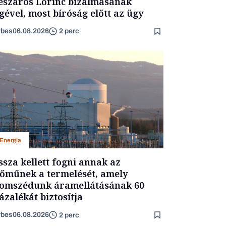
száros Lőrinc bizalmasának
gével, most bíróság előtt az ügy
rbes
06.08.2026
2 perc
Energia
ssza kellett fogni annak az
őműnek a termelését, amely
omszédunk áramellátásának 60
ázalékát biztosítja
rbes
06.08.2026
2 perc