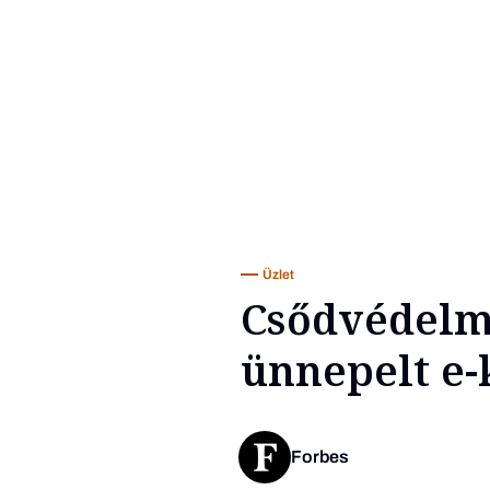
Üzlet
Csődvédelme
ünnepelt e-
Forbes