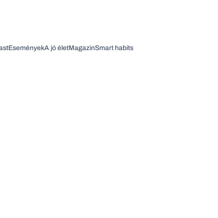
ast
Események
A jó élet
Magazin
Smart habits
Vagy fedezze fel a következő témákat
Üzlet
Pénz
Zöld
Legyél jobb!