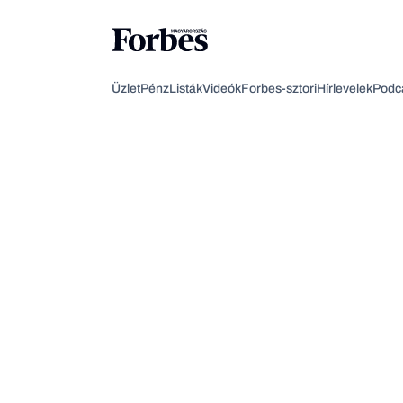
Üzlet
Pénz
Listák
Videók
Forbes-sztori
Hírlevelek
Podc