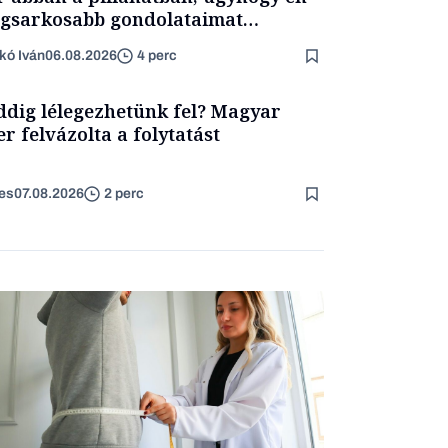
egsarkosabb gondolataimat
rtam kimondani
kó Iván
06.08.2026
4 perc
dig lélegezhetünk fel? Magyar
er felvázolta a folytatást
es
07.08.2026
2 perc