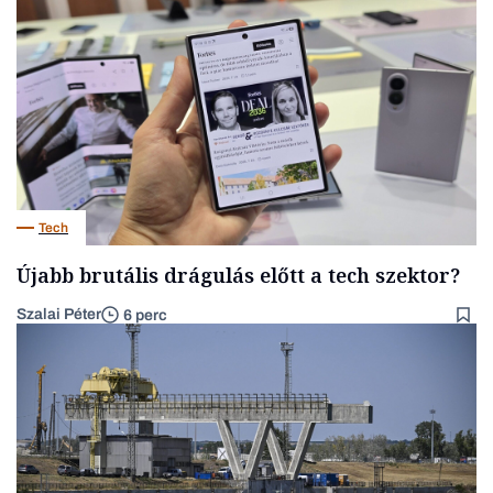
Tech
Újabb brutális drágulás előtt a tech szektor?
Szalai Péter
6 perc