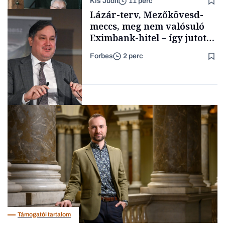
Kis Judit
11 perc
fűszersztori
Támogatói tartalom
Lázár-terv, Mezőkövesd-
meccs, meg nem valósuló
Eximbank-hitel – így jutott
el a bezárásig a 70 éves
Forbes
2 perc
téglagyár
Családi
vállalkozások
Magyar cégek
Támogatói tartalom