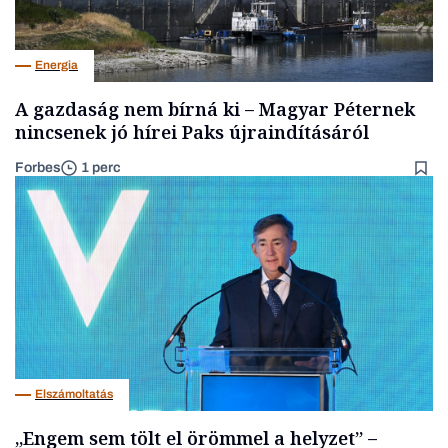
Energia
A gazdaság nem bírná ki – Magyar Péternek
nincsenek jó hírei Paks újraindításáról
Forbes
1 perc
Elszámoltatás
„Engem sem tölt el örömmel a helyzet” –