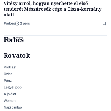
Vitézy arról, hogyan nyerhette el első
tenderét Mészárosék cége a Tisza-kormány
alatt
Forbes
2 perc
Rovatok
Podcast
Üzlet
Pénz
Legyél jobb
A jó élet
Women
Napi címlap