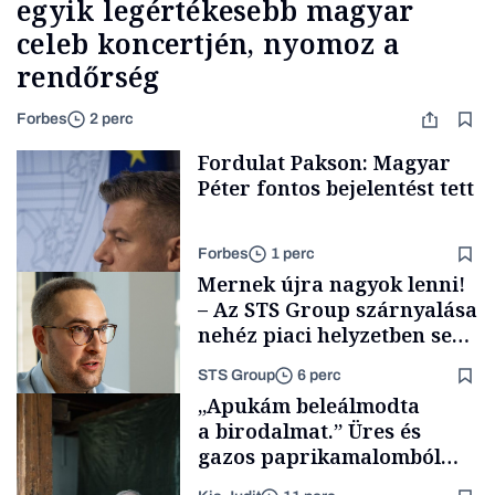
egyik legértékesebb magyar
celeb koncertjén, nyomoz a
rendőrség
Forbes
2 perc
Fordulat Pakson: Magyar
Péter fontos bejelentést tett
Forbes
1 perc
Mernek újra nagyok lenni!
– Az STS Group szárnyalása
nehéz piaci helyzetben sem
lassult
STS Group
6 perc
Energia
„Apukám beleálmodta
a birodalmat.” Üres és
gazos paprikamalomból
lett az igazi családi