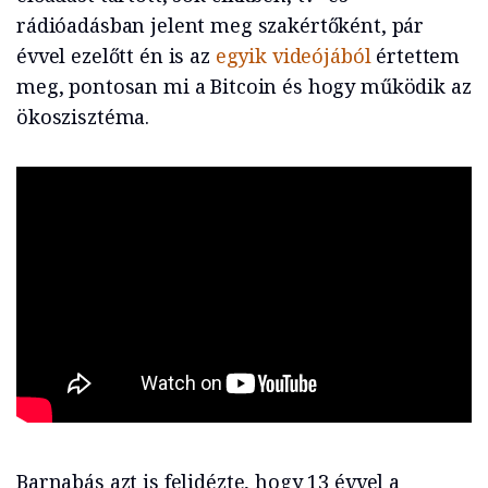
rádióadásban jelent meg szakértőként, pár
évvel ezelőtt én is az
egyik videójából
értettem
meg, pontosan mi a Bitcoin és hogy működik az
ökoszisztéma.
Barnabás azt is felidézte, hogy 13 évvel a