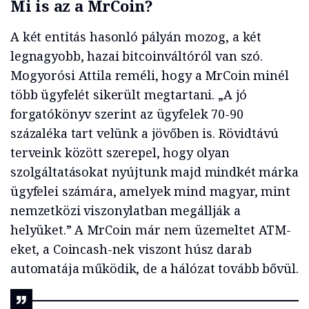
Mi is az a MrCoin?
A két entitás hasonló pályán mozog, a két
legnagyobb, hazai bitcoinváltóról van szó.
Mogyorósi Attila reméli, hogy a MrCoin minél
több ügyfelét sikerült megtartani. „A jó
forgatókönyv szerint az ügyfelek 70-90
százaléka tart velünk a jövőben is. Rövidtávú
terveink között szerepel, hogy olyan
szolgáltatásokat nyújtunk majd mindkét márka
ügyfelei számára, amelyek mind magyar, mint
nemzetközi viszonylatban megállják a
helyüket.” A MrCoin már nem üzemeltet ATM-
eket, a Coincash-nek viszont húsz darab
automatája működik, de a hálózat tovább bővül.