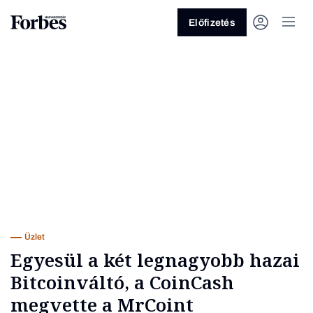
Előfizetés
Vagy fedezze fel a következő
témákat
Üzlet
Pénz
Zöld
Legyél jobb!
Üzlet
Egyesül a két legnagyobb hazai
Bitcoinváltó, a CoinCash
megvette a MrCoint