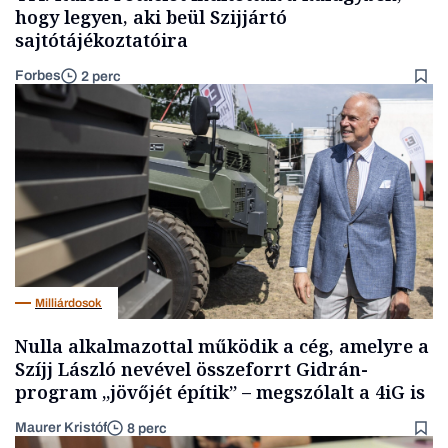
hogy legyen, aki beül Szijjártó
sajtótájékoztatóira
Forbes
2 perc
Milliárdosok
Nulla alkalmazottal működik a cég, amelyre a
Szíjj László nevével összeforrt Gidrán-
program „jövőjét építik” – megszólalt a 4iG is
Maurer Kristóf
8 perc