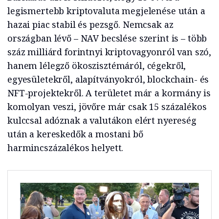
legismertebb kriptovaluta megjelenése után a
hazai piac stabil és pezsgő. Nemcsak az
országban lévő – NAV becslése szerint is – több
száz milliárd forintnyi kriptovagyonról van szó,
hanem lélegző ökoszisztémáról, cégekről,
egyesületekről, alapítványokról, blockchain- és
NFT-projektekről. A területet már a kormány is
komolyan veszi, jövőre már csak 15 százalékos
kulccsal adóznak a valutákon elért nyereség
után a kereskedők a mostani bő
harmincszázalékos helyett.