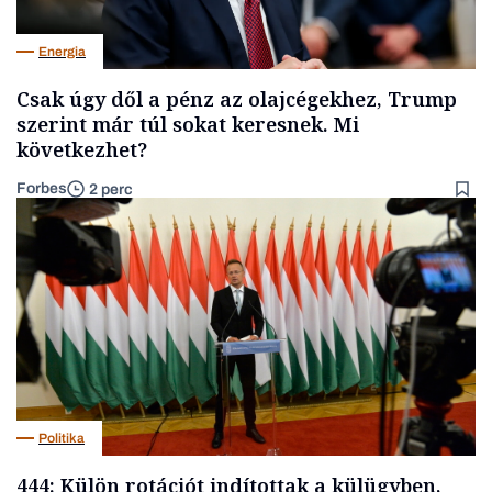
Energia
Csak úgy dől a pénz az olajcégekhez, Trump
szerint már túl sokat keresnek. Mi
következhet?
Forbes
2 perc
Politika
444: Külön rotációt indítottak a külügyben,