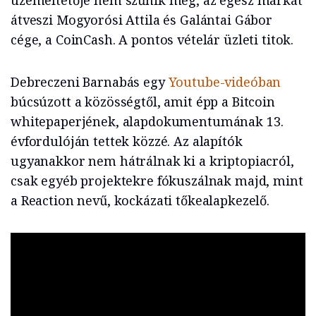
üzemeltetője nem szűnik meg, az egész márkát
átveszi Mogyorósi Attila és Galántai Gábor
cége, a CoinCash. A pontos vételár üzleti titok.
Debreczeni Barnabás egy
Youtube-videóban
búcsúzott a közösségtől, amit épp a Bitcoin
whitepaperjének, alapdokumentumának 13.
évfordulóján tettek közzé. Az alapítók
ugyanakkor nem hátrálnak ki a kriptopiacról,
csak egyéb projektekre fókuszálnak majd, mint
a Reaction nevű, kockázati tőkealapkezelő.