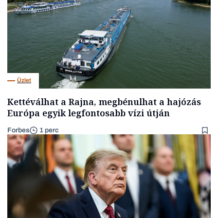
Üzlet
Kettéválhat a Rajna, megbénulhat a hajózás
Európa egyik legfontosabb vízi útján
Forbes
1 perc