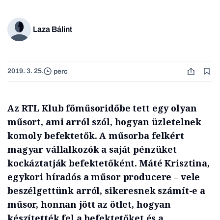
Laza Bálint
2019. 3. 25.
perc
Az RTL Klub főműsoridőbe tett egy olyan
műsort, ami arról szól, hogyan üzletelnek
komoly befektetők. A műsorba felkért
magyar vállalkozók a saját pénzüket
kockáztatják befektetőként. Máté Krisztina,
egykori híradós a műsor producere – vele
beszélgettünk arról, sikeresnek számít-e a
műsor, honnan jött az ötlet, hogyan
készítették fel a befektetőket és a