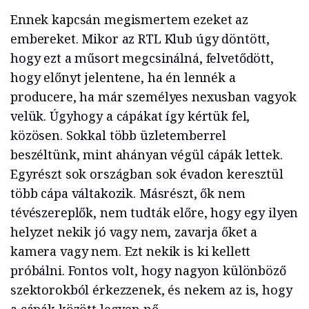
Ennek kapcsán megismertem ezeket az
embereket. Mikor az RTL Klub úgy döntött,
hogy ezt a műsort megcsinálná, felvetődött,
hogy előnyt jelentene, ha én lennék a
producere, ha már személyes nexusban vagyok
velük. Úgyhogy a cápákat így kértük fel,
közösen. Sokkal több üzletemberrel
beszéltünk, mint ahányan végül cápák lettek.
Egyrészt sok országban sok évadon keresztül
több cápa váltakozik. Másrészt, ők nem
tévészereplők, nem tudták előre, hogy egy ilyen
helyzet nekik jó vagy nem, zavarja őket a
kamera vagy nem. Ezt nekik is ki kellett
próbálni. Fontos volt, hogy nagyon különböző
szektorokból érkezzenek, és nekem az is, hogy