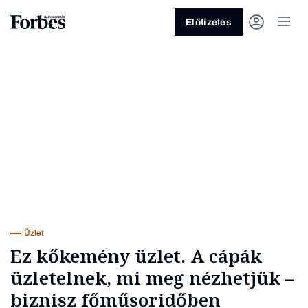
Előfizetés
Vagy fedezze fel a következő
témákat
Üzlet
Pénz
Zöld
Legyél jobb!
Üzlet
Ez kőkemény üzlet. A cápák
üzletelnek, mi meg nézhetjük –
biznisz főműsoridőben