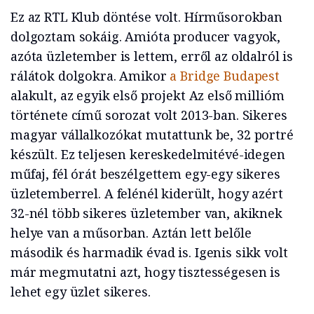
Ez az RTL Klub döntése volt. Hírműsorokban
dolgoztam sokáig. Amióta producer vagyok,
azóta üzletember is lettem, erről az oldalról is
rálátok dolgokra. Amikor
a Bridge Budapest
alakult, az egyik első projekt Az első millióm
története című sorozat volt 2013-ban. Sikeres
magyar vállalkozókat mutattunk be, 32 portré
készült. Ez teljesen kereskedelmitévé-idegen
műfaj, fél órát beszélgettem egy-egy sikeres
üzletemberrel. A felénél kiderült, hogy azért
32-nél több sikeres üzletember van, akiknek
helye van a műsorban. Aztán lett belőle
második és harmadik évad is. Igenis sikk volt
már megmutatni azt, hogy tisztességesen is
lehet egy üzlet sikeres.