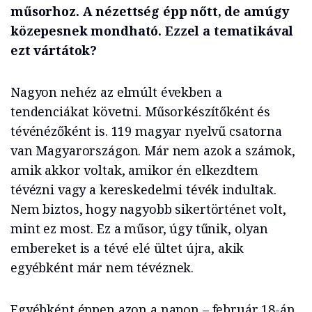
műsorhoz. A nézettség épp nőtt, de amúgy
közepesnek mondható. Ezzel a tematikával
ezt vártátok?
Nagyon nehéz az elmúlt években a
tendenciákat követni. Műsorkészítőként és
tévénézőként is. 119 magyar nyelvű csatorna
van Magyarországon. Már nem azok a számok,
amik akkor voltak, amikor én elkezdtem
tévézni vagy a kereskedelmi tévék indultak.
Nem biztos, hogy nagyobb sikertörténet volt,
mint ez most. Ez a műsor, úgy tűnik, olyan
embereket is a tévé elé ültet újra, akik
egyébként már nem tévéznek.
Egyébként éppen azon a napon – február 18-án