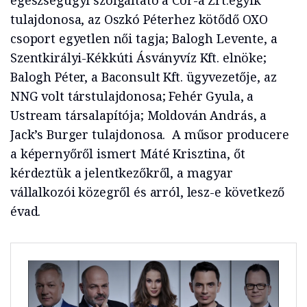
egészségügyi szolgáltató a Cor-a Zrt.egyik
tulajdonosa, az Oszkó Péterhez kötődő OXO
csoport egyetlen női tagja; Balogh Levente, a
Szentkirályi-Kékkúti Ásványvíz Kft. elnöke;
Balogh Péter, a Baconsult Kft. ügyvezetője, az
NNG volt társtulajdonosa; Fehér Gyula, a
Ustream társalapítója; Moldován András, a
Jack’s Burger tulajdonosa. A műsor producere
a képernyőről ismert Máté Krisztina, őt
kérdeztük a jelentkezőkről, a magyar
vállalkozói közegről és arról, lesz-e következő
évad.