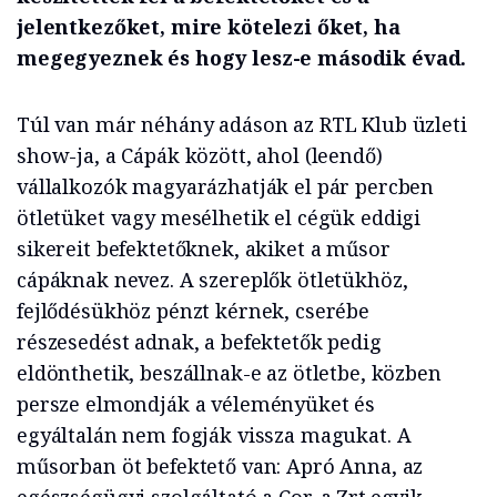
jelentkezőket, mire kötelezi őket, ha
megegyeznek és hogy lesz-e második évad.
Túl van már néhány adáson az RTL Klub üzleti
show-ja, a Cápák között, ahol (leendő)
vállalkozók magyarázhatják el pár percben
ötletüket vagy mesélhetik el cégük eddigi
sikereit befektetőknek, akiket a műsor
cápáknak nevez. A szereplők ötletükhöz,
fejlődésükhöz pénzt kérnek, cserébe
részesedést adnak, a befektetők pedig
eldönthetik, beszállnak-e az ötletbe, közben
persze elmondják a véleményüket és
egyáltalán nem fogják vissza magukat. A
műsorban öt befektető van: Apró Anna, az