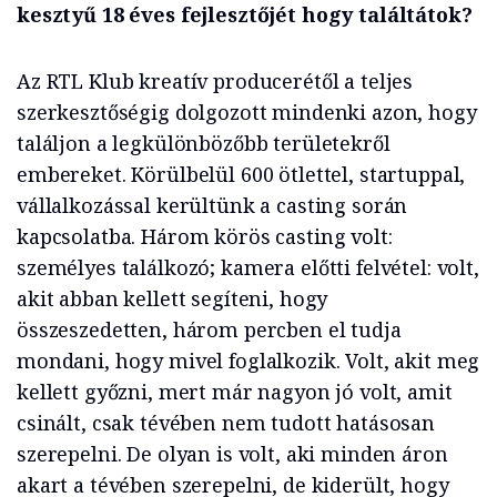
kesztyű 18 éves fejlesztőjét hogy találtátok?
Az RTL Klub kreatív producerétől a teljes
szerkesztőségig dolgozott mindenki azon, hogy
találjon a legkülönbözőbb területekről
embereket. Körülbelül 600 ötlettel, startuppal,
vállalkozással kerültünk a casting során
kapcsolatba. Három körös casting volt:
személyes találkozó; kamera előtti felvétel: volt,
akit abban kellett segíteni, hogy
összeszedetten, három percben el tudja
mondani, hogy mivel foglalkozik. Volt, akit meg
kellett győzni, mert már nagyon jó volt, amit
csinált, csak tévében nem tudott hatásosan
szerepelni. De olyan is volt, aki minden áron
akart a tévében szerepelni, de kiderült, hogy