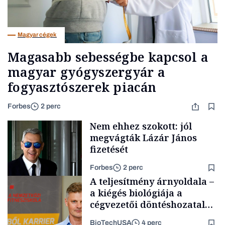
Magyar cégek
Magasabb sebességbe kapcsol a
magyar gyógyszergyár a
fogyasztószerek piacán
Forbes
2 perc
Nem ehhez szokott: jól
megvágták Lázár János
fizetését
Forbes
2 perc
A teljesítmény árnyoldala –
a kiégés biológiája a
cégvezetői döntéshozatal
mögött
BioTechUSA
4 perc