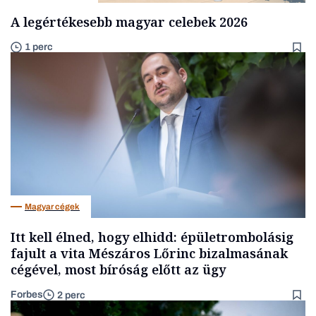
A legértékesebb magyar celebek 2026
1 perc
Magyar cégek
Itt kell élned, hogy elhidd: épületrombolásig
fajult a vita Mészáros Lőrinc bizalmasának
cégével, most bíróság előtt az ügy
Forbes
2 perc