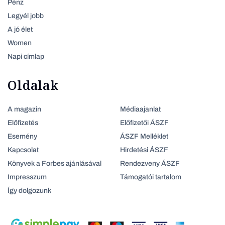
Pénz
Legyél jobb
A jó élet
Women
Napi címlap
Oldalak
A magazin
Médiaajanlat
Előfizetés
Előfizetői ÁSZF
Esemény
ÁSZF Melléklet
Kapcsolat
Hirdetési ÁSZF
Könyvek a Forbes ajánlásával
Rendezveny ÁSZF
Impresszum
Támogatói tartalom
Így dolgozunk