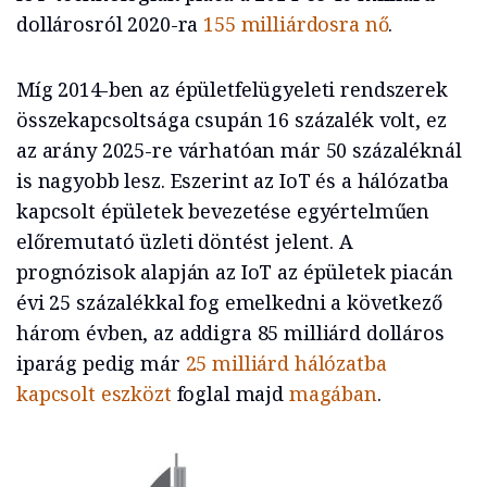
dollárosról 2020-ra
155 milliárdosra nő
.
Míg 2014-ben az épületfelügyeleti rendszerek
összekapcsoltsága csupán 16 százalék volt, ez
az arány 2025-re várhatóan már 50 százaléknál
is nagyobb lesz. Eszerint az IoT és a hálózatba
kapcsolt épületek bevezetése egyértelműen
előremutató üzleti döntést jelent. A
prognózisok alapján az IoT az épületek piacán
évi 25 százalékkal fog emelkedni a következő
három évben, az addigra 85 milliárd dolláros
iparág pedig már
25 milliárd hálózatba
kapcsolt eszközt
foglal majd
magában
.