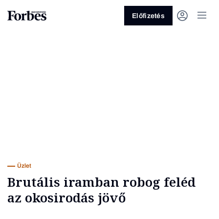
Előfizetés
Vagy fedezze fel a következő
témákat
Üzlet
Pénz
Zöld
Legyél jobb!
Üzlet
Brutális iramban robog feléd
az okosirodás jövő