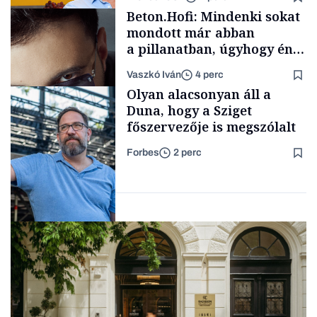
Politika
Beton.Hofi: Mindenki sokat
mondott már abban
a pillanatban, úgyhogy én
a legsarkosabb
Vaszkó Iván
4 perc
gondolataimat akartam
Content Lab HUB
Olyan alacsonyan áll a
kimondani
Duna, hogy a Sziget
főszervezője is megszólalt
Forbes
2 perc
Forbes-sztori
Társadalom