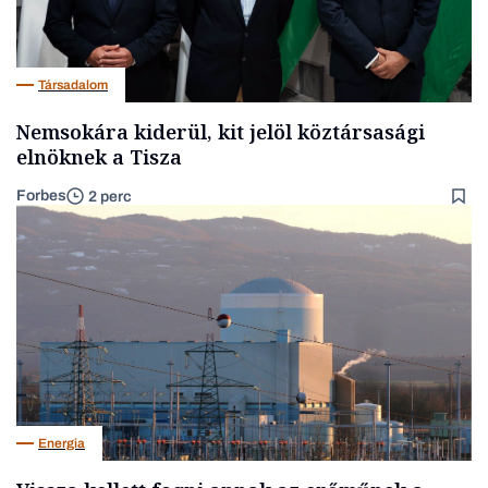
Társadalom
Nemsokára kiderül, kit jelöl köztársasági
elnöknek a Tisza
Forbes
2 perc
Energia