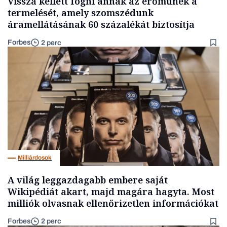
Vissza kellett fogni annak az erőműnek a
termelését, amely szomszédunk
áramellátásának 60 százalékát biztosítja
Forbes
2 perc
Milliárdosok
A világ leggazdagabb embere saját
Wikipédiát akart, majd magára hagyta. Most
milliók olvasnak ellenőrizetlen információkat
Forbes
2 perc