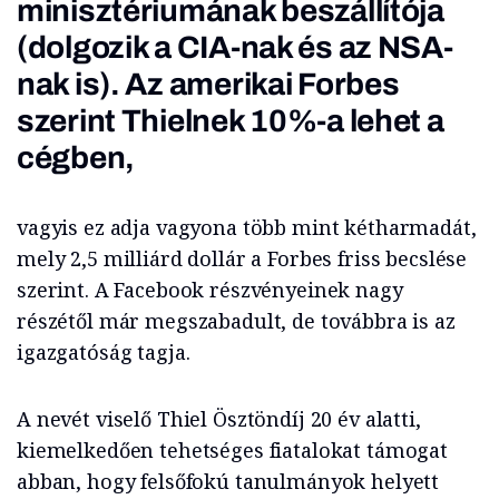
minisztériumának beszállítója
(dolgozik a CIA-nak és az NSA-
nak is). Az amerikai Forbes
szerint Thielnek 10%-a lehet a
cégben,
vagyis ez adja vagyona több mint kétharmadát,
mely 2,5 milliárd dollár a Forbes friss becslése
szerint. A Facebook részvényeinek nagy
részétől már megszabadult, de továbbra is az
igazgatóság tagja.
A nevét viselő Thiel Ösztöndíj 20 év alatti,
kiemelkedően tehetséges fiatalokat támogat
abban, hogy felsőfokú tanulmányok helyett