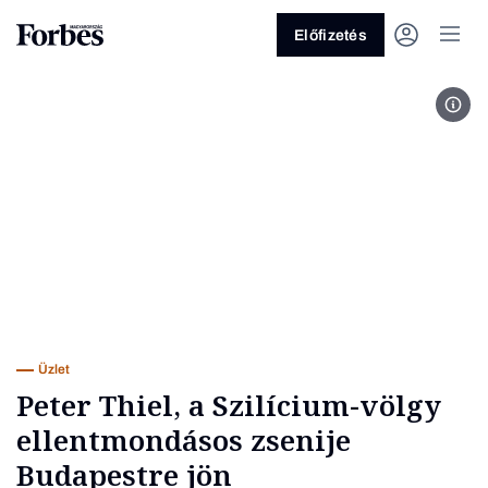
Előfizetés
Pete
Vagy fedezze fel a következő
témákat
Üzlet
Pénz
Zöld
Legyél jobb!
Üzlet
Peter Thiel, a Szilícium-völgy
ellentmondásos zsenije
Budapestre jön