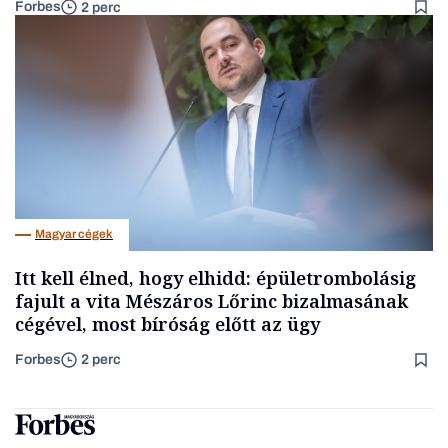
Forbes
2 perc
Magyar cégek
Itt kell élned, hogy elhidd: épületrombolásig
fajult a vita Mészáros Lőrinc bizalmasának
cégével, most bíróság előtt az ügy
Forbes
2 perc