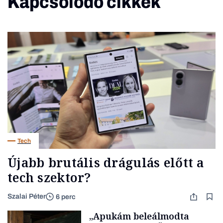
Kapcsolódó cikkek
Tech
Újabb brutális drágulás előtt a
tech szektor?
Szalai Péter
6 perc
„Apukám beleálmodta