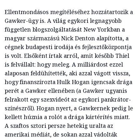
Ellentmondásos megítéléséhez hozzátartozik a
Gawker-ügy is. A világ egykori legnagyobb
független blogszolgáltatását New Yorkban a
magyar származású Nick Denton alapította, a
cégnek budapesti irodája és fejlesztőközpontja
is volt. Elsőként írtak arról, amit később Thiel
is felvállalt: hogy meleg. A milliárdost ezzel
alaposan feldühítették, aki azzal vágott vissza,
hogy finanszírozta Hulk Hogan igencsak drága
perét a Gawker ellenében (a Gawker ugyanis
felrakott egy szexvideót az egykori pankrátor-
színészről). Hogan nyert, a Gawkernek pedig le
kellett húznia a rolót a drága kártérítés miatt.
A szaftos sztori persze hetekig uralta az
amerikai médiát, de sokan azzal vádolták