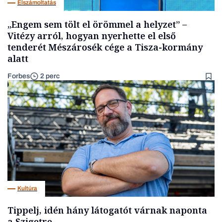
Elszámoltatás
„Engem sem tölt el örömmel a helyzet” –
Vitézy arról, hogyan nyerhette el első
tenderét Mészárosék cége a Tisza-kormány
alatt
Forbes
2 perc
Kultúra
Tippelj, idén hány látogatót várnak naponta
a Szigetre