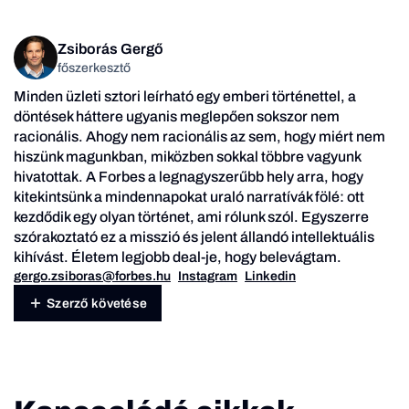
Zsiborás Gergő
főszerkesztő
Minden üzleti sztori leírható egy emberi történettel, a
döntések háttere ugyanis meglepően sokszor nem
racionális. Ahogy nem racionális az sem, hogy miért nem
hiszünk magunkban, miközben sokkal többre vagyunk
hivatottak. A Forbes a legnagyszerűbb hely arra, hogy
kitekintsünk a mindennapokat uraló narratívák fölé: ott
kezdődik egy olyan történet, ami rólunk szól. Egyszerre
szórakoztató ez a misszió és jelent állandó intellektuális
kihívást. Életem legjobb deal-je, hogy belevágtam.
gergo.zsiboras@forbes.hu
Instagram
Linkedin
Szerző követése