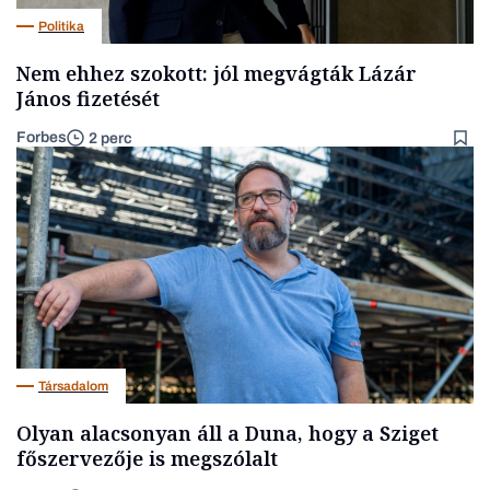
Politika
Nem ehhez szokott: jól megvágták Lázár
János fizetését
Forbes
2 perc
Társadalom
Olyan alacsonyan áll a Duna, hogy a Sziget
főszervezője is megszólalt