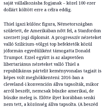
saját vállalkozásba fogjanak – közel 100 ezer
dollárt költött erre a célra eddig.
Thiel igazi különc figura, Németországban
született, de Amerikában nőtt fel, a Stanfordon
szerzett jogi diplomát. A progresszív nézeteket
valló Szilícium-völgyi top befektetők közül
jóformán egyedüliként támogatta Donald
Trumpot. Ezzel együtt is az alapvetően
libertariánus nézeteket valló Thiel a
republikánus pártelit keményvonalas tagjait is
képes volt meghökkenteni: 2016-ban a
cleveland-i konvención állva tapsolták, mikor
arról beszélt, nemcsak büszke amerikai, de
büszke meleg is. Előtte ilyet korábban senki
nem tett, a közönség állva tapsolta. (A beszéd