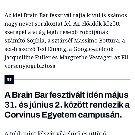
Az idei Brain Bar fesztivál rajta kívül is számos
nagy nevet sorakoztat fel. Az előadók között
szerepel a világ leghíresebb robotjának
számító Sophia, a sztárséf Massimo Bottura, a
sci-fi szerző Ted Chiang, a Google-alelnök
Jacquelline Fuller és Margrethe Vestager, az EU
versenyjogi biztosa.
A Brain Bar fesztivált idén május
31. és június 2. között rendezik a
Corvinus Egyetem campusán.
A több mint félszáz világhírű és úttörő