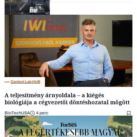
Energia
Content Lab HUB
A teljesítmény árnyoldala – a kiégés
biológiája a cégvezetői döntéshozatal mögött
BioTechUSA
4 perc