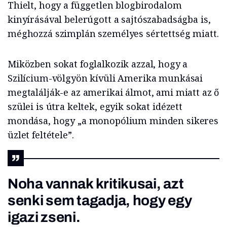
Thielt, hogy a független blogbirodalom
kinyírásával belerúgott a sajtószabadságba is,
méghozzá szimplán személyes sértettség miatt.
Miközben sokat foglalkozik azzal, hogy a
Szilícium-völgyön kívüli Amerika munkásai
megtalálják-e az amerikai álmot, ami miatt az ő
szülei is útra keltek, egyik sokat idézett
mondása, hogy „a monopólium minden sikeres
üzlet feltétele”.
Noha vannak kritikusai, azt
senki sem tagadja, hogy egy
igazi zseni.