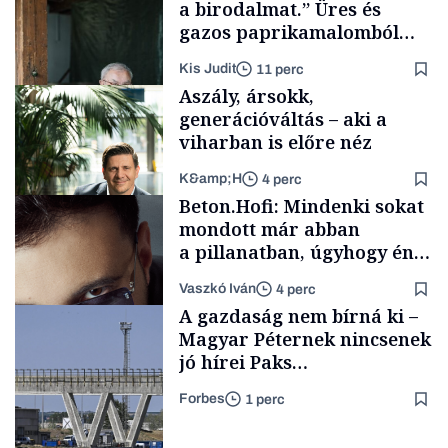
a birodalmat.” Üres és
gazos paprikamalomból
lett az igazi családi
Kis Judit
11 perc
fűszersztori
Aszály, ársokk,
generációváltás – aki a
viharban is előre néz
K&amp;H
4 perc
Családi
Beton.Hofi: Mindenki sokat
vállalkozások
mondott már abban
a pillanatban, úgyhogy én
a legsarkosabb
Vaszkó Iván
4 perc
gondolataimat akartam
TÁMOGATÓI
A gazdaság nem bírná ki –
TARTALOM
kimondani
Magyar Péternek nincsenek
jó hírei Paks
újraindításáról
Forbes
1 perc
Forbes-sztori