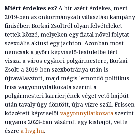
Miért érdekes ez?
A hír azért érdekes, mert
2019-ben az önkormányzati választási kampány
finisében Borkai Zsoltról olyan felvételeket
tettek közzé, melyeken egy fiatal nővel folytat
szexuális aktust egy jachton. Azonban most
nemcsak a győri képviselő-testületbe tért
vissza a város egykori polgármestere, Borkai
Zsolt: a 2019-ben szexbotránya után is
újraválasztott, majd mégis lemondó politikus
friss vagyonnyilatkozata szerint a
polgármesteri karrierjének véget vető hajóút
után tavaly úgy döntött, újra vízre száll. Frissen
közzétett képviselői
vagyonnyilatkozata
szerint
ugyanis 2023-ban vásárolt egy kishajót, vette
észre
a hvg.hu
.