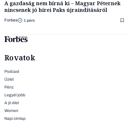
A gazdaság nem bírná ki – Magyar Péternek
nincsenek jó hírei Paks újraindításáról
Forbes
1 perc
Rovatok
Podcast
Üzlet
Pénz
Legyél jobb
A jó élet
Women
Napi címlap