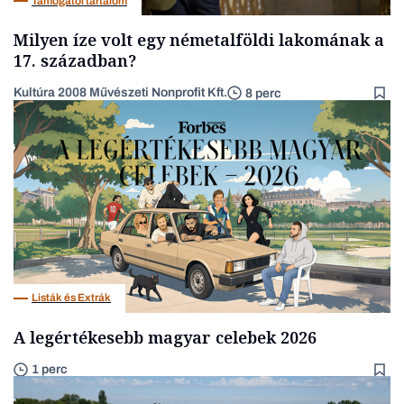
Támogatói tartalom
Milyen íze volt egy németalföldi lakomának a
17. században?
Kultúra 2008 Művészeti Nonprofit Kft.
8 perc
Listák és Extrák
A legértékesebb magyar celebek 2026
1 perc