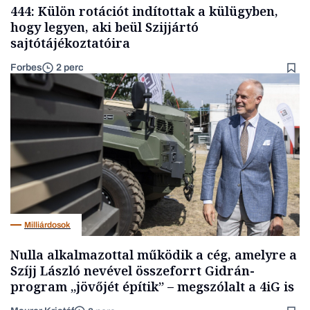
444: Külön rotációt indítottak a külügyben,
hogy legyen, aki beül Szijjártó
sajtótájékoztatóira
Forbes
2 perc
Milliárdosok
Nulla alkalmazottal működik a cég, amelyre a
Szíjj László nevével összeforrt Gidrán-
program „jövőjét építik” – megszólalt a 4iG is