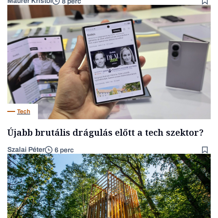
Maurer Kristóf
8 perc
Tech
Újabb brutális drágulás előtt a tech szektor?
Szalai Péter
6 perc