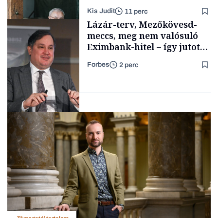
lett az igazi családi
Kis Judit
11 perc
fűszersztori
Támogatói tartalom
Lázár-terv, Mezőkövesd-
meccs, meg nem valósuló
Eximbank-hitel – így jutott
el a bezárásig a 70 éves
Forbes
2 perc
téglagyár
Családi
vállalkozások
Magyar cégek