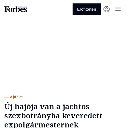
Előfizetés
Vagy fedezze fel a következő
témákat
Üzlet
Pénz
Zöld
Legyél jobb!
A jó élet
Új hajója van a jachtos
szexbotrányba keveredett
expolgármesternek