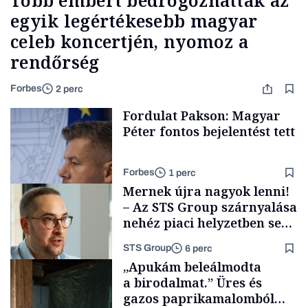
Több embert bedrogozhattak az
egyik legértékesebb magyar
celeb koncertjén, nyomoz a
rendőrség
Forbes
2 perc
Fordulat Pakson: Magyar
Péter fontos bejelentést tett
Forbes
1 perc
Mernek újra nagyok lenni!
– Az STS Group szárnyalása
nehéz piaci helyzetben sem
lassult
STS Group
6 perc
Energia
„Apukám beleálmodta
a birodalmat.” Üres és
gazos paprikamalomból