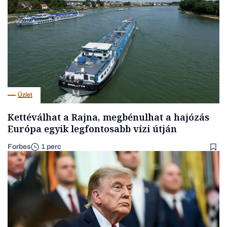
Üzlet
Kettéválhat a Rajna, megbénulhat a hajózás
Európa egyik legfontosabb vízi útján
Forbes
1 perc