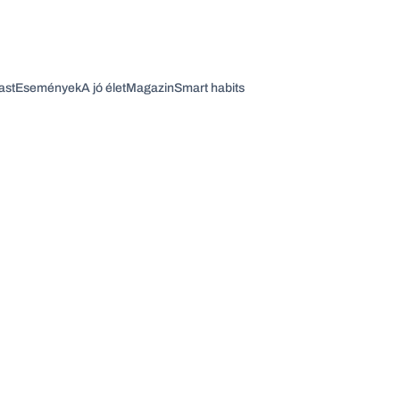
ast
Események
A jó élet
Magazin
Smart habits
Vagy fedezze fel a következő témákat
Üzlet
Pénz
Zöld
Legyél jobb!