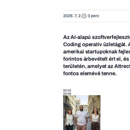
2026. 7. 2.
3 perc
Az AI-alapú szoftverfejlesz
Coding operatív üzletágát.
amerikai startupoknak fejle
forintos árbevételt ért el, é
területén, amelyet az Attre
fontos elemévé tenne.
00:00
00:08