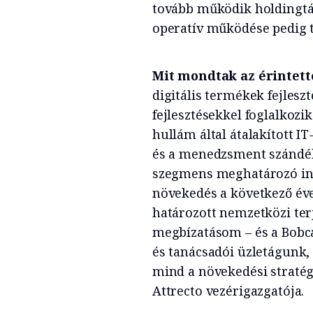
tovább működik holdingtá
operatív működése pedig t
Mit mondtak az érintett
digitális termékek fejlesz
fejlesztésekkel foglalkozik
hullám által átalakított I
és a menedzsment szándéka
szegmens meghatározó inno
növekedés a következő év
határozott nemzetközi ter
megbízatásom – és a Bobca
és tanácsadói üzletágunk, 
mind a növekedési stratég
Attrecto vezérigazgatója.