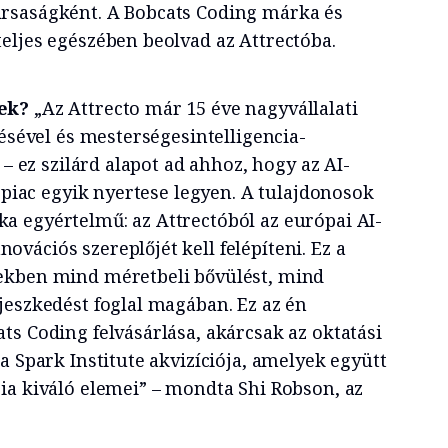
rsaságként. A Bobcats Coding márka és
eljes egészében beolvad az Attrectóba.
ek?
„Az Attrecto már 15 éve nagyvállalati
tésével és mesterségesintelligencia-
 – ez szilárd alapot ad ahhoz, hogy az AI-
T-piac egyik nyertese legyen. A tulajdonosok
 egyértelmű: az Attrectóból az európai AI-
vációs szereplőjét kell felépíteni. Ez a
ekben mind méretbeli bővülést, mind
jeszkedést foglal magában. Ez az én
ts Coding felvásárlása, akárcsak az oktatási
a Spark Institute akvizíciója, amelyek együtt
ia kiváló elemei” – mondta Shi Robson, az