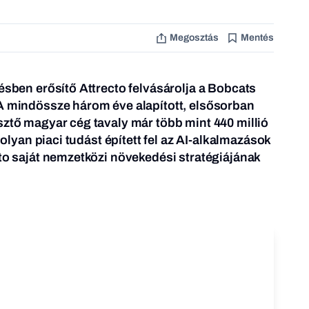
Megosztás
Mentés
tésben erősítő Attrecto felvásárolja a Bobcats
 A mindössze három éve alapított, elsősorban
sztő magyar cég tavaly már több mint 440 millió
s olyan piaci tudást épített fel az AI-alkalmazások
cto saját nemzetközi növekedési stratégiájának