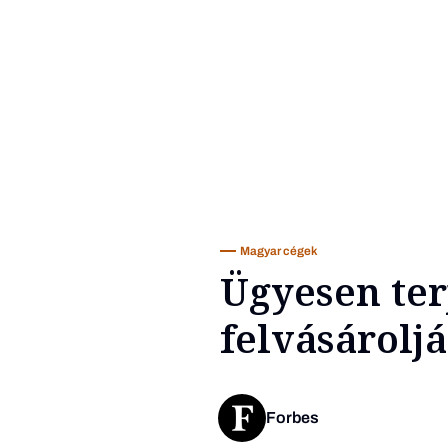
Magyar cégek
Ügyesen te
felvásárolj
Forbes