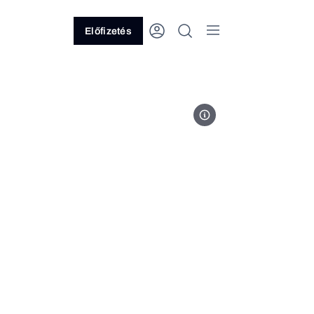
Előfizetés
Fotó: Németh András Péter NA