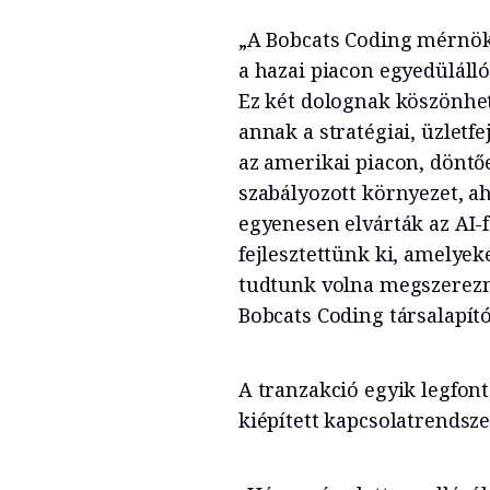
„A Bobcats Coding mérnöki
a hazai piacon egyedüláll
Ez két dolognak köszönhe
annak a stratégiai, üzletf
az amerikai piacon, döntő
szabályozott környezet, a
egyenesen elvárták az AI-f
fejlesztettünk ki, amely
tudtunk volna megszerezni
Bobcats Coding társalapító
A tranzakció egyik legfont
kiépített kapcsolatrendsze