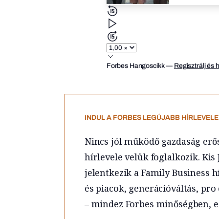
Forbes Hangoscikk
—
Regisztrálj és 
INDUL A FORBES LEGÚJABB HÍRLEVELE,
Nincs jól működő gazdaság erős 
hírlevele velük foglalkozik. K
jelentkezik a Family Business h
és piacok, generációváltás, pro
– mindez Forbes minőségben, e