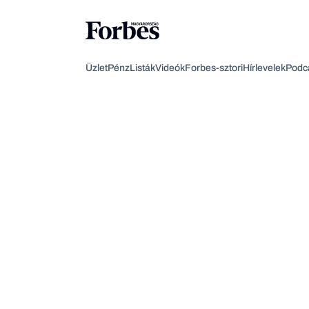
Üzlet
Pénz
Listák
Videók
Forbes-sztori
Hírlevelek
Podc