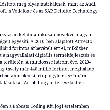
alósított meg olyan márkáknak, mint az Audi,
ft, a Vodafone és az SAP. Deloitte Technology
akvizíció két dinamikusan növekvő magyar
égeit egyesíti. A 2010-ben alapított Attrecto
liárd forintos árbevételt ért el, miközben
t a nagyvállalati digitális termékfejlesztés és
ia területén. A mindössze három éve, 2023-
ing tavaly már 440 millió forintot meghaladó
sorban amerikai startup ügyfelek számára
áltatásokkal. Arról, hogyan terjeszkedtek
tően a Bobcats Coding Kft. jogi értelemben