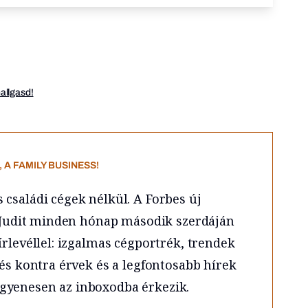
hallgasd!
 A FAMILY BUSINESS!
családi cégek nélkül. A Forbes új
is Judit minden hónap második szerdáján
írlevéllel: izgalmas cégportrék, trendek
 és kontra érvek és a legfontosabb hírek
gyenesen az inboxodba érkezik.