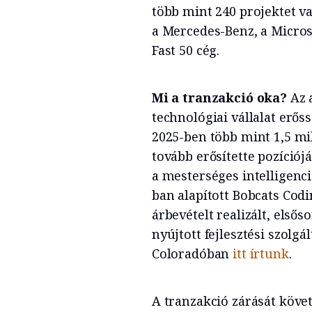
több mint 240 projektet v
a Mercedes-Benz, a Microso
Fast 50 cég.
Mi a tranzakció oka?
Az 
technológiai vállalat erőss
2025-ben több mint 1,5 mil
tovább erősítette pozíciójá
a mesterséges intelligenc
ban alapított Bobcats Cod
árbevételt realizált, első
nyújtott fejlesztési szolg
Coloradóban
itt írtunk
.
A tranzakció zárását köve