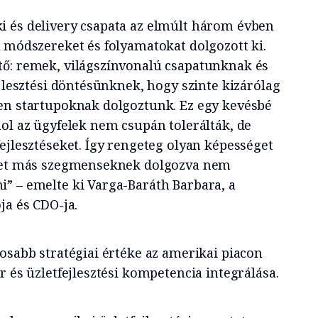
 és delivery csapata az elmúlt három évben
ó módszereket és folyamatokat dolgozott ki.
tő: remek, világszínvonalú csapatunknak és
ejlesztési döntésünknek, hogy szinte kizárólag
en startupoknak dolgoztunk. Ez egy kevésbé
hol az ügyfelek nem csupán tolerálták, de
ejlesztéseket. Így rengeteg olyan képességet
eket más szegmenseknek dolgozva nem
” – emelte ki Varga-Baráth Barbara, a
ja és CDO-ja.
osabb stratégiai értéke az amerikai piacon
r és üzletfejlesztési kompetencia integrálása.