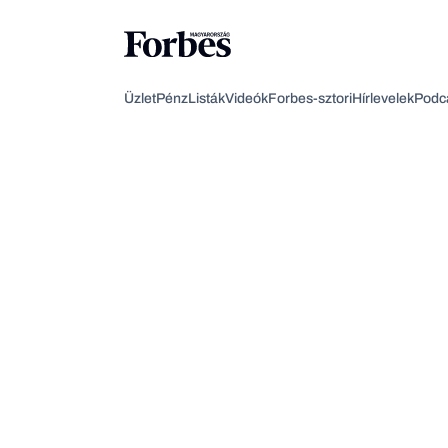
Üzlet
Pénz
Listák
Videók
Forbes-sztori
Hírlevelek
Podc