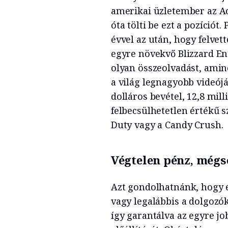
amerikai üzletember az Act
óta tölti be ezt a pozíciót
évvel az után, hogy felvet
egyre növekvő Blizzard En
olyan összeolvadást, amin
a világ legnagyobb videójá
dolláros bevétel, 12,8 mill
felbecsülhetetlen értékű s
Duty vagy a Candy Crush.
Végtelen pénz, mégs
Azt gondolhatnánk, hogy eg
vagy legalábbis a dolgozó
így garantálva az egyre 