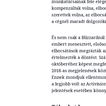
munkatársainak fele elége
kompenzáltak volna, elboc
szerettek volna, az elboc
a cégnél maradt dolgozókr
És nem csak a Blizzardnál: 
embert menesztett, elsős
elbocsátások megrázták az
értelmezték a döntést. Szá
októberéhez képest megfel
2018-as megjelenések közül
Ennek mondjuk ellentmond 
a legjobb volt az Activisi
jelentések esetében könny