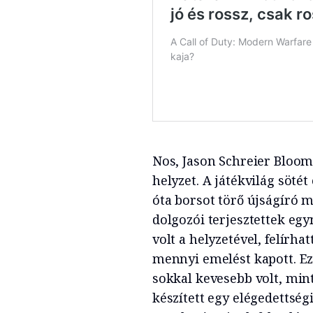
Nos, Jason Schreier Bloo
helyzet. A játékvilág sötét
óta borsot törő újságíró m
dolgozói terjesztettek eg
volt a helyzetével, felírha
mennyi emelést kapott. Eze
sokkal kevesebb volt, min
készített egy elégedettségi