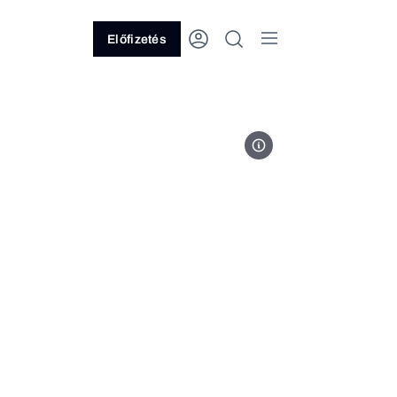
Előfizetés
Kép: Bobby Kotick hivatalos Twit