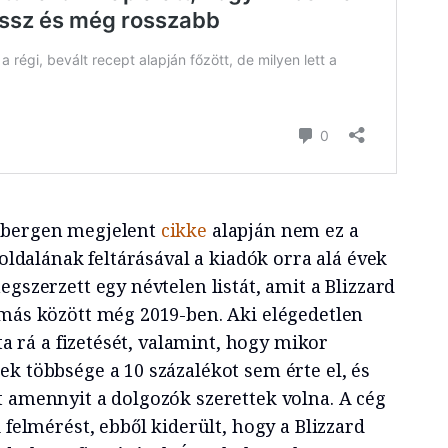
mbergen megjelent
cikke
alapján nem ez a
 oldalának feltárásával a kiadók orra alá évek
egszerzett egy névtelen listát, amit a Blizzard
ymás között még 2019-ben. Aki elégedetlen
tta rá a fizetését, valamint, hogy mikor
k többsége a 10 százalékot sem érte el, és
t amennyit a dolgozók szerettek volna. A cég
 felmérést, ebből kiderült, hogy a Blizzard