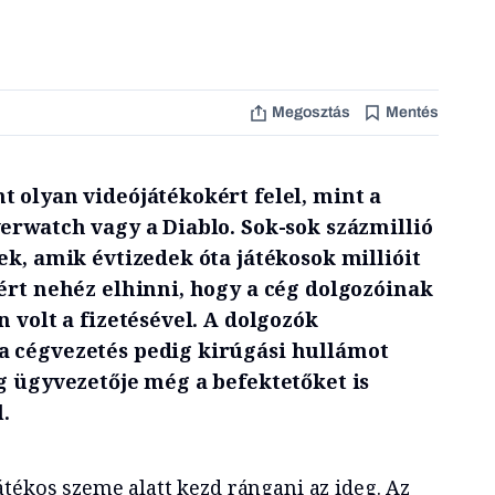
Megosztás
Mentés
 olyan videójátékokért felel, mint a
erwatch vagy a Diablo. Sok-sok százmillió
ek, amik évtizedek óta játékosok millióit
ért nehéz elhinni, hogy a cég dolgozóinak
n volt a fizetésével. A dolgozók
a cégvezetés pedig kirúgási hullámot
g ügyvezetője még a befektetőket is
l.
tékos szeme alatt kezd rángani az ideg. Az