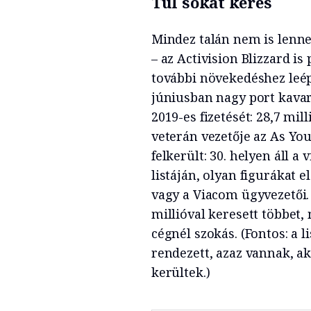
Túl sokat keres
Mindez talán nem is lenne
– az Activision Blizzard is
további növekedéshez leépí
júniusban nagy port kavar
2019-es fizetését: 28,7 mill
veterán vezetője az As Yo
felkerült: 30. helyen áll a
listáján, olyan figurákat
vagy a Viacom ügyvezetői.
millióval keresett többet
cégnél szokás. (Fontos: a l
rendezett, azaz vannak, ak
kerültek.)