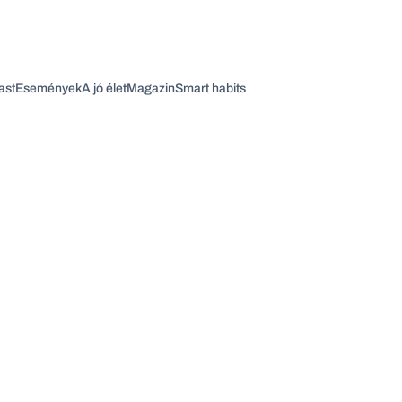
ast
Események
A jó élet
Magazin
Smart habits
Vagy fedezze fel a következő témákat
Üzlet
Pénz
Zöld
Legyél jobb!