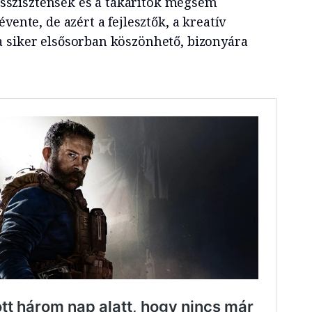
z asszisztensek és a takarítók mégsem
vente, de azért a fejlesztők, a kreatív
 siker elsősorban köszönhető, bizonyára