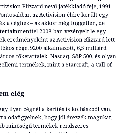
ivision Blizzard nevű játékkiadó feje, 1991
. Pontosabban az Activision élére került egy
ték a céghez – az akkor még független, de
tertainmenttel 2008-ban vezényelt le egy
ek eredményeként az Activision Blizzard lett
tékos cége. 9200 alkalmazott, 6,5 milliárd
iárdos tőketartalék. Nasdaq, S&P 500, és olyan
zellemi termékek, mint a Starcraft, a Call of
em elég
y ilyen cégnél a kerítés is kolbászból van,
kra odafigyelnek, hogy jól érezzék magukat,
jobb minőségű termékek rendszeres