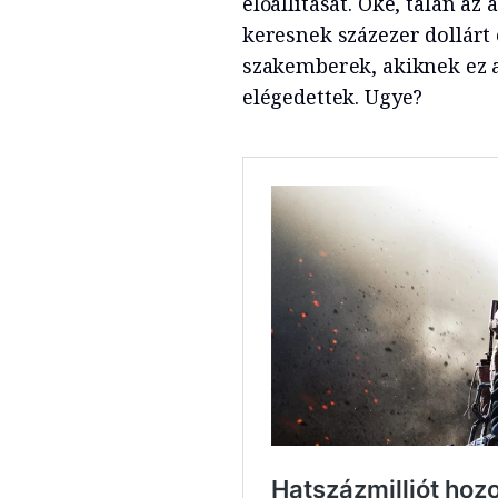
előállítását. Oké, talán a
keresnek százezer dollárt é
szakemberek, akiknek ez a
elégedettek. Ugye?