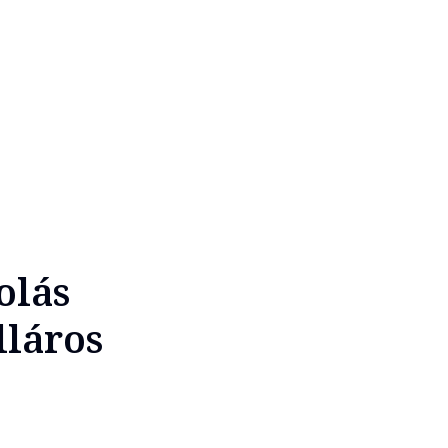
olás
lláros