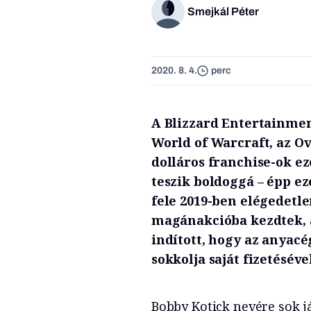
Smejkál Péter
2020. 8. 4.
perc
A Blizzard Entertainment
World of Warcraft, az Ov
dolláros franchise-ok ez
teszik boldoggá – épp ez
fele 2019-ben elégedetle
magánakcióba kezdtek, 
indított, hogy az anyacé
sokkolja saját fizetéséve
Bobby Kotick nevére sok já