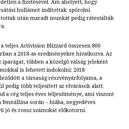
detlen a fizetésével. Ám ahelyett, hogy
sátási hullámot indítottak: spórolni
sátottak után maradt munkát pedig rátestálták
a.
a teljes Activision Blizzard összesen 800
orban a 2018-as eredményekre hivatkozva. Az
 iparágat, többen a közelgő válság jeleként
mokkal is lehetett indokolni: 2018
eződött a társaság részvényárfolyama, a
 pedig több teljesített az elvárások alatt.
a cég teljes éves teljesítménye, ami viszont
on fennállása során – hiába, negyedéves
ű jó és rossz számokat előkotorni.