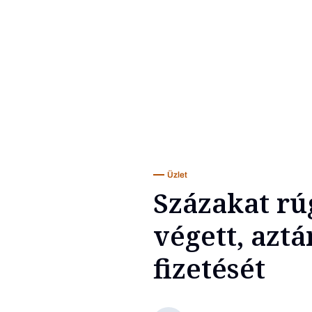
Üzlet
Százakat rú
végett, aztá
fizetését