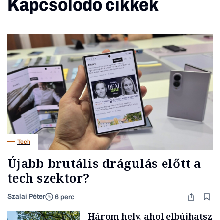
Kapcsolódó cikkek
Tech
Újabb brutális drágulás előtt a
tech szektor?
Szalai Péter
6 perc
Három hely, ahol elbújhatsz