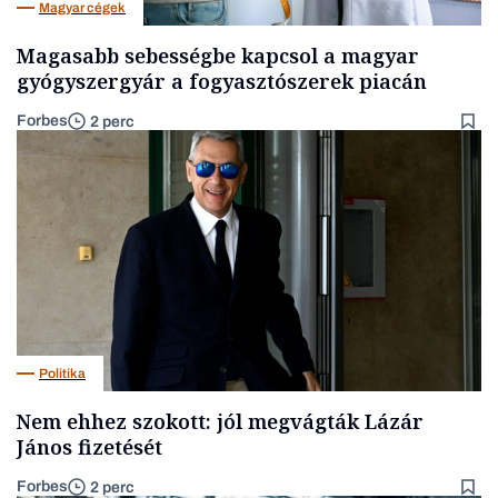
Magyar cégek
Magasabb sebességbe kapcsol a magyar
gyógyszergyár a fogyasztószerek piacán
Forbes
2 perc
Politika
Nem ehhez szokott: jól megvágták Lázár
János fizetését
Forbes
2 perc