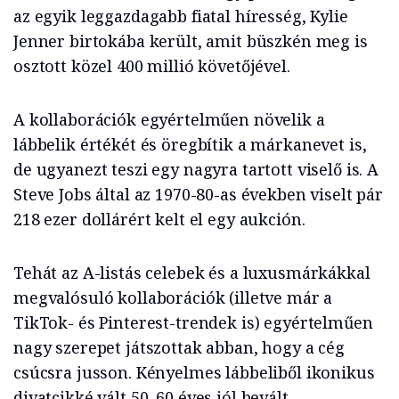
az egyik leggazdagabb fiatal híresség, Kylie
Jenner birtokába került, amit büszkén meg is
osztott közel 400 millió követőjével.
A kollaborációk egyértelműen növelik a
lábbelik értékét és öregbítik a márkanevet is,
de ugyanezt teszi egy nagyra tartott viselő is. A
Steve Jobs által az 1970-80-as években viselt pár
218 ezer dollárért kelt el egy aukción.
Tehát az A-listás celebek és a luxusmárkákkal
megvalósuló kollaborációk (illetve már a
TikTok- és Pinterest-trendek is) egyértelműen
nagy szerepet játszottak abban, hogy a cég
csúcsra jusson. Kényelmes lábbeliből ikonikus
divatcikké vált 50–60 éves jól bevált