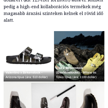
pedig a high-end kollaborációs termékek még
magasabb árazási szinteken kelnek el rövid idő
alatt.
Dior x Birkenstock
Valentino x Birkenstock
–
(Diorkenstocks)
– Milano és
Arizona típus (ára: 510 dollár)
Tokio típus (ára: 1100 dollár)