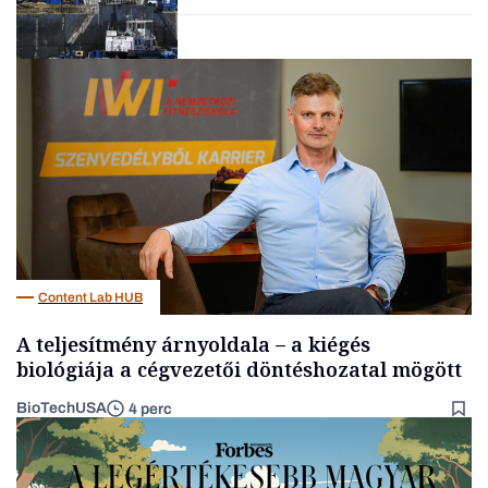
Energia
Content Lab HUB
A teljesítmény árnyoldala – a kiégés
biológiája a cégvezetői döntéshozatal mögött
BioTechUSA
4 perc