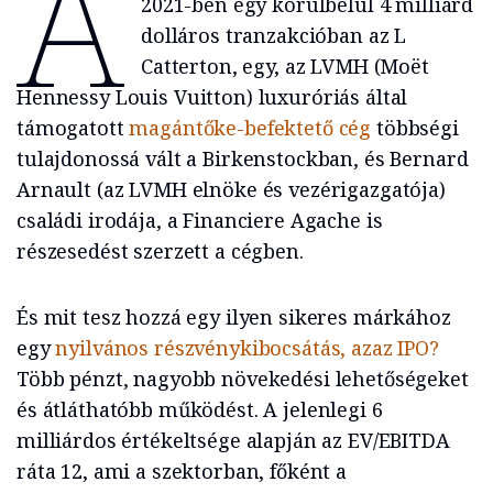
A
2021-ben egy körülbelül 4 milliárd
dolláros tranzakcióban az L
Catterton, egy, az LVMH (Moët
Hennessy Louis Vuitton) luxuróriás által
támogatott
magántőke-befektető cég
többségi
tulajdonossá vált a Birkenstockban, és Bernard
Arnault (az LVMH elnöke és vezérigazgatója)
családi irodája, a Financiere Agache is
részesedést szerzett a cégben.
És mit tesz hozzá egy ilyen sikeres márkához
egy
nyilvános részvénykibocsátás, azaz IPO?
Több pénzt, nagyobb növekedési lehetőségeket
és átláthatóbb működést. A jelenlegi 6
milliárdos értékeltsége alapján az EV/EBITDA
ráta 12, ami a szektorban, főként a