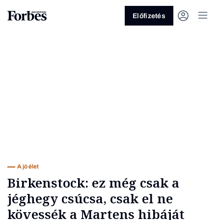
Előfizetés
Vagy fedezze fel a következő
témákat
Üzlet
Pénz
Zöld
Legyél jobb!
A jó élet
Birkenstock: ez még csak a
jéghegy csúcsa, csak el ne
kövessék a Martens hibáját