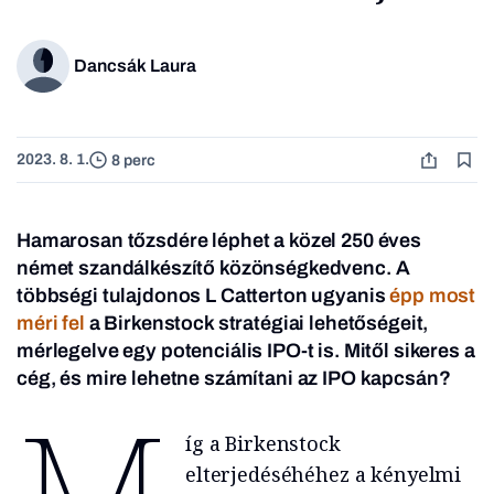
Dancsák Laura
2023. 8. 1.
8 perc
Hamarosan tőzsdére léphet a közel 250 éves
német szandálkészítő közönségkedvenc. A
többségi tulajdonos L Catterton ugyanis
épp most
méri fel
a Birkenstock stratégiai lehetőségeit,
mérlegelve egy potenciális IPO-t is. Mitől sikeres a
cég, és mire lehetne számítani az IPO kapcsán?
M
íg a Birkenstock
elterjedéséhéhez a kényelmi