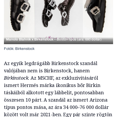
Manolo Blahnik x Birkenstock
– Boston típus (ára: 680 dollár)
Fotók: Birkenstock
Az egyik legdrágább Birkenstock szandál
valójában nem is Birkenstock, hanem
Birkinstock
. Az MSCHF, az exkluzivitásáról
ismert Hermés márka ikonikus bőr Birkin
táskáiból alkotott egy lábbelit, pontosabban
összesen 10 párt. A szandál az ismert Arizona
típus pontos mása, az ára 34 000–76 000 dollár
között volt már 2021-ben. Egy pár szinte rögtön