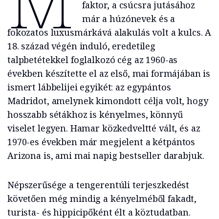
faktor, a csúcsra jutásához
már a húzónevek és a
fokozatos luxusmárkává alakulás volt a kulcs. A
18. század végén induló, eredetileg
talpbetétekkel foglalkozó cég az 1960-as
években készítette el az első, mai formájában is
ismert lábbelijei egyikét: az egypántos
Madridot, amelynek kimondott célja volt, hogy
hosszabb sétákhoz is kényelmes, könnyű
viselet legyen. Hamar közkedveltté vált, és az
1970-es években már megjelent a kétpántos
Arizona is, ami mai napig bestseller darabjuk.
Népszerűsége a tengerentúli terjeszkedést
követően még mindig a kényelméből fakadt,
turista- és hippicipőként élt a köztudatban.