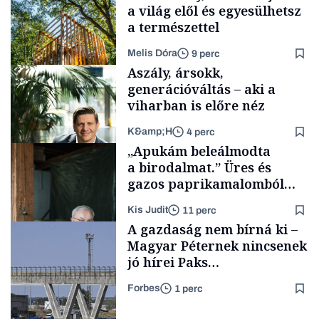
a világ elől és egyesülhetsz
a természettel
Melis Dóra
9 perc
Aszály, ársokk,
generációváltás – aki a
viharban is előre néz
K&amp;H
4 perc
Longevity
„Apukám beleálmodta
a birodalmat.” Üres és
gazos paprikamalomból
lett az igazi családi
Kis Judit
11 perc
fűszersztori
TÁMOGATÓI
A gazdaság nem bírná ki –
TARTALOM
Magyar Péternek nincsenek
jó hírei Paks
újraindításáról
Forbes
1 perc
Családi
vállalkozások