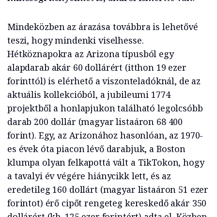
Mindeközben az árazása továbbra is lehetővé
teszi, hogy mindenki viselhesse.
Hétköznapokra az Arizona típusból egy
alapdarab akár 60 dollárért (itthon 19 ezer
forinttól) is elérhető a viszonteladóknál, de az
aktuális kollekcióból, a jubileumi 1774
projektből a honlapjukon található legolcsóbb
darab 200 dollár (magyar listaáron 68 400
forint). Egy, az Arizonához hasonlóan, az 1970-
es évek óta piacon lévő darabjuk, a Boston
klumpa olyan felkapottá vált a TikTokon, hogy
a tavalyi év végére hiánycikk lett, és az
eredetileg 160 dollárt (magyar listaáron 51 ezer
forintot) érő cipőt rengeteg kereskedő akár 350
dollárért (kb. 125 ezer forintért) adta el. Közben