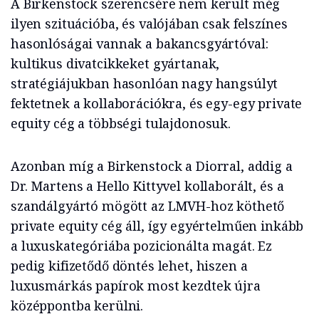
A Birkenstock szerencsére nem került még
ilyen szituációba, és valójában csak felszínes
hasonlóságai vannak a bakancsgyártóval:
kultikus divatcikkeket gyártanak,
stratégiájukban hasonlóan nagy hangsúlyt
fektetnek a kollaborációkra, és egy-egy private
equity cég a többségi tulajdonosuk.
Azonban míg a Birkenstock a Diorral, addig a
Dr. Martens a Hello Kittyvel kollaborált, és a
szandálgyártó mögött az LMVH-hoz köthető
private equity cég áll, így egyértelműen inkább
a luxuskategóriába pozicionálta magát. Ez
pedig kifizetődő döntés lehet, hiszen a
luxusmárkás papírok most kezdtek újra
középpontba kerülni.