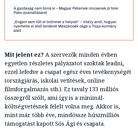
A gazdaság nem bírná ki – Magyar Péternek nincsenek jó hírei
Paks újraindításáról
„Engem sem tölt el örömmel a helyzet” – Vitézy arról, hogyan
nyerhette el első tenderét Mészárosék cége a Tisza-kormány
alatt
Mit jelent ez?
A szervezők minden évben
egyetlen részletes pályázatot szoktak leadni,
ezzel lefedve a csapat egész éves tevékenységét
(országjárás, iskolai vetítések, online
filmforgalmazás stb.). Ez tavaly 133 milliós
összegről szólt, ami így is a minimál-
költségvetésnek felelt volna meg. Akkor is,
mint már több éve, mindössze húszmilliós
támogatást kapott Sós Ági és csapata.