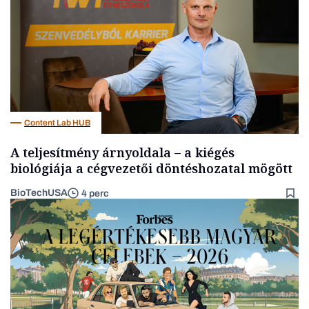
Content Lab HUB
A teljesítmény árnyoldala – a kiégés
biológiája a cégvezetői döntéshozatal mögött
BioTechUSA
4 perc