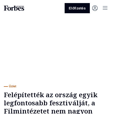
Előfizetés
Vagy fedezze fel a következő
témákat
Üzlet
Pénz
Zöld
Legyél jobb!
Üzlet
Felépítették az ország egyik
legfontosabb fesztiválját, a
Filmintézetet nem nagyon