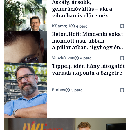
Aszály, ársokk,
generációváltás – aki a
viharban is előre néz
K&amp;H
4 perc
Elszámoltatás
Beton.Hofi: Mindenki sokat
mondott már abban
a pillanatban, úgyhogy én
a legsarkosabb
Vaszkó Iván
4 perc
gondolataimat akartam
TÁMOGATÓI
Tippelj, idén hány látogatót
TARTALOM
kimondani
várnak naponta a Szigetre
Forbes
3 perc
Forbes-sztori
Kultúra