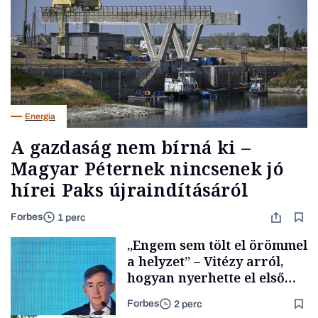
Energia
A gazdaság nem bírná ki –
Magyar Péternek nincsenek jó
hírei Paks újraindításáról
Forbes
1 perc
„Engem sem tölt el örömmel
a helyzet” – Vitézy arról,
hogyan nyerhette el első
tenderét Mészárosék cége a
Forbes
2 perc
Tisza-kormány alatt