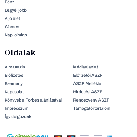
Pénz
Legyél jobb
A jó élet
Women
Napi címlap
Oldalak
A magazin
Médiaajanlat
Előfizetés
Előfizetői ÁSZF
Esemény
ÁSZF Melléklet
Kapcsolat
Hirdetési ÁSZF
Könyvek a Forbes ajánlásával
Rendezveny ÁSZF
Impresszum
Támogatói tartalom
Így dolgozunk