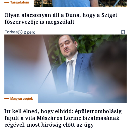
Társadalom
Olyan alacsonyan áll a Duna, hogy a Sziget
főszervezője is megszólalt
Forbes
2 perc
Magyar cégek
Itt kell élned, hogy elhidd: épületrombolásig
fajult a vita Mészáros Lőrinc bizalmasának
cégével, most bíróság előtt az ügy