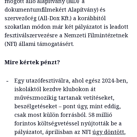
mögött álló alapítvány (BIDF a
dokumentumfilmekért Alapítvány) és
szervezőcég (All-Dox Kft.) a korábbitól
szokatlan módon már két pályázatot is leadott
fesztiválszervezésre a Nemzeti Filmintézetnek
(NFI) állami támogatásért.
Mire kértek pénzt?
Egy utazófesztiválra, ahol egész 2024-ben,
iskoláktól kezdve klubokon át
művészmozikig tartanak vetítéseket,
beszélgetéseket – pont úgy, mint eddig,
csak most külön forrásból. 58 millió
forintos költségvetéssel nyújtották be a
pályázatot, áprilisban az NFI
úgy döntött
,