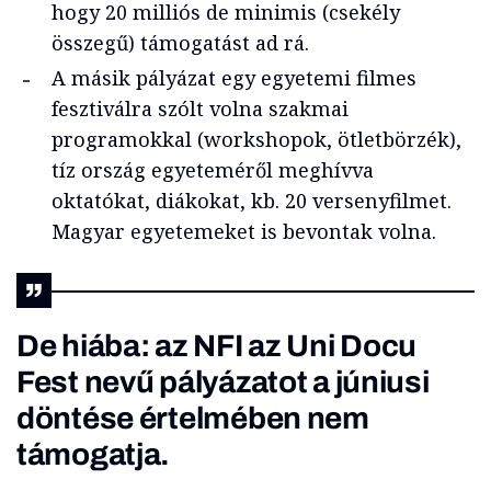
hogy 20 milliós de minimis (csekély
összegű) támogatást ad rá.
A másik pályázat egy egyetemi filmes
fesztiválra szólt volna szakmai
programokkal (workshopok, ötletbörzék),
tíz ország egyeteméről meghívva
oktatókat, diákokat, kb. 20 versenyfilmet.
Magyar egyetemeket is bevontak volna.
De hiába: az NFI az
Uni Docu
Fest
nevű pályázatot a
júniusi
döntése
értelmében nem
támogatja.