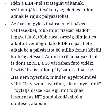
Idén a BIDF-nél stratégiát váltanak,
szétbontják a tevékenységeket és külön
adnak le rájuk pályázatokat.
Az éves nagyfesztiválra, a telt házas
vetítésekkel, több mint tízezer eladott
jeggyel futó, több tucat ország filmjeit és
alkotóit vendégül látó BIDF-re pár hete
adták be a pályázatot 80 millió forint körüli
költségvetéssel. Amint erről a pályázatról
is dönt az NFI, a 10 városban futó vidéki
fesztiválra is külön pályázatot adnak be.
„Ha nem nyerünk, minden egyértelművé
válik. Ha viszont nyerünk, akkor nyertünk”
– foglalja össze Sós Ági, mit fognak
leszűrni az NFI gondolkodásából a
döntések alapján.