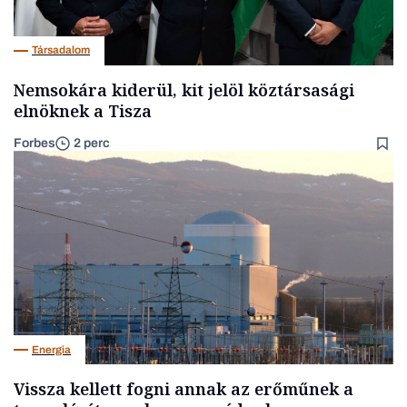
Társadalom
Nemsokára kiderül, kit jelöl köztársasági
elnöknek a Tisza
Forbes
2 perc
Energia
Vissza kellett fogni annak az erőműnek a