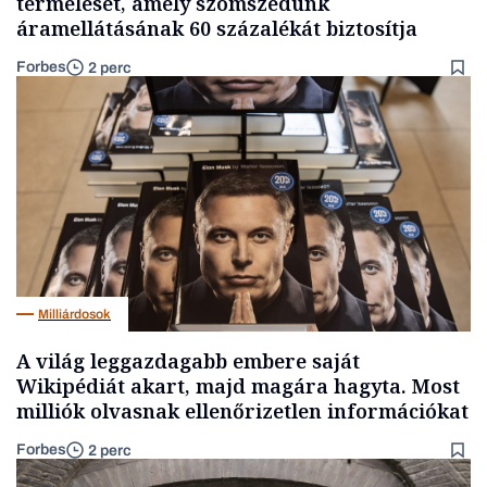
termelését, amely szomszédunk
áramellátásának 60 százalékát biztosítja
Forbes
2 perc
Milliárdosok
A világ leggazdagabb embere saját
Wikipédiát akart, majd magára hagyta. Most
milliók olvasnak ellenőrizetlen információkat
Forbes
2 perc