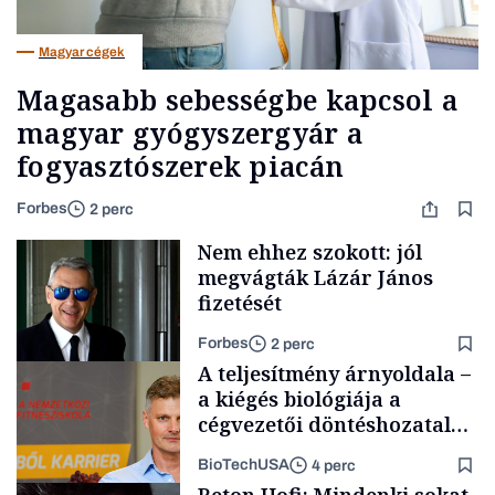
Magyar cégek
Magasabb sebességbe kapcsol a
magyar gyógyszergyár a
fogyasztószerek piacán
Forbes
2 perc
Nem ehhez szokott: jól
megvágták Lázár János
fizetését
Forbes
2 perc
A teljesítmény árnyoldala –
a kiégés biológiája a
cégvezetői döntéshozatal
mögött
BioTechUSA
4 perc
Politika