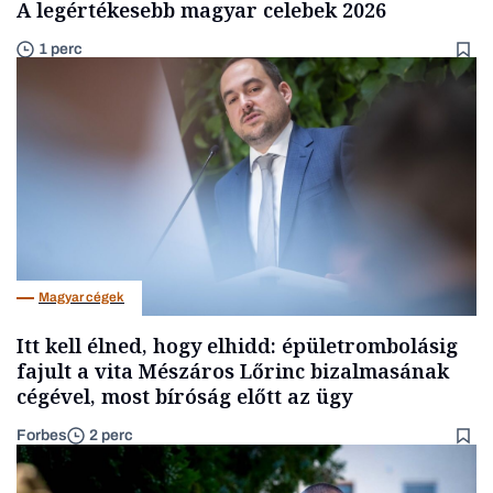
A legértékesebb magyar celebek 2026
1 perc
Magyar cégek
Itt kell élned, hogy elhidd: épületrombolásig
fajult a vita Mészáros Lőrinc bizalmasának
cégével, most bíróság előtt az ügy
Forbes
2 perc