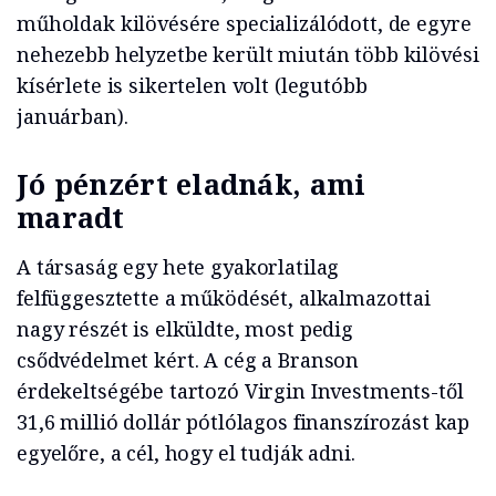
műholdak kilövésére specializálódott, de egyre
nehezebb helyzetbe került miután több kilövési
kísérlete is sikertelen volt (legutóbb
januárban).
Jó pénzért eladnák, ami
maradt
A társaság egy hete gyakorlatilag
felfüggesztette a működését, alkalmazottai
nagy részét is elküldte, most pedig
csődvédelmet kért. A cég a Branson
érdekeltségébe tartozó Virgin Investments-től
31,6 millió dollár pótlólagos finanszírozást kap
egyelőre, a cél, hogy el tudják adni.