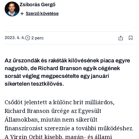
Zsiborás Gergő
Szerző követése
2023. 4. 4.
2 perc
Az űrszondák és rakéták kilövésének piaca egyre
nagyobb, de Richard Branson egyik cégének
sorsát végleg megpecsételte egy januári
sikertelen tesztkilövés.
Csődöt jelentett a különc brit milliárdos,
Richard Branson űrcége az Egyesült
Államokban, miután nem sikerült
finanszírozást szereznie a további működéshez.
A Virgin Orbit kisebb, magán- és állami