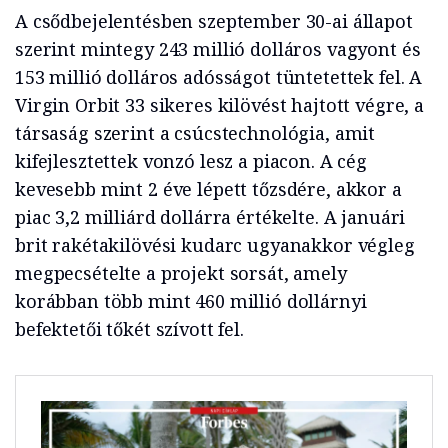
A csődbejelentésben szeptember 30-ai állapot
szerint mintegy 243 millió dolláros vagyont és
153 millió dolláros adósságot tüntetettek fel. A
Virgin Orbit 33 sikeres kilövést hajtott végre, a
társaság szerint a csúcstechnológia, amit
kifejlesztettek vonzó lesz a piacon. A cég
kevesebb mint 2 éve lépett tőzsdére, akkor a
piac 3,2 milliárd dollárra értékelte. A januári
brit rakétakilövési kudarc ugyanakkor végleg
megpecsételte a projekt sorsát, amely
korábban több mint 460 millió dollárnyi
befektetői tőkét szívott fel.