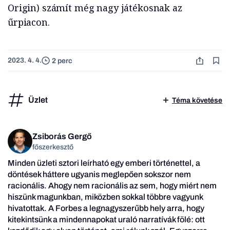
Origin) számít még nagy játékosnak az
űrpiacon.
2023. 4. 4.
2 perc
Üzlet
Téma követése
Zsiborás Gergő
főszerkesztő
Minden üzleti sztori leírható egy emberi történettel, a
döntések háttere ugyanis meglepően sokszor nem
racionális. Ahogy nem racionális az sem, hogy miért nem
hiszünk magunkban, miközben sokkal többre vagyunk
hivatottak. A Forbes a legnagyszerűbb hely arra, hogy
kitekintsünk a mindennapokat uraló narratívák fölé: ott