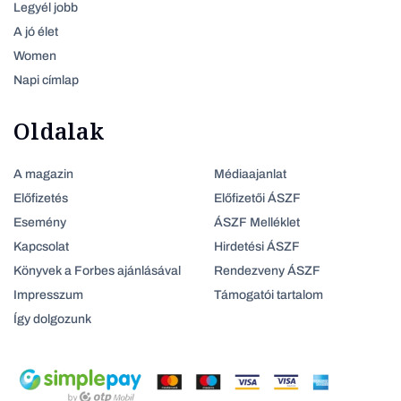
Legyél jobb
A jó élet
Women
Napi címlap
Oldalak
A magazin
Médiaajanlat
Előfizetés
Előfizetői ÁSZF
Esemény
ÁSZF Melléklet
Kapcsolat
Hirdetési ÁSZF
Könyvek a Forbes ajánlásával
Rendezveny ÁSZF
Impresszum
Támogatói tartalom
Így dolgozunk