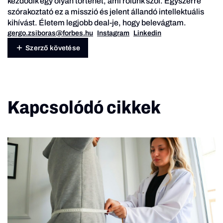
kezdődik egy olyan történet, ami rólunk szól. Egyszerre
szórakoztató ez a misszió és jelent állandó intellektuális
kihívást. Életem legjobb deal-je, hogy belevágtam.
gergo.zsiboras@forbes.hu
Instagram
Linkedin
Szerző követése
Kapcsolódó cikkek