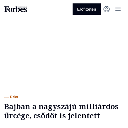
Előfizetés
Vagy fedezze fel a következő
témákat
Üzlet
Pénz
Zöld
Legyél jobb!
Üzlet
Bajban a nagyszájú milliárdos
űrcége, csődöt is jelentett