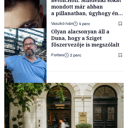
Beton.Hofi: Mindenki sokat
mondott már abban
a pillanatban, úgyhogy én
a legsarkosabb
Vaszkó Iván
4 perc
gondolataimat akartam
Content Lab HUB
Olyan alacsonyan áll a
kimondani
Duna, hogy a Sziget
főszervezője is megszólalt
Forbes
2 perc
Forbes-sztori
Társadalom