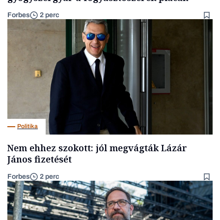
Forbes
2 perc
Politika
Nem ehhez szokott: jól megvágták Lázár
János fizetését
Forbes
2 perc