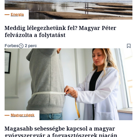
Energia
Meddig lélegezhetünk fel? Magyar Péter
felvázolta a folytatást
Forbes
2 perc
Magyar cégek
Magasabb sebességbe kapcsol a magyar
gyógyszergyár a fogyasztószerek piacán