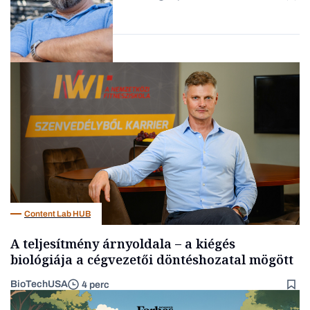
Forbes-sztori
Kultúra
Content Lab HUB
A teljesítmény árnyoldala – a kiégés
biológiája a cégvezetői döntéshozatal mögött
BioTechUSA
4 perc