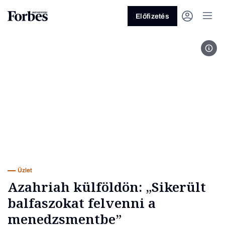
Előfizetés
Fotó
Vagy fedezze fel a következő
témákat
Üzlet
Pénz
Zöld
Legyél jobb!
Üzlet
Azahriah külföldön: „Sikerült
balfaszokat felvenni a
menedzsmentbe”