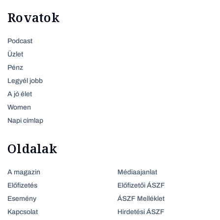
Rovatok
Podcast
Üzlet
Pénz
Legyél jobb
A jó élet
Women
Napi címlap
Oldalak
A magazin
Médiaajanlat
Előfizetés
Előfizetői ÁSZF
Esemény
ÁSZF Melléklet
Kapcsolat
Hirdetési ÁSZF