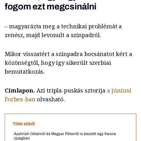
fogom ezt megcsinálni
– magyarázta meg a technikai problémát a
zenész, majd levonult a színpadról.
Mikor visszatért a színpadra bocsánatot kért a
közönségtől, hogy így sikerült szerbiai
bemutatkozás.
Címlapon.
Azi tripla-puskás sztorija
a júniusi
Forbes-ban
olvasható.
Több ebből
Azahriah Orbánról és Magyar Péterről is beszélt egy francia
újságban