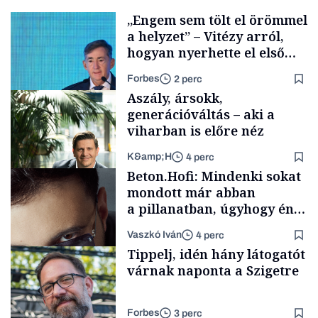
„Engem sem tölt el örömmel
a helyzet” – Vitézy arról,
hogyan nyerhette el első
tenderét Mészárosék cége a
Forbes
2 perc
Tisza-kormány alatt
Aszály, ársokk,
generációváltás – aki a
viharban is előre néz
K&amp;H
4 perc
Elszámoltatás
Beton.Hofi: Mindenki sokat
mondott már abban
a pillanatban, úgyhogy én
a legsarkosabb
Vaszkó Iván
4 perc
gondolataimat akartam
TÁMOGATÓI
Tippelj, idén hány látogatót
TARTALOM
kimondani
várnak naponta a Szigetre
Forbes
3 perc