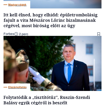
Magyar cégek
Itt kell élned, hogy elhidd: épületrombolásig
fajult a vita Mészáros Lőrinc bizalmasának
cégével, most bíróság előtt az ügy
Forbes
2 perc
Elszámoltatás
Folytatódik a „tisztítótűz”, Ruszin-Szendi
Balásy egyik cégéről is beszélt