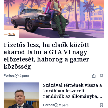
Tech
Fizetős lesz, ha elsők között
akarod látni a GTA VI nagy
előzetesét, háborog a gamer
közösség
Forbes
2 perc
Százával térnének vissza a
korábban leszerelt
rendőrök az állományba,
Pósfai Gábor elárulta, hol
Forbes
2 perc
tart a folyamat