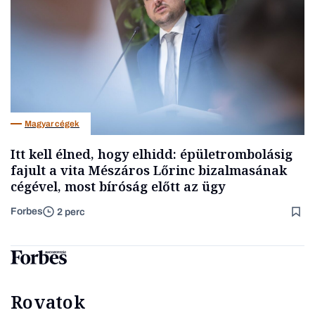
Magyar cégek
Itt kell élned, hogy elhidd: épületrombolásig
fajult a vita Mészáros Lőrinc bizalmasának
cégével, most bíróság előtt az ügy
Forbes
2 perc
Rovatok