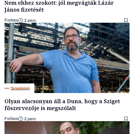
Nem ehhez szokott: jól megvágták Lázár
János fizetését
Forbes
2 perc
Társadalom
Olyan alacsonyan áll a Duna, hogy a Sziget
főszervezője is megszólalt
Forbes
2 perc