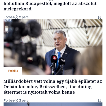
hőhullám Budapesttől, megdőlt az abszolút
melegrekord
Forbes
2 perc
Politika
Milliárdokért vett volna egy újabb épületet az
Orbán-kormány Brüsszelben, fine dining
éttermet is nyitottak volna benne
Forbes
2 perc