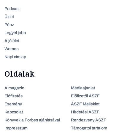
Podcast
Üzlet
Pénz
Legyél jobb
A jó élet
Women
Napi címlap
Oldalak
A magazin
Médiaajanlat
Előfizetés
Előfizetői ÁSZF
Esemény
ÁSZF Melléklet
Kapcsolat
Hirdetési ÁSZF
Könyvek a Forbes ajánlásával
Rendezveny ÁSZF
Impresszum
Támogatói tartalom