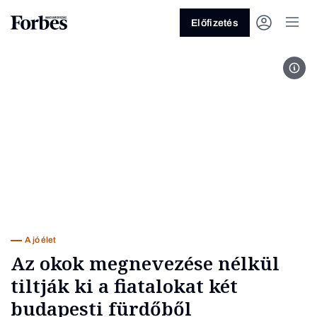
Előfizetés
Pex
Vagy fedezze fel a következő
témákat
Üzlet
Pénz
Zöld
Legyél jobb!
A jó élet
Az okok megnevezése nélkül
tiltják ki a fiatalokat két
budapesti fürdőből