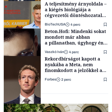
A teljesítmény árnyoldala –
a kiégés biológiája a
cégvezetői döntéshozatal
mögött
BioTechUSA
4 perc
Társadalom
Beton.Hofi: Mindenki sokat
mondott már abban
a pillanatban, úgyhogy én
a legsarkosabb
Vaszkó Iván
4 perc
gondolataimat akartam
Content Lab HUB
Rekordbírságot kapott a
kimondani
nyakába a Meta, nem
finomkodott a jelzőkkel az
illetékes bíróság
Forbes
2 perc
Forbes-sztori
Társadalom