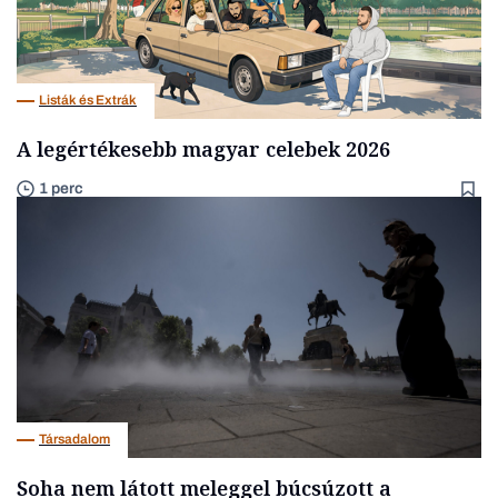
Listák és Extrák
A legértékesebb magyar celebek 2026
1 perc
Társadalom
Soha nem látott meleggel búcsúzott a